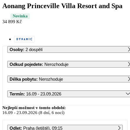
Aonang Princeville Villa Resort and Spa
Novinka
34 899 Kč
Osoby
:
2 dospělí
Odkud pojedete
:
Nerozhoduje
Délka pobytu
:
Nerozhoduje
Termín
:
16.09 - 23.09.2026
Září 2026
Nejlepší možnost v tomto období:
16.09
-
23.09.2026
(8 dní, 6 nocí)
PO
ÚT
ST
ČT
PÁ
SO
NE
Odlet
:
Praha (letiště), 09:15