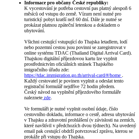
Informace pro občany České republiky:
K vycestování je potřeba cestovní pas platný alespoň 6
měsíců od vstupu do země. Vízum není nutné pro
turistický pobyt kratší než 60 dní. Dále je nutné se
prokázat platnou zpáteční letenkou a dokladem o
ubytování.
Všichni cestující vstupující do Thajska letadlem, lodí
nebo pozemní cestou jsou povinni se zaregistrovat v
online systému TDAC (Thailand Digital Arrival Card).
Thajskou digitální příjezdovou kartu lze vyplnit
prostřednictvím oficiálních stránek Thajského
imigračního úřadu zde:
https://tdac.immigration.go.th/arrival-card/#/home
.
Každý cestovatel je povinen vyplnit a odeslat tento
registrační formulář nejdříve 72 hodin předem.
Český návod na vyplnění příjezdového formuláře
naleznete
zde
.
Ve formuláři je nutné vyplnit osobní údaje, číslo
cestovního dokladu, informace o cestě, adresu ubytování
v Thajsku a zdravotní prohlášení (v závislosti na zemích,
které navštívil v předchozích dvou týdnech). Na uvedený
email pak cestující obdrží potvrzovací zprávu, kterou se
prokáže při vstupu do Thajska.