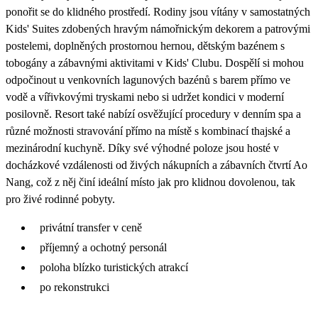
ponořit se do klidného prostředí. Rodiny jsou vítány v samostatných
Kids' Suites zdobených hravým námořnickým dekorem a patrovými
postelemi, doplněných prostornou hernou, dětským bazénem s
tobogány a zábavnými aktivitami v Kids' Clubu. Dospělí si mohou
odpočinout u venkovních lagunových bazénů s barem přímo ve
vodě a vířivkovými tryskami nebo si udržet kondici v moderní
posilovně. Resort také nabízí osvěžující procedury v denním spa a
různé možnosti stravování přímo na místě s kombinací thajské a
mezinárodní kuchyně. Díky své výhodné poloze jsou hosté v
docházkové vzdálenosti od živých nákupních a zábavních čtvrtí Ao
Nang, což z něj činí ideální místo jak pro klidnou dovolenou, tak
pro živé rodinné pobyty.
privátní transfer v ceně
příjemný a ochotný personál
poloha blízko turistických atrakcí
po rekonstrukci