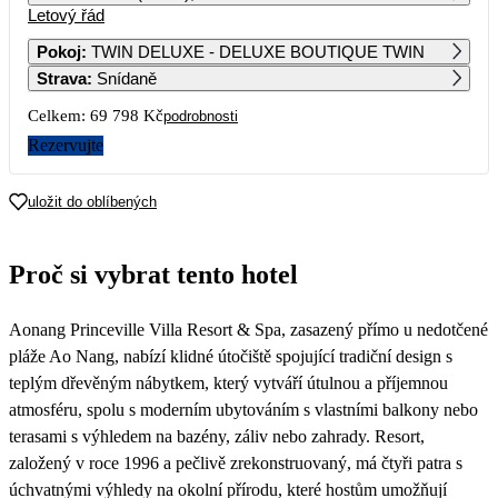
Letový řád
1
2
3
4
5
6
36 459
36 529
34 809
38 749
33 279
59 139
Pokoj
:
TWIN DELUXE - DELUXE BOUTIQUE TWIN
Strava
:
Snídaně
7
8
9
10
11
12
13
50 939
51 409
51 419
52 159
51 089
37 309
34 559
Celkem:
69 798 Kč
podrobnosti
14
15
16
17
18
19
20
Rezervujte
35 029
34 449
34 899
34 709
34 719
34 809
36 709
21
22
23
24
25
26
27
uložit do oblíbených
34 539
34 639
35 119
39 059
38 859
45 439
43 869
28
29
30
Proč si vybrat tento hotel
43 869
43 979
45 389
Aonang Princeville Villa Resort & Spa, zasazený přímo u nedotčené
pláže Ao Nang, nabízí klidné útočiště spojující tradiční design s
teplým dřevěným nábytkem, který vytváří útulnou a příjemnou
atmosféru, spolu s moderním ubytováním s vlastními balkony nebo
terasami s výhledem na bazény, záliv nebo zahrady. Resort,
založený v roce 1996 a pečlivě zrekonstruovaný, má čtyři patra s
úchvatnými výhledy na okolní přírodu, které hostům umožňují