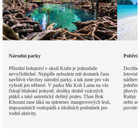
Národní parky
Pobřeží
Přírodní bohatství v okolí Krabi je jednoduše
Dechbero
nevyčíslitelné. Nejspíše nebudete mít dostatek času
letovisk
navštívit všechny národní parky, a tak jsme pro vás
nádherno
vybrali jen některé. V parku Mu Koh Lanta na vás
jedněm 
čekají hluboké jeskyně, desítky druhů vzácných
jihovýc
ptáků a také autentický deštný prales. Than Bok
Railay B
Khorani zase láká na spletenec mangrovových lesů,
nebo aut
impozantních vodopádů a ideálních podmínek pro
povolen
vodní aktivity.