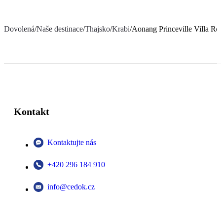
Dovolená
/
Naše destinace
/
Thajsko
/
Krabi
/
Aonang Princeville Villa Re
Kontakt
Kontaktujte nás
+420 296 184 910
info@cedok.cz