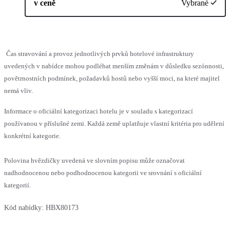
v ceně
Vybrané
Čas stravování a provoz jednotlivých prvků hotelové infrastruktury
uvedených v nabídce mohou podléhat menším změnám v důsledku sezónnosti,
povětrnostních podmínek, požadavků hostů nebo vyšší moci, na které majitel
nemá vliv.
Informace o oficiální kategorizaci hotelu je v souladu s kategorizací
používanou v příslušné zemi. Každá země uplatňuje vlastní kritéria pro udělení
konkrétní kategorie.
Polovina hvězdičky uvedená ve slovním popisu může označovat
nadhodnocenou nebo podhodnocenou kategorii ve srovnání s oficiální
kategorií.
Kód nabídky:
HBX80173