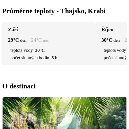
Průměrné teploty - Thajsko, Krabi
Září
Říjen
29
°C
24
°C
30
°C
2
den
noc
den
teplota vody
30°C
teplota vody
počet slunných hodin
5 h
počet slunnýc
O destinaci