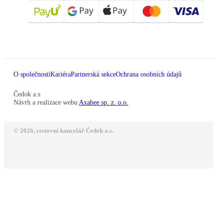
O společnosti
Kariéra
Partnerská sekce
Ochrana osobních údajů
Čedok a.s
Návrh a realizace webu
Axabee sp. z. o.o.
© 2026, cestovní kancelář Čedok a.s.