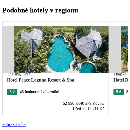
Podobné hotely v regionu
Thajsko
,
Krabi
Thajsko
,
Hotel Peace Laguna Resort & Spa
Hotel D
5.2
45 hodnocení zákazníků
5.6
89
52 990 Kč
40 279 Kč
/os.
Ušetřete
12 711 Kč
zobrazit více