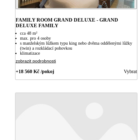
FAMILY ROOM GRAND DELUXE - GRAND
DELUXE FAMILY
cca 48 m²
max. pro 4 osoby
s manželským lůžkem typu king nebo dvěma oddělenými lůžky
(twin) a rozkládací pohovkou
klimatizace
zobrazit podrobnosti
+18 560 Kč /pokoj
Vybrat