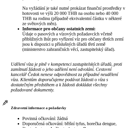
Na vyžádání je také nutné prokázat finanční prostředky v
hotovosti ve výši 20 000 THB na osobu nebo 40 000
THB na rodinu (případně ekvivalentní částku v některé
ze světových měn).
Informace pro občany ostatních zemí:
Údaje o pasových a vízových požadavcích včetně
přibližných lhůt pro vyřízení víz pro občany třetích zemí
jsou k dispozici u příslušných úřadů třetí země
(ministerstvo zahraničních věcí, zastupitelský úřad).
Udělení víza je plně v kompetenci zastupitelských úřadů, proti
zamítnutí žádosti o jeho udělení není odvolání. Cestovní
kancelář Čedok nenese odpovědnost za případné neudělení
víza. Klientům doporučujeme podávat žádosti o víza s
dostatečným předstihem a k žádosti dokládat všechny
požadované dokumenty.
Zdravotní informace a požadavky
Povinná očkování: žádná
Doporučená očkování: břišní tyfus, horečka dengue,