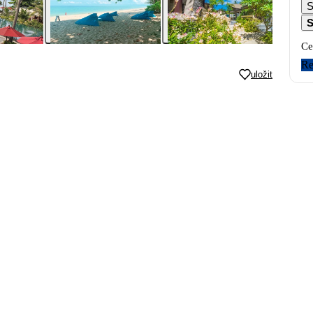
S
S
Ce
Re
uložit