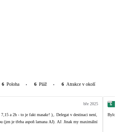
6
Poloha
6
Pláž
6
Atrakce v okolí
bře 2025
6
Pav
7,15 a 2h - to je fakt masakr! ),. Delegat v destinaci není,
Bylo to skvele
žou (jen je třeba aspoň lamana AJ). AJ. Jinak my maximální