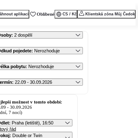
áhnout aplikaci
Oblíbené
CS / Kč
Klientská zóna Můj Čedok
Osoby
:
2 dospělí
dkud pojedete
:
Nerozhoduje
élka pobytu
:
Nerozhoduje
ermín
:
22.09 - 30.09.2026
jlepší možnost v tomto období:
.09
-
30.09.2026
 dní, 7 nocí)
dlet
:
Praha (letiště), 16:50
tový řád
okoj
:
Double or Twin