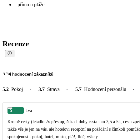
přímo u pláže
Recenze
5.5
4 hodnocení zákazníků
5.2
Pokoj
3.7
Strava
5.7
Hodnocení personálu
5
Iva
Kromě cesty (letadlo 2x přestup, čekací doby cesta tam 3,5 a 5h, cesta zpet 
takže vše je jen na vás, ale hotelovi recepční na požádání s čímkoli pomů
spokojenost - pokoj, hotel, misto, pláž, lidé, výlety..