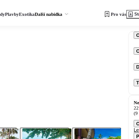
zdy
Plavby
Exotika
Další nabídka
Pro vás
St
O
D
T
Ne
22
(9
O
Le
P