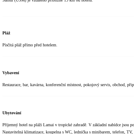
Samui (USM) je vzdáleno přibližně 15 km od hotelu.
Pláž
Písčitá pláž přímo před hotelem.
Vybavení
Restaurace, bar, kavárna, konferenční místnost, pokojový servis, obchod, přip
Ubytování
Příjemný hotel na pláži Lamai v tropické zahradě. V základní nabídce jsou po
Nastavitelná klimatizace, koupelna s WC, lednička s minibarem, telefon, TV