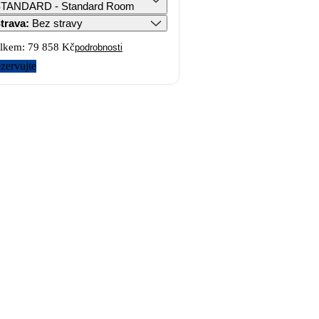
TANDARD - Standard Room
trava
:
Bez stravy
lkem:
79 858 Kč
podrobnosti
zervujte