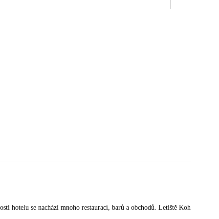
kosti hotelu se nachází mnoho restaurací, barů a obchodů. Letiště Koh