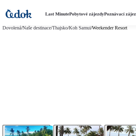
Last Minute
Pobytové zájezdy
Poznávací záje
více fotografií (19)
Dovolená
/
Naše destinace
/
Thajsko
/
Koh Samui
/
Weekender Resort