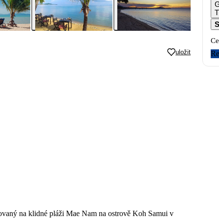
G
T
S
Ce
uložit
Re
tuovaný na klidné pláži Mae Nam na ostrově Koh Samui v