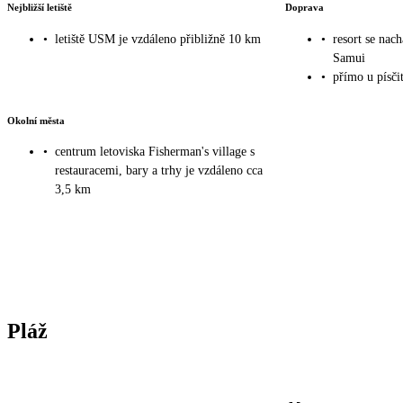
Nejbližší letiště
Doprava
•
letiště USM je vzdáleno přibližně 10 km
•
resort se nac
Samui
•
přímo u písč
Okolní města
•
centrum letoviska Fisherman's village s
restauracemi, bary a trhy je vzdáleno cca
3,5 km
Pláž