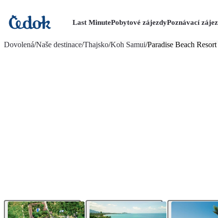
Last Minute
Pobytové zájezdy
Poznávací záje
více fotografií (25)
Dovolená
/
Naše destinace
/
Thajsko
/
Koh Samui
/
Paradise Beach Resort