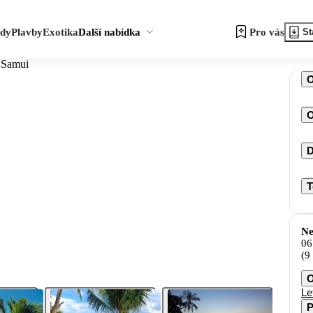
zdy
Plavby
Exotika
Další nabídka
Pro vás
St
 Samui
O
D
T
Ne
06
(9
O
Le
P