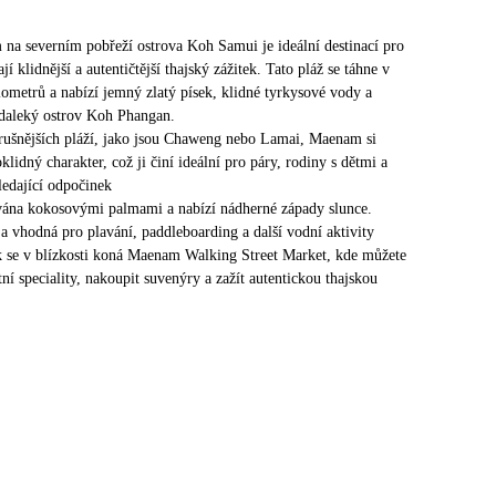
na severním pobřeží ostrova Koh Samui je ideální destinací pro
ají klidnější a autentičtější thajský zážitek. Tato pláž se táhne v
ilometrů a nabízí jemný zlatý písek, klidné tyrkysové vody a
daleký ostrov Koh Phangan.
 rušnějších pláží, jako jsou Chaweng nebo Lamai, Maenam si
lidný charakter, což ji činí ideální pro páry, rodiny s dětmi a
ledající odpočinek
vána kokosovými palmami a nabízí nádherné západy slunce.
 a vhodná pro plavání, paddleboarding a další vodní aktivity
k se v blízkosti koná Maenam Walking Street Market, kde můžete
ní speciality, nakoupit suvenýry a zažít autentickou thajskou