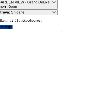
ARDEN VIEW - Grand Deluxe
riple Room
trava
:
Snídaně
lkem:
82 518 Kč
podrobnosti
zervujte