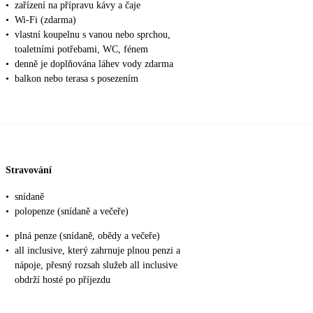
•
zařízení na přípravu kávy a čaje
•
Wi-Fi (zdarma)
•
vlastní koupelnu s vanou nebo sprchou,
toaletními potřebami, WC, fénem
•
denně je doplňována láhev vody zdarma
•
balkon nebo terasa s posezením
Stravování
•
snídaně
•
polopenze (snídaně a večeře)
•
plná penze (snídaně, obědy a večeře)
•
all inclusive, který zahrnuje plnou penzi a
nápoje, přesný rozsah služeb all inclusive
obdrží hosté po příjezdu