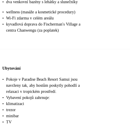
•
dva venkovní bazény s lehátky a slunečníky
•
wellness (masáže a kosmetické procedury)
•
Wi-Fi zdarma v celém areálu
•
kyvadlová doprava do Fischerman's Village a
centra Chanwengu (za poplatek)
Ubytování
•
Pokoje v Paradise Beach Resort Samui jsou
navrženy tak, aby hostům poskytly pohodlí a
relaxaci v tropickém prostředí.
•
Vybavení pokojů zahrnuje:
•
klimatizaci
•
trezor
•
minibar
•
TV