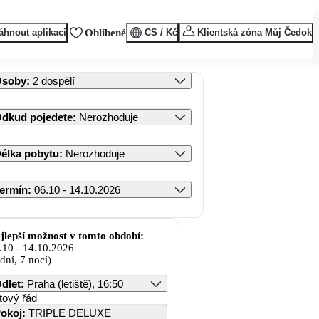
áhnout aplikaci
Oblíbené
CS / Kč
Klientská zóna Můj Čedok
Osoby
:
2 dospělí
dkud pojedete
:
Nerozhoduje
élka pobytu
:
Nerozhoduje
ermín
:
06.10 - 14.10.2026
jlepší možnost v tomto období:
.10
-
14.10.2026
 dní, 7 nocí)
dlet
:
Praha (letiště), 16:50
tový řád
okoj
:
TRIPLE DELUXE