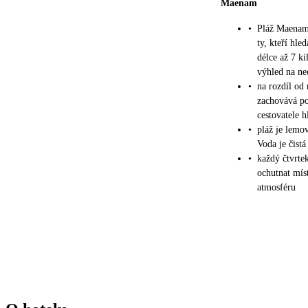
Maenam
•
Pláž Maenam 
ty, kteří hled
délce až 7 k
výhled na ne
•
na rozdíl od
zachovává pok
cestovatele h
•
pláž je lemo
Voda je čistá
•
každý čtvrte
ochutnat míst
atmosféru