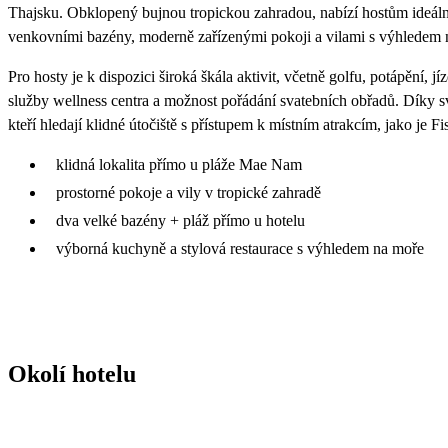
Thajsku. Obklopený bujnou tropickou zahradou, nabízí hostům ideální
venkovními bazény, moderně zařízenými pokoji a vilami s výhledem na
Pro hosty je k dispozici široká škála aktivit, včetně golfu, potápění, j
služby wellness centra a možnost pořádání svatebních obřadů. Díky s
kteří hledají klidné útočiště s přístupem k místním atrakcím, jako je 
klidná lokalita přímo u pláže Mae Nam
prostorné pokoje a vily v tropické zahradě
dva velké bazény + pláž přímo u hotelu
výborná kuchyně a stylová restaurace s výhledem na moře
Okolí hotelu