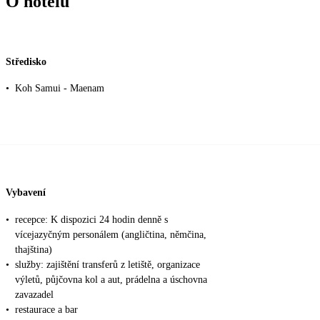
O hotelu
Středisko
•
Koh Samui - Maenam
Vybavení
•
recepce: K dispozici 24 hodin denně s
vícejazyčným personálem (angličtina, němčina,
thajština)
•
služby: zajištění transferů z letiště, organizace
výletů, půjčovna kol a aut, prádelna a úschovna
zavazadel
•
restaurace a bar