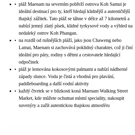
•
pláž Maenam na severním pobřeží ostrova Koh Samui je
ideální destinací pro ty, kteří hledají klidnější a autentičtější
thajský zážitek. Tato pláž se táhne v délce až 7 kilometrů a
nabízí jemný zlatý písek, klidné tyrkysové vody a výhled na
nedaleký ostrov Koh Phangan.
•
na rozdíl od rušnějších pláží, jako jsou Chaweng nebo
Lamai, Maenam si zachovává poklidný charakter, což ji činí
ideální pro páry, rodiny s dětmi a cestovatele hledající
odpočinek
•
pláž je lemována kokosovými palmami a nabízí nádherné
západy slunce. Voda je čistá a vhodná pro plavání,
paddleboarding a další vodní aktivity
•
každý čtvrtek se v blízkosti koná Maenam Walking Street
Market, kde můžete ochutnat místní speciality, nakoupit
suvenýry a zažít autentickou thajskou atmosféru