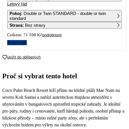
Letový řád
1
2
3
4
33 499
36 279
46 649
Pokoj
:
Double or Twin STANDARD - double or twin
standard
5
6
7
8
9
10
11
Strava
:
Bez stravy
33 589
35 799
34 119
34 729
36 309
43 049
Celkem:
71 598 Kč
podrobnosti
12
13
14
15
16
17
18
33 589
48 049
43 639
46 829
44 759
62 019
Rezervujte
19
20
21
22
23
24
25
42 749
50 279
uložit do oblíbených
26
27
28
29
30
31
Proč si vybrat tento hotel
Coco Palm Beach Resort leží přímo na klidné pláži Mae Nam na
severu Koh Samui a nabízí autentickou thajskou atmosféru s
ubytováním v bungalovech uprostřed tropické zahrady. Je ideální
pro páry, rodiny i cestovatele, kteří hledají pohodu, osobní přístup a
blízkost přírody – mimo rušné party zóny, ale s perfektním
výchozím bodem pro výlety na okolní ostrovy.