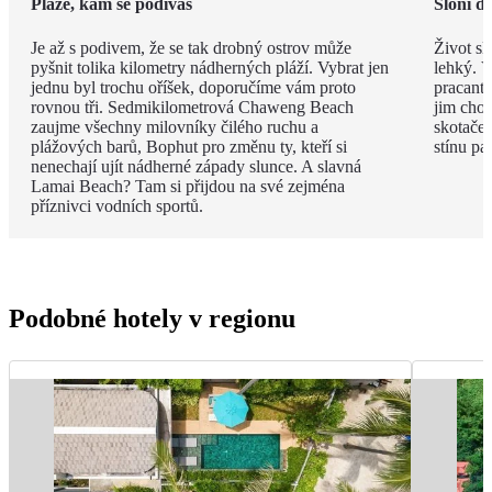
Pláže, kam se podíváš
Sloní d
Je až s podivem, že se tak drobný ostrov může
Život sl
pyšnit tolika kilometry nádherných pláží. Vybrat jen
lehký. V
jednu byl trochu oříšek, doporučíme vám proto
pracanti
rovnou tři. Sedmikilometrová Chaweng Beach
jim chob
zaujme všechny milovníky čilého ruchu a
skotače
plážových barů, Bophut pro změnu ty, kteří si
stínu pa
nenechají ujít nádherné západy slunce. A slavná
Lamai Beach? Tam si přijdou na své zejména
příznivci vodních sportů.
Podobné hotely v regionu