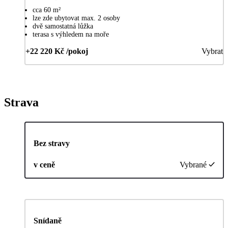
cca 60 m²
lze zde ubytovat max. 2 osoby
dvě samostatná lůžka
terasa s výhledem na moře
+22 220 Kč /pokoj
Vybrat
Strava
Bez stravy
v ceně
Vybrané
Snídaně