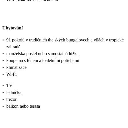
Ubytování
•
91 pokojů v tradičních thajských bungalovech a vilách v tropické
zahradě
•
manželská postel nebo samostatná lůžka
•
koupelna s fénem a toaletními potřebami
•
klimatizace
•
Wi-Fi
•
TV
•
lednička
•
trezor
•
balkon nebo terasa