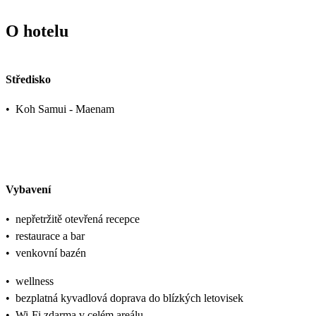
O hotelu
Středisko
•
Koh Samui - Maenam
Vybavení
•
nepřetržitě otevřená recepce
•
restaurace a bar
•
venkovní bazén
•
wellness
•
bezplatná kyvadlová doprava do blízkých letovisek
•
Wi-Fi zdarma v celém areálu