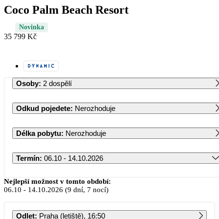
Coco Palm Beach Resort
Novinka
35 799 Kč
Osoby
:
2 dospělí
Odkud pojedete
:
Nerozhoduje
Délka pobytu
:
Nerozhoduje
Termín
:
06.10 - 14.10.2026
Říjen 2026
Nejlepší možnost v tomto období:
06.10
-
14.10.2026
(9 dní, 7 nocí)
PO
ÚT
ST
ČT
PÁ
SO
NE
Odlet
:
Praha (letiště), 16:50