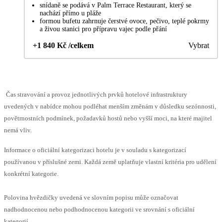
snídaně se podává v Palm Terrace Restaurant, který se
nachází přímo u pláže
formou bufetu zahrnuje čerstvé ovoce, pečivo, teplé pokrmy
a živou stanici pro přípravu vajec podle přání
+1 840 Kč /celkem
Vybrat
Čas stravování a provoz jednotlivých prvků hotelové infrastruktury
uvedených v nabídce mohou podléhat menším změnám v důsledku sezónnosti,
povětrnostních podmínek, požadavků hostů nebo vyšší moci, na které majitel
nemá vliv.
Informace o oficiální kategorizaci hotelu je v souladu s kategorizací
používanou v příslušné zemi. Každá země uplatňuje vlastní kritéria pro udělení
konkrétní kategorie.
Polovina hvězdičky uvedená ve slovním popisu může označovat
nadhodnocenou nebo podhodnocenou kategorii ve srovnání s oficiální
kategorií.