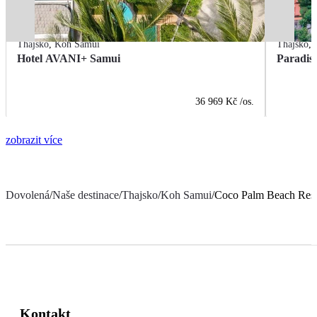
Thajsko
,
Koh Samui
Thajsko
,
Hotel AVANI+ Samui
Paradis
36 969 Kč
/os.
zobrazit více
Dovolená
/
Naše destinace
/
Thajsko
/
Koh Samui
/
Coco Palm Beach Reso
Kontakt