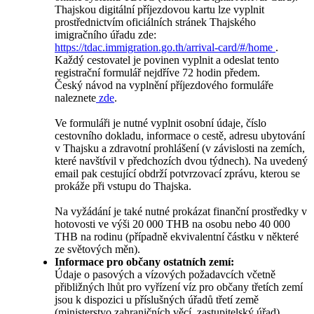
Thajskou digitální příjezdovou kartu lze vyplnit
prostřednictvím oficiálních stránek Thajského
imigračního úřadu zde:
https://tdac.immigration.go.th/arrival-card/#/home
.
Každý cestovatel je povinen vyplnit a odeslat tento
registrační formulář nejdříve 72 hodin předem.
Český návod na vyplnění příjezdového formuláře
naleznete
zde
.
Ve formuláři je nutné vyplnit osobní údaje, číslo
cestovního dokladu, informace o cestě, adresu ubytování
v Thajsku a zdravotní prohlášení (v závislosti na zemích,
které navštívil v předchozích dvou týdnech). Na uvedený
email pak cestující obdrží potvrzovací zprávu, kterou se
prokáže při vstupu do Thajska.
Na vyžádání je také nutné prokázat finanční prostředky v
hotovosti ve výši 20 000 THB na osobu nebo 40 000
THB na rodinu (případně ekvivalentní částku v některé
ze světových měn).
Informace pro občany ostatních zemí:
Údaje o pasových a vízových požadavcích včetně
přibližných lhůt pro vyřízení víz pro občany třetích zemí
jsou k dispozici u příslušných úřadů třetí země
(ministerstvo zahraničních věcí, zastupitelský úřad).