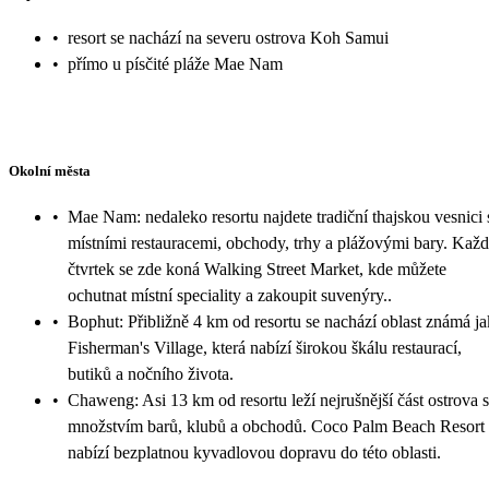
•
resort se nachází na severu ostrova Koh Samui
•
přímo u písčité pláže Mae Nam
Okolní města
•
Mae Nam: nedaleko resortu najdete tradiční thajskou vesnici 
místními restauracemi, obchody, trhy a plážovými bary. Kaž
čtvrtek se zde koná Walking Street Market, kde můžete
ochutnat místní speciality a zakoupit suvenýry..
•
Bophut: Přibližně 4 km od resortu se nachází oblast známá j
Fisherman's Village, která nabízí širokou škálu restaurací,
butiků a nočního života.
•
Chaweng: Asi 13 km od resortu leží nejrušnější část ostrova s
množstvím barů, klubů a obchodů. Coco Palm Beach Resort
nabízí bezplatnou kyvadlovou dopravu do této oblasti.