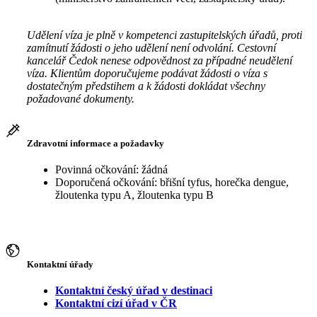
Udělení víza je plně v kompetenci zastupitelských úřadů, proti
zamítnutí žádosti o jeho udělení není odvolání. Cestovní
kancelář Čedok nenese odpovědnost za případné neudělení
víza. Klientům doporučujeme podávat žádosti o víza s
dostatečným předstihem a k žádosti dokládat všechny
požadované dokumenty.
Zdravotní informace a požadavky
Povinná očkování: žádná
Doporučená očkování: břišní tyfus, horečka dengue,
žloutenka typu A, žloutenka typu B
Kontaktní úřady
Kontaktní český úřad v destinaci
Kontaktní cizí úřad v ČR