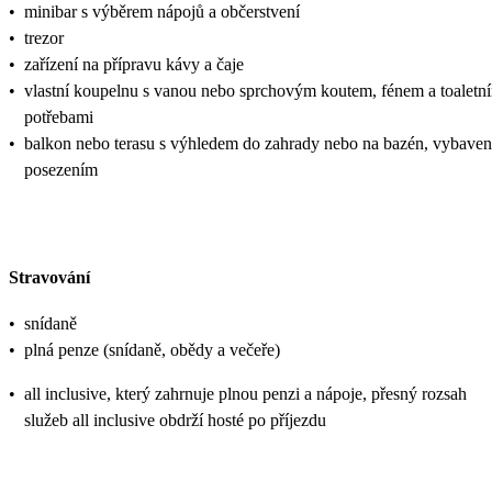
•
minibar s výběrem nápojů a občerstvení
•
trezor
•
zařízení na přípravu kávy a čaje
•
vlastní koupelnu s vanou nebo sprchovým koutem, fénem a toaletn
potřebami
•
balkon nebo terasu s výhledem do zahrady nebo na bazén, vybave
posezením
Stravování
•
snídaně
•
plná penze (snídaně, obědy a večeře)
•
all inclusive, který zahrnuje plnou penzi a nápoje, přesný rozsah
služeb all inclusive obdrží hosté po příjezdu