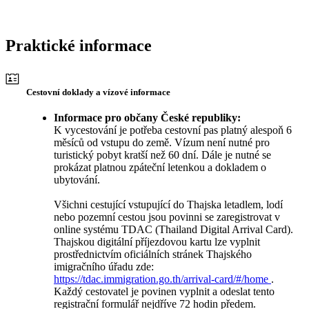
Praktické informace
Cestovní doklady a vízové informace
Informace pro občany České republiky:
K vycestování je potřeba cestovní pas platný alespoň 6
měsíců od vstupu do země. Vízum není nutné pro
turistický pobyt kratší než 60 dní. Dále je nutné se
prokázat platnou zpáteční letenkou a dokladem o
ubytování.
Všichni cestující vstupující do Thajska letadlem, lodí
nebo pozemní cestou jsou povinni se zaregistrovat v
online systému TDAC (Thailand Digital Arrival Card).
Thajskou digitální příjezdovou kartu lze vyplnit
prostřednictvím oficiálních stránek Thajského
imigračního úřadu zde:
https://tdac.immigration.go.th/arrival-card/#/home
.
Každý cestovatel je povinen vyplnit a odeslat tento
registrační formulář nejdříve 72 hodin předem.