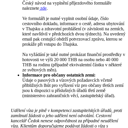
Český návod na vyplnění příjezdového formuláře
naleznete
zde
.
Ve formuláři je nutné vyplnit osobní údaje, číslo
cestovního dokladu, informace o cestě, adresu ubytování
v Thajsku a zdravotní prohlášení (v závislosti na zemích,
které navštívil v předchozích dvou týdnech). Na uvedený
email pak cestující obdrží potvrzovací zprávu, kterou se
prokáže při vstupu do Thajska.
Na vyžádání je také nutné prokázat finanční prostředky v
hotovosti ve výši 20 000 THB na osobu nebo 40 000
THB na rodinu (případně ekvivalentní částku v některé
ze světových měn).
Informace pro občany ostatních zemí:
Údaje o pasových a vízových požadavcích včetně
přibližných lhůt pro vyřízení víz pro občany třetích zemí
jsou k dispozici u příslušných úřadů třetí země
(ministerstvo zahraničních věcí, zastupitelský úřad).
Udělení víza je plně v kompetenci zastupitelských úřadů, proti
zamítnutí žádosti o jeho udělení není odvolání. Cestovní
kancelář Čedok nenese odpovědnost za případné neudělení
víza. Klientům doporučujeme podávat žádosti o víza s