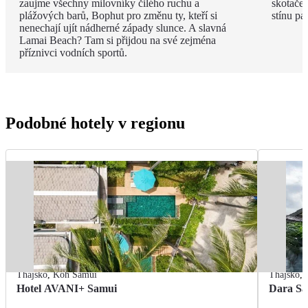
zaujme všechny milovníky čilého ruchu a
skotače
plážových barů, Bophut pro změnu ty, kteří si
stínu pa
nenechají ujít nádherné západy slunce. A slavná
Lamai Beach? Tam si přijdou na své zejména
příznivci vodních sportů.
Podobné hotely v regionu
Thajsko
,
Koh Samui
Thajsko
,
Hotel AVANI+ Samui
Dara Sa