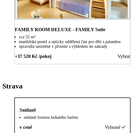
FAMILY ROOM DELUXE - FAMILY Suite
cca 55 m²
manželská postel a opticky oddělená část pro děti s palandou
zpravidla umístěné v přízemí s výhledem do zahrady
+37 520 Kč /pokoj
Vybrat
Strava
Snídaně
snídaně formou bohatého bufetu
v ceně
Vybrané