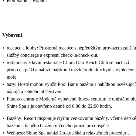
•
Koh Samui - Bophut
Vybavení
•
recepce a lobby: Prostorná recepce s nepřetržitým provozem zajišťu
služby concierge a expresní check-in/check-out.
•
restaurace: Hlavní restaurace Chom Dao Beach Club se nachází
přímo na pláži a nabízí thajskou i mezinárodní kuchyni s výhledem
moře.
•
bary: Hosté mohou využít Pool Bar u bazénu s nabídkou osvěžujíc
nápojů a lehkého občerstvení.
•
Fitness centrum: Moderně vybavené fitness centrum je umístěno př
Shine Spa a je otevřeno denně od 6:00 do 22:00 hodin.
•
Bazény: Resort disponuje čtyřmi venkovními bazény, včetně dětsk
bazénu a tichého bazénu určeného pouze pro dospělé.
•
Wellness: Shine Spa nabízí širokou škálu relaxačních procedur a