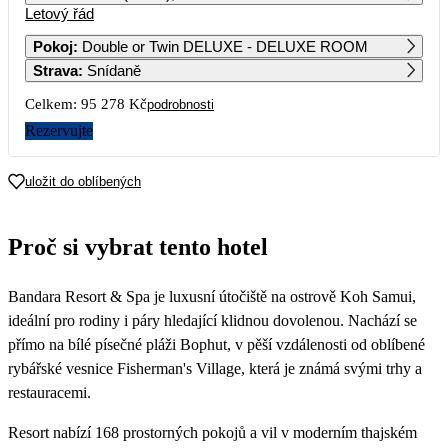
Letový řád
1
2
3
4
56 069
50 699
60 699
Pokoj
:
Double or Twin DELUXE - DELUXE ROOM
Strava
:
Snídaně
5
6
7
8
9
10
11
43 559
47 639
43 849
44 219
44 429
51 279
Celkem:
95 278 Kč
podrobnosti
12
13
14
15
16
17
18
Rezervujte
38 869
41 129
39 579
44 069
42 369
59 789
19
20
21
22
23
24
25
uložit do oblíbených
40 739
50 859
57 239
52 679
69 549
26
27
28
29
30
31
Proč si vybrat tento hotel
Bandara Resort & Spa je luxusní útočiště na ostrově Koh Samui,
ideální pro rodiny i páry hledající klidnou dovolenou. Nachází se
přímo na bílé písečné pláži Bophut, v pěší vzdálenosti od oblíbené
rybářské vesnice Fisherman's Village, která je známá svými trhy a
restauracemi.
Resort nabízí 168 prostorných pokojů a vil v moderním thajském