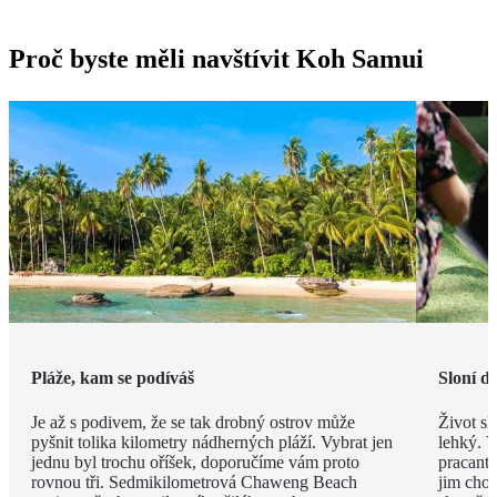
Proč byste měli navštívit Koh Samui
Pláže, kam se podíváš
Sloní d
Je až s podivem, že se tak drobný ostrov může
Život sl
pyšnit tolika kilometry nádherných pláží. Vybrat jen
lehký. V
jednu byl trochu oříšek, doporučíme vám proto
pracanti
rovnou tři. Sedmikilometrová Chaweng Beach
jim chob