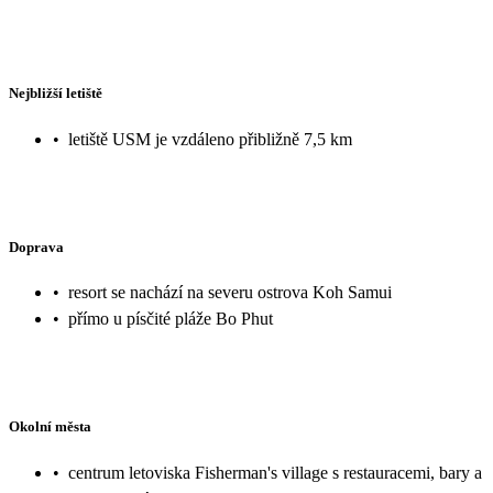
Nejbližší letiště
•
letiště USM je vzdáleno přibližně 7,5 km
Doprava
•
resort se nachází na severu ostrova Koh Samui
•
přímo u písčité pláže Bo Phut
Okolní města
•
centrum letoviska Fisherman's village s restauracemi, bary a