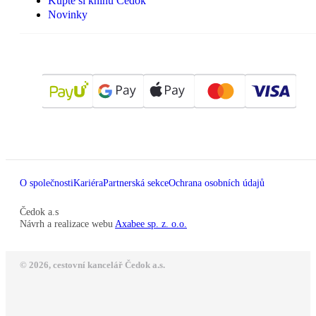
Kupte si knihu Čedok
Novinky
O společnosti
Kariéra
Partnerská sekce
Ochrana osobních údajů
Čedok a.s
Návrh a realizace webu
Axabee sp. z. o.o.
© 2026, cestovní kancelář Čedok a.s.