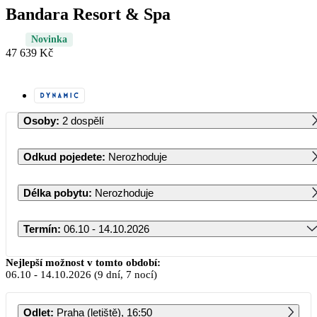
Bandara Resort & Spa
Novinka
47 639 Kč
Osoby
:
2 dospělí
Odkud pojedete
:
Nerozhoduje
Délka pobytu
:
Nerozhoduje
Termín
:
06.10 - 14.10.2026
Říjen 2026
Nejlepší možnost v tomto období:
06.10
-
14.10.2026
(9 dní, 7 nocí)
PO
ÚT
ST
ČT
PÁ
SO
NE
Odlet
:
Praha (letiště), 16:50