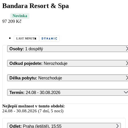
Bandara Resort & Spa
Novinka
97 209 Kč
LAST MINUTE
Osoby
:
1 dospělý
Odkud pojedete
:
Nerozhoduje
Délka pobytu
:
Nerozhoduje
Termín
:
24.08 - 30.08.2026
Srpen 2026
Nejlepší možnost v tomto období:
24.08
-
30.08.2026
(7 dní, 5 nocí)
PO
ÚT
ST
ČT
PÁ
SO
NE
Odlet
:
Praha (letiště), 15:55