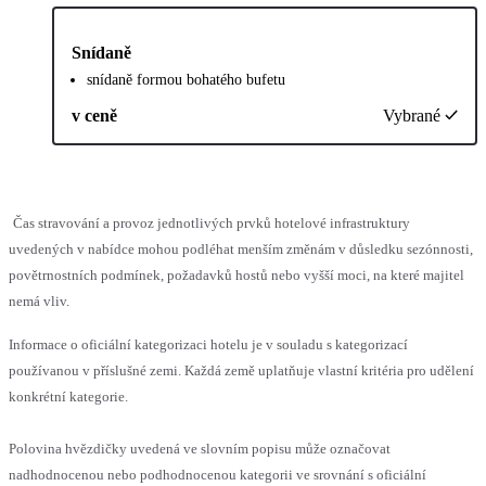
Snídaně
snídaně formou bohatého bufetu
v ceně
Vybrané
Čas stravování a provoz jednotlivých prvků hotelové infrastruktury
uvedených v nabídce mohou podléhat menším změnám v důsledku sezónnosti,
povětrnostních podmínek, požadavků hostů nebo vyšší moci, na které majitel
nemá vliv.
Informace o oficiální kategorizaci hotelu je v souladu s kategorizací
používanou v příslušné zemi. Každá země uplatňuje vlastní kritéria pro udělení
konkrétní kategorie.
Polovina hvězdičky uvedená ve slovním popisu může označovat
nadhodnocenou nebo podhodnocenou kategorii ve srovnání s oficiální