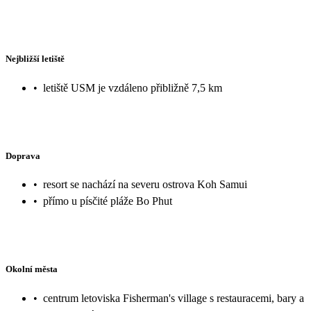
Nejbližší letiště
•
letiště USM je vzdáleno přibližně 7,5 km
Doprava
•
resort se nachází na severu ostrova Koh Samui
•
přímo u písčité pláže Bo Phut
Okolní města
•
centrum letoviska Fisherman's village s restauracemi, bary a