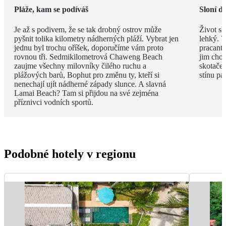
Pláže, kam se podíváš
Sloní d
Je až s podivem, že se tak drobný ostrov může
Život sl
pyšnit tolika kilometry nádherných pláží. Vybrat jen
lehký. V
jednu byl trochu oříšek, doporučíme vám proto
pracanti
rovnou tři. Sedmikilometrová Chaweng Beach
jim chob
zaujme všechny milovníky čilého ruchu a
skotače
plážových barů, Bophut pro změnu ty, kteří si
stínu pa
nenechají ujít nádherné západy slunce. A slavná
Lamai Beach? Tam si přijdou na své zejména
příznivci vodních sportů.
Podobné hotely v regionu