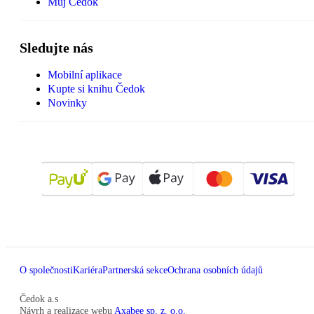
Můj Čedok
Sledujte nás
Mobilní aplikace
Kupte si knihu Čedok
Novinky
O společnosti
Kariéra
Partnerská sekce
Ochrana osobních údajů
Čedok a.s
Návrh a realizace webu
Axabee sp. z. o.o.