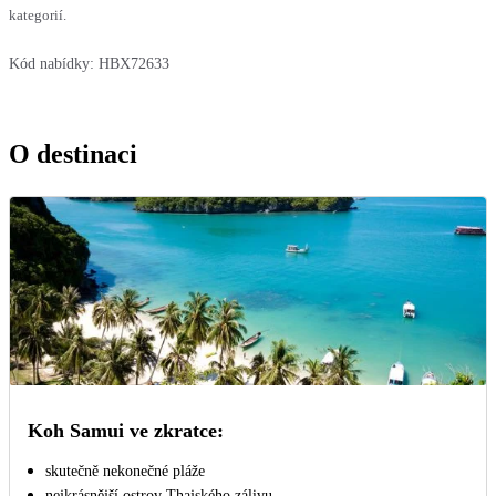
kategorií.
Kód nabídky:
HBX72633
O destinaci
Koh Samui ve zkratce:
skutečně nekonečné pláže
nejkrásnější ostrov Thajského zálivu