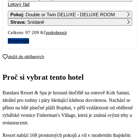
Letový řád
1
2
Pokoj
:
Double or Twin DELUXE - DELUXE ROOM
Strava
:
Snídaně
3
4
5
6
7
8
9
Celkem:
97 209 Kč
podrobnosti
10
11
12
13
14
15
16
Rezervujte
17
18
19
20
21
22
23
uložit do oblíbených
149 709
200 999
151 969
163 159
24
25
26
27
28
29
30
Proč si vybrat tento hotel
97 209
114 459
103 369
107 049
90 729
109 719
31
Bandara Resort & Spa je luxusní útočiště na ostrově Koh Samui,
77 109
ideální pro rodiny i páry hledající klidnou dovolenou. Nachází se
přímo na bílé písečné pláži Bophut, v pěší vzdálenosti od oblíbené
rybářské vesnice Fisherman's Village, která je známá svými trhy a
restauracemi.
Resort nabízí 168 prostorných pokojů a vil v moderním thajském