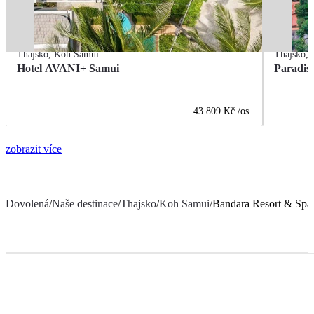
Thajsko
,
Koh Samui
Thajsko
,
Hotel AVANI+ Samui
Paradis
43 809 Kč
/os.
zobrazit více
Dovolená
/
Naše destinace
/
Thajsko
/
Koh Samui
/
Bandara Resort & Spa