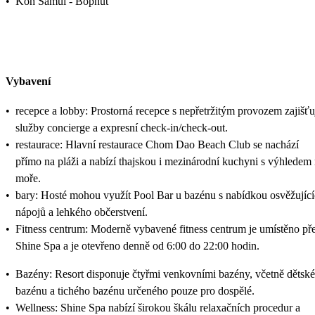
•
Koh Samui - Bophut
Vybavení
•
recepce a lobby: Prostorná recepce s nepřetržitým provozem zajišťu
služby concierge a expresní check-in/check-out.
•
restaurace: Hlavní restaurace Chom Dao Beach Club se nachází
přímo na pláži a nabízí thajskou i mezinárodní kuchyni s výhledem
moře.
•
bary: Hosté mohou využít Pool Bar u bazénu s nabídkou osvěžujíc
nápojů a lehkého občerstvení.
•
Fitness centrum: Moderně vybavené fitness centrum je umístěno př
Shine Spa a je otevřeno denně od 6:00 do 22:00 hodin.
•
Bazény: Resort disponuje čtyřmi venkovními bazény, včetně dětsk
bazénu a tichého bazénu určeného pouze pro dospělé.
•
Wellness: Shine Spa nabízí širokou škálu relaxačních procedur a