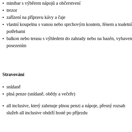
•
minibar s výběrem nápojů a občerstvení
•
trezor
•
zařízení na přípravu kávy a čaje
•
vlastní koupelnu s vanou nebo sprchovým koutem, fénem a toaletn
potřebami
•
balkon nebo terasu s výhledem do zahrady nebo na bazén, vybave
posezením
Stravování
•
snídaně
•
plná penze (snídaně, obědy a večeře)
•
all inclusive, který zahrnuje plnou penzi a nápoje, přesný rozsah
služeb all inclusive obdrží hosté po příjezdu