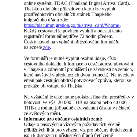
online systému TDAC (Thailand Digital Arrival Card).
Thajskou digitální příjezdovou kartu lze vyplnit
prostřednictvím oficiálních stránek Thajského
imigračního úřadu zde:
https://tdac.immigration.go.th/arrival-card/#/home
.
Každý cestovatel je povinen vyplnit a odeslat tento
registrační formulář nejdříve 72 hodin předem.
Český návod na vyplnění příjezdového formuláře
naleznete
zde
.
Ve formuláři je nutné vyplnit osobní údaje, číslo
cestovního dokladu, informace o cestě, adresu ubytování
v Thajsku a zdravotní prohlášení (v závislosti na zemích,
které navštívil v předchozích dvou týdnech). Na uvedený
email pak cestující obdrží potvrzovací zprávu, kterou se
prokáže při vstupu do Thajska.
Na vyžádání je také nutné prokázat finanční prostředky v
hotovosti ve výši 20 000 THB na osobu nebo 40 000
THB na rodinu (případně ekvivalentní částku v některé
ze světových měn).
Informace pro občany ostatních zemí:
Údaje o pasových a vízových požadavcích včetně
přibližných lhůt pro vyřízení víz pro občany třetích zemí
jsou k dispozici u příslušných úřadů třetí země