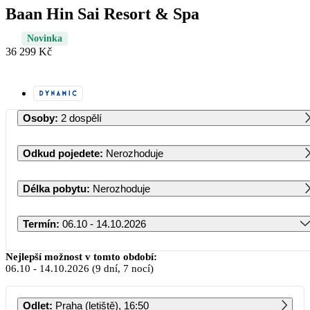
Baan Hin Sai Resort & Spa
Novinka
36 299 Kč
Osoby
:
2 dospělí
Odkud pojedete
:
Nerozhoduje
Délka pobytu
:
Nerozhoduje
Termín
:
06.10 - 14.10.2026
Říjen 2026
Nejlepší možnost v tomto období:
06.10
-
14.10.2026
(9 dní, 7 nocí)
PO
ÚT
ST
ČT
PÁ
SO
NE
Odlet
:
Praha (letiště), 16:50