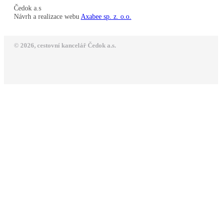
Čedok a.s
Návrh a realizace webu
Axabee sp. z. o.o.
© 2026, cestovní kancelář Čedok a.s.