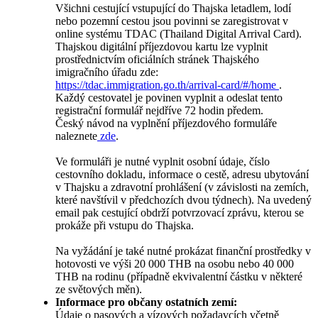
Všichni cestující vstupující do Thajska letadlem, lodí
nebo pozemní cestou jsou povinni se zaregistrovat v
online systému TDAC (Thailand Digital Arrival Card).
Thajskou digitální příjezdovou kartu lze vyplnit
prostřednictvím oficiálních stránek Thajského
imigračního úřadu zde:
https://tdac.immigration.go.th/arrival-card/#/home
.
Každý cestovatel je povinen vyplnit a odeslat tento
registrační formulář nejdříve 72 hodin předem.
Český návod na vyplnění příjezdového formuláře
naleznete
zde
.
Ve formuláři je nutné vyplnit osobní údaje, číslo
cestovního dokladu, informace o cestě, adresu ubytování
v Thajsku a zdravotní prohlášení (v závislosti na zemích,
které navštívil v předchozích dvou týdnech). Na uvedený
email pak cestující obdrží potvrzovací zprávu, kterou se
prokáže při vstupu do Thajska.
Na vyžádání je také nutné prokázat finanční prostředky v
hotovosti ve výši 20 000 THB na osobu nebo 40 000
THB na rodinu (případně ekvivalentní částku v některé
ze světových měn).
Informace pro občany ostatních zemí:
Údaje o pasových a vízových požadavcích včetně