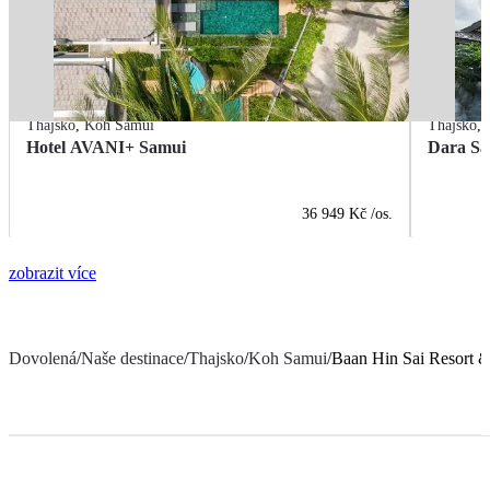
Thajsko
,
Koh Samui
Thajsko
,
Hotel AVANI+ Samui
Dara Sa
36 949 Kč
/os.
zobrazit více
Dovolená
/
Naše destinace
/
Thajsko
/
Koh Samui
/
Baan Hin Sai Resort 