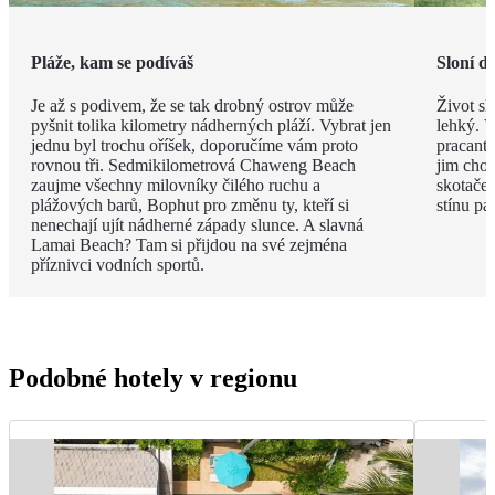
Pláže, kam se podíváš
Sloní d
Je až s podivem, že se tak drobný ostrov může
Život sl
pyšnit tolika kilometry nádherných pláží. Vybrat jen
lehký. V
jednu byl trochu oříšek, doporučíme vám proto
pracanti
rovnou tři. Sedmikilometrová Chaweng Beach
jim chob
zaujme všechny milovníky čilého ruchu a
skotače
plážových barů, Bophut pro změnu ty, kteří si
stínu pa
nenechají ujít nádherné západy slunce. A slavná
Lamai Beach? Tam si přijdou na své zejména
příznivci vodních sportů.
Podobné hotely v regionu