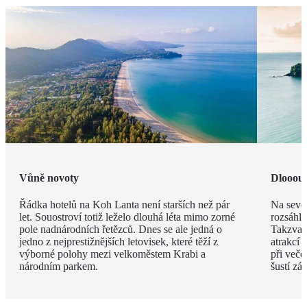
Vůně novoty
Dlooouh
Řádka hotelů na Koh Lanta není starších než pár
Na sever
let. Souostroví totiž leželo dlouhá léta mimo zorné
rozsáhlo
pole nadnárodních řetězců. Dnes se ale jedná o
Takzvaná
jedno z nejprestižnějších letovisek, které těží z
atrakcí 
výborné polohy mezi velkoměstem Krabi a
při več
národním parkem.
šustí zá