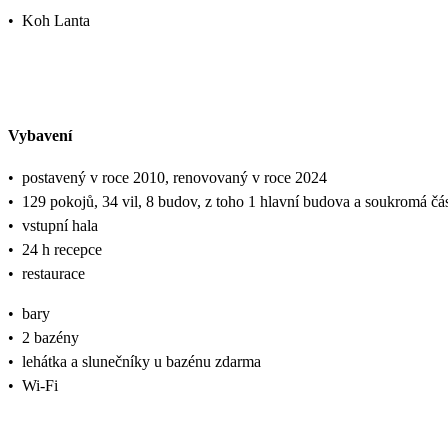
•
Koh Lanta
Vybavení
•
postavený v roce 2010, renovovaný v roce 2024
•
129 pokojů, 34 vil, 8 budov, z toho 1 hlavní budova a soukromá část
•
vstupní hala
•
24 h recepce
•
restaurace
•
bary
•
2 bazény
•
lehátka a slunečníky u bazénu zdarma
•
Wi-Fi