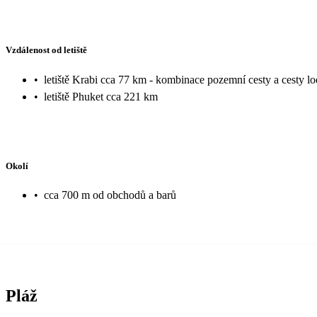
Vzdálenost od letiště
•
letiště Krabi cca 77 km - kombinace pozemní cesty a cesty lod
•
letiště Phuket cca 221 km
Okolí
•
cca 700 m od obchodů a barů
Pláž