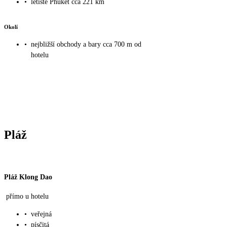
•
letiště Phuket cca 221 km
Okolí
•
nejbližší obchody a bary cca 700 m od
hotelu
Pláž
Pláž Klong Dao
přímo u hotelu
•
veřejná
•
písčitá