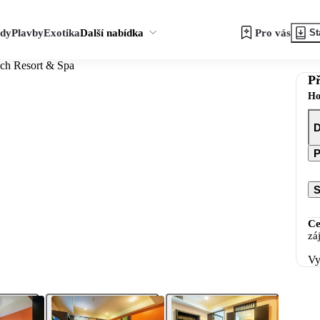
zdy
Plavby
Exotika
Další nabídka
Pro vás
St
ch Resort & Spa
Př
Ho
D
P
S
Ce
zá
Vy