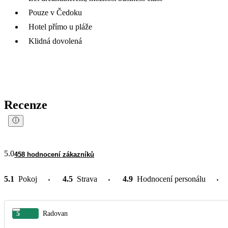
Pouze v Čedoku
Hotel přímo u pláže
Klidná dovolená
Recenze
5.0
458 hodnocení zákazníků
5.1
Pokoj
4.5
Strava
4.9
Hodnocení personálu
5
Radovan