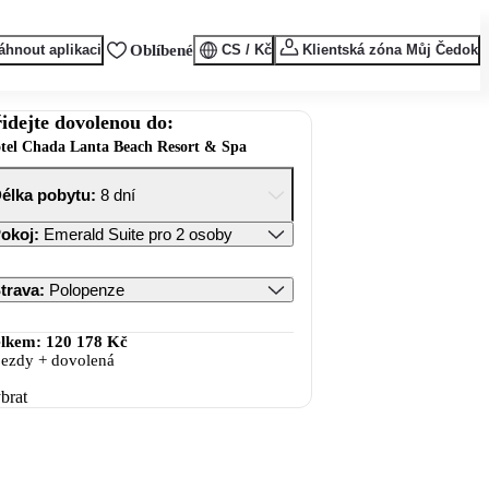
áhnout aplikaci
Oblíbené
CS / Kč
Klientská zóna Můj Čedok
idejte dovolenou do:
tel Chada Lanta Beach Resort & Spa
élka pobytu
:
8 dní
okoj
:
Emerald Suite pro 2 osoby
trava
:
Polopenze
lkem:
120 178 Kč
jezdy + dovolená
brat