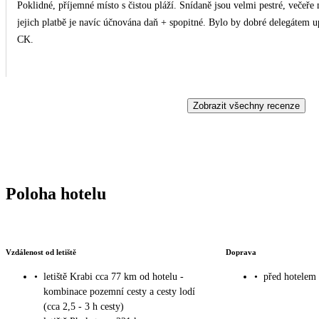
Poklidné, příjemné místo s čistou pláží. Snídaně jsou velmi pestré, večeře 
jejich platbě je navíc účnována daň + spopitné. Bylo by dobré delegátem upozornit i na kratší výlety v okolí a né jen na ty pořádáné
CK.
Zobrazit všechny recenze
Poloha hotelu
Vzdálenost od letiště
Doprava
•
letiště Krabi cca 77 km od hotelu -
•
před hotelem 
kombinace pozemní cesty a cesty lodí
(cca 2,5 - 3 h cesty)