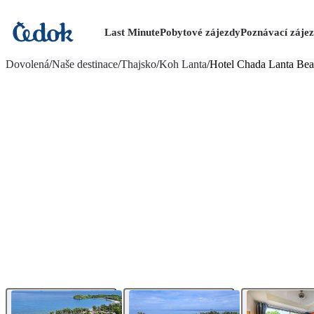
Last Minute
Pobytové zájezdy
Poznávací záje
více fotografií (33)
Dovolená
/
Naše destinace
/
Thajsko
/
Koh Lanta
/
Hotel Chada Lanta Bea