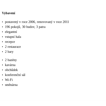
Vybavení
•
postavený v roce 2006, renovovaný v roce 2011
•
196 pokojů, 30 budov, 3 patra
•
elegantní
•
vstupní hala
•
recepce
•
2 restaurace
•
2 bary
•
2 bazény
•
kavárna
•
obchůdek
•
konferenční sál
•
Wi-Fi
•
směnárna