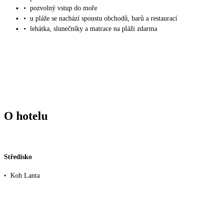
•
pozvolný vstup do moře
•
u pláže se nachází spoustu obchodů, barů a restaurací
•
lehátka, slunečníky a matrace na pláži zdarma
O hotelu
Středisko
•
Koh Lanta