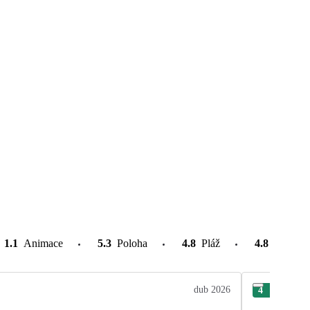
1.1
Animace
5.3
Poloha
4.8
Pláž
4.8
Atrakce
dub 2026
4
Len