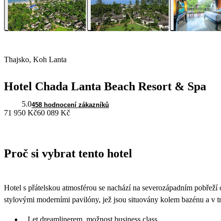
Thajsko, Koh Lanta
Hotel Chada Lanta Beach Resort & Spa
5.0
458 hodnocení zákazníků
71 950 Kč
60 089 Kč
Proč si vybrat tento hotel
Hotel s přátelskou atmosférou se nachází na severozápadním pobřeží
stylovými moderními pavilóny, jež jsou situovány kolem bazénu a v t
Let dreamlinerem, možnost business class