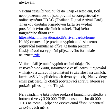
ubytování.
Všichni cestující vstupující do Thajska letadlem, lodí
nebo pozemní cestou jsou povinni se zaregistrovat v
online systému TDAC (Thailand Digital Arrival Card).
Thajskou digitální příjezdovou kartu lze vyplnit
prostřednictvím oficiálních stránek Thajského
imigračního úřadu zde:
https://tdac.immigration.go.th/arrival-card/#/home
.
Každý cestovatel je povinen vyplnit a odeslat tento
registrační formulář nejdříve 72 hodin předem.
Český návod na vyplnění příjezdového formuláře
naleznete
zde
.
Ve formuláři je nutné vyplnit osobní údaje, číslo
cestovního dokladu, informace o cestě, adresu ubytování
v Thajsku a zdravotní prohlášení (v závislosti na zemích,
které navštívil v předchozích dvou týdnech). Na uvedený
email pak cestující obdrží potvrzovací zprávu, kterou se
prokáže při vstupu do Thajska.
Na vyžádání je také nutné prokázat finanční prostředky v
hotovosti ve výši 20 000 THB na osobu nebo 40 000
THB na rodinu (případně ekvivalentní částku v některé
ze světových měn).