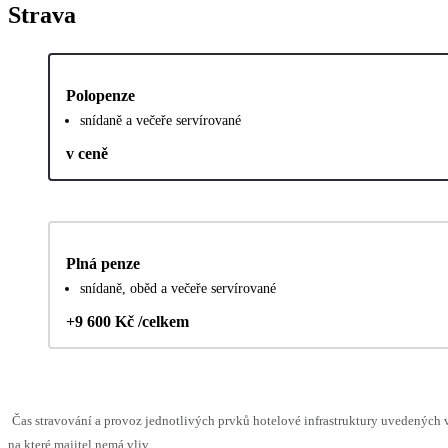
Strava
Polopenze
snídaně a večeře servírované
v ceně
Plná penze
snídaně, oběd a večeře servírované
+9 600 Kč /celkem
Čas stravování a provoz jednotlivých prvků hotelové infrastruktury uvedenýc
na které majitel nemá vliv.