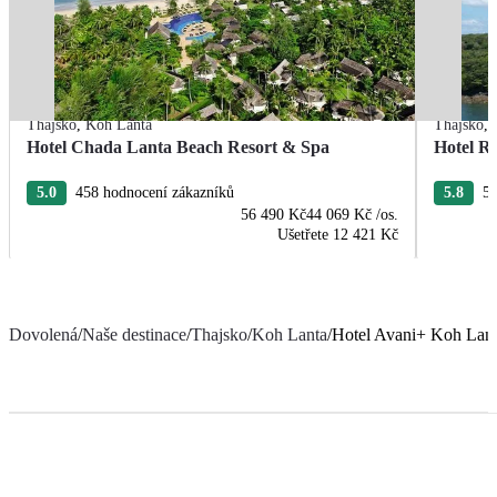
Thajsko
,
Koh Lanta
Thajsko
,
Hotel Chada Lanta Beach Resort & Spa
Hotel R
5.0
458 hodnocení zákazníků
5.8
5 
56 490 Kč
44 069 Kč
/os.
Ušetřete
12 421 Kč
Dovolená
/
Naše destinace
/
Thajsko
/
Koh Lanta
/
Hotel Avani+ Koh Lant