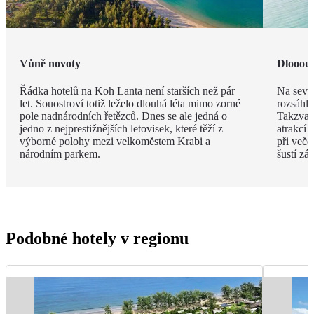
Vůně novoty
Dlooouh
Řádka hotelů na Koh Lanta není starších než pár
Na sever
let. Souostroví totiž leželo dlouhá léta mimo zorné
rozsáhlo
pole nadnárodních řetězců. Dnes se ale jedná o
Takzvaná
jedno z nejprestižnějších letovisek, které těží z
atrakcí 
výborné polohy mezi velkoměstem Krabi a
při več
národním parkem.
šustí zá
Podobné hotely v regionu