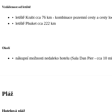
Vzdálenost od letiště
•
letiště Krabi cca 76 km - kombinace pozemní cesty a cesty lo
•
letiště Phuket cca 222 km
Okolí
•
nákupní možnosti nedaleko hotelu (Sala Dan Pier - cca 10 m
Pláž
Hotelová pláž