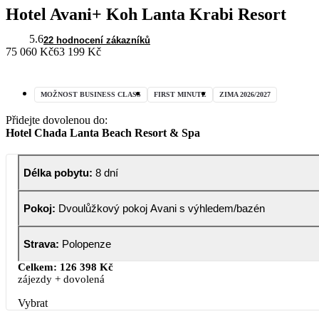
Hotel Avani+ Koh Lanta Krabi Resort
5.6
22 hodnocení zákazníků
75 060 Kč
63 199 Kč
MOŽNOST BUSINESS CLASS
FIRST MINUTE
ZIMA 2026/2027
Přidejte dovolenou do:
Hotel Chada Lanta Beach Resort & Spa
Délka pobytu
:
8 dní
Pokoj
:
Dvoulůžkový pokoj Avani s výhledem/bazén
Strava
:
Polopenze
Celkem:
126 398 Kč
zájezdy + dovolená
Vybrat