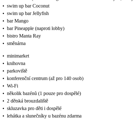
•
swim up bar Coconut
•
swim up bar Jellyfish
•
bar Mango
•
bar Pineapple (naproti lobby)
•
bistro Manta Ray
•
směnárna
•
minimarket
•
knihovna
•
parkoviště
•
konferenční centrum (až pro 140 osob)
•
Wi-Fi
•
několik bazénů (1 pouze pro dospělé)
•
2 dětská brouzdaliště
•
skluzavka pro děti i dospělé
•
lehátka a slunečníky u bazénu zdarma