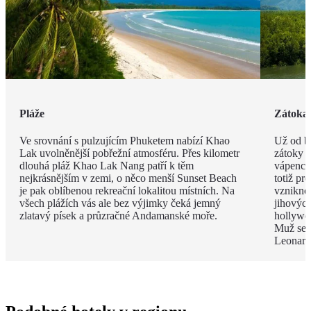
Pláže
Zátoka
Ve srovnání s pulzujícím Phuketem nabízí Khao
Už od br
Lak uvolněnější pobřežní atmosféru. Přes kilometr
zátoky P
dlouhá pláž Khao Lak Nang patří k těm
vápenco
nejkrásnějším v zemi, o něco menší Sunset Beach
totiž pr
je pak oblíbenou rekreační lokalitou místních. Na
vzniknou
všech plážích vás ale bez výjimky čeká jemný
jihových
zlatavý písek a průzračné Andamanské moře.
hollywo
Muž se z
Leonard