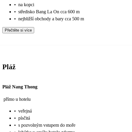
•
na kopci
•
středisko Bang La On cca 600 m
•
nejbližší obchody a bary cca 500 m
Přečtěte si více
Pláž
Pláž Nang Thong
přímo u hotelu
•
veřejná
•
písčitá
•
s pozvolným vstupem do moře