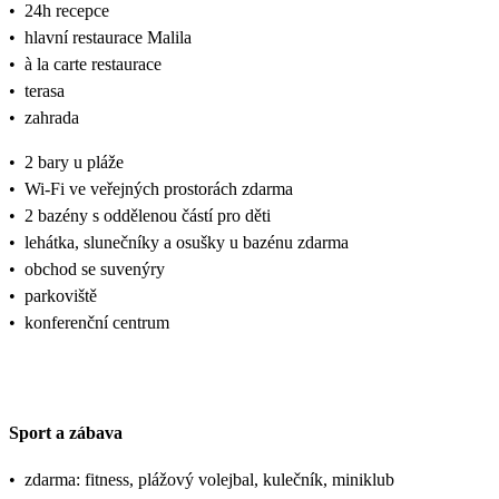
•
24h recepce
•
hlavní restaurace Malila
•
à la carte restaurace
•
terasa
•
zahrada
•
2 bary u pláže
•
Wi-Fi ve veřejných prostorách zdarma
•
2 bazény s oddělenou částí pro děti
•
lehátka, slunečníky a osušky u bazénu zdarma
•
obchod se suvenýry
•
parkoviště
•
konferenční centrum
Sport a zábava
•
zdarma: fitness, plážový volejbal, kulečník, miniklub