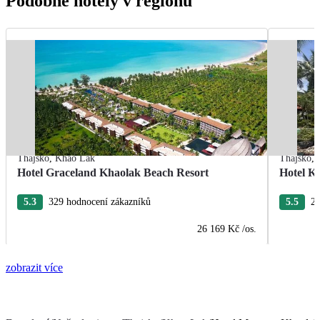
Podobné hotely v regionu
Thajsko
,
Khao Lak
Thajsko
,
Hotel Graceland Khaolak Beach Resort
Hotel K
5.3
329 hodnocení zákazníků
5.5
25
26 169 Kč
/os.
zobrazit více