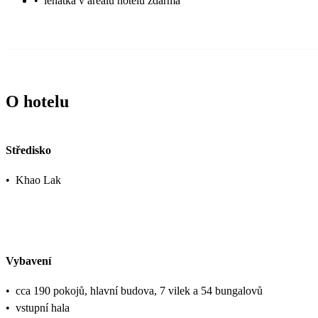
•
lehátka v areálu hotelu zdarma
O hotelu
Středisko
•
Khao Lak
Vybavení
•
cca 190 pokojů, hlavní budova, 7 vilek a 54 bungalovů
•
vstupní hala