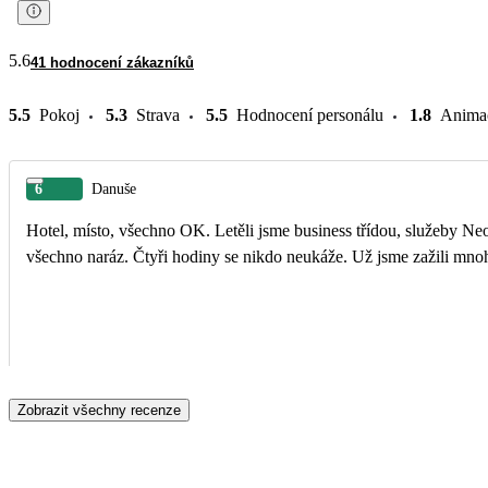
5.6
41 hodnocení zákazníků
5.5
Pokoj
5.3
Strava
5.5
Hodnocení personálu
1.8
Anima
6
Danuše
Hotel, místo, všechno OK. Letěli jsme business třídou, služeby Neos
všechno naráz. Čtyři hodiny se nikdo neukáže. Už jsme zažili mnohe
Zobrazit všechny recenze