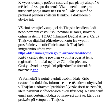
K vycestování je potřeba cestovní pas platný alespoň 6
měsíců od vstupu do země. Vízum není nutné pro
turistický pobyt kratší než 60 dní. Dále je nutné se
prokázat platnou zpáteční letenkou a dokladem o
ubytování.
Všichni cestující vstupující do Thajska letadlem, lodí
nebo pozemní cestou jsou povinni se zaregistrovat v
online systému TDAC (Thailand Digital Arrival Card).
Thajskou digitální příjezdovou kartu lze vyplnit
prostřednictvím oficiálních stránek Thajského
imigračního úřadu zde:
https://tdac.immigration.go.th/arrival-card/#/home
.
Každý cestovatel je povinen vyplnit a odeslat tento
registrační formulář nejdříve 72 hodin předem.
Český návod na vyplnění příjezdového formuláře
naleznete
zde
.
Ve formuláři je nutné vyplnit osobní údaje, číslo
cestovního dokladu, informace o cestě, adresu ubytování
v Thajsku a zdravotní prohlášení (v závislosti na zemích,
které navštívil v předchozích dvou týdnech). Na uvedený
email pak cestující obdrží potvrzovací zprávu, kterou se
prokáže při vstupu do Thajska.