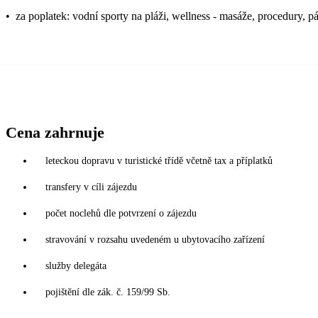
•
za poplatek: vodní sporty na pláži, wellness - masáže, procedury, p
Cena zahrnuje
leteckou dopravu v turistické třídě včetně tax a příplatků
transfery v cíli zájezdu
počet noclehů dle potvrzení o zájezdu
stravování v rozsahu uvedeném u ubytovacího zařízení
služby delegáta
pojištění dle zák. č. 159/99 Sb.