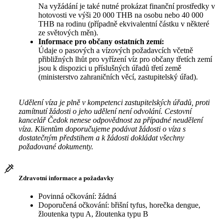
Na vyžádání je také nutné prokázat finanční prostředky v
hotovosti ve výši 20 000 THB na osobu nebo 40 000
THB na rodinu (případně ekvivalentní částku v některé
ze světových měn).
Informace pro občany ostatních zemí:
Údaje o pasových a vízových požadavcích včetně
přibližných lhůt pro vyřízení víz pro občany třetích zemí
jsou k dispozici u příslušných úřadů třetí země
(ministerstvo zahraničních věcí, zastupitelský úřad).
Udělení víza je plně v kompetenci zastupitelských úřadů, proti
zamítnutí žádosti o jeho udělení není odvolání. Cestovní
kancelář Čedok nenese odpovědnost za případné neudělení
víza. Klientům doporučujeme podávat žádosti o víza s
dostatečným předstihem a k žádosti dokládat všechny
požadované dokumenty.
Zdravotní informace a požadavky
Povinná očkování: žádná
Doporučená očkování: břišní tyfus, horečka dengue,
žloutenka typu A, žloutenka typu B