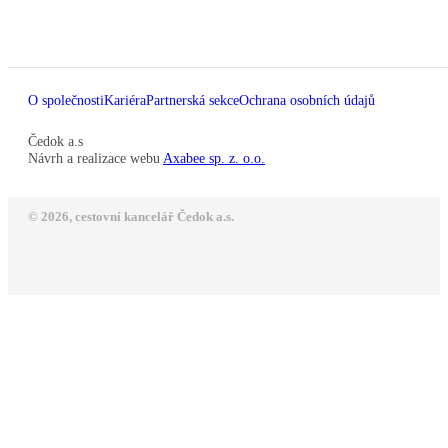
O společnosti
Kariéra
Partnerská sekce
Ochrana osobních údajů
Čedok a.s
Návrh a realizace webu
Axabee sp. z. o.o.
© 2026, cestovní kancelář Čedok a.s.