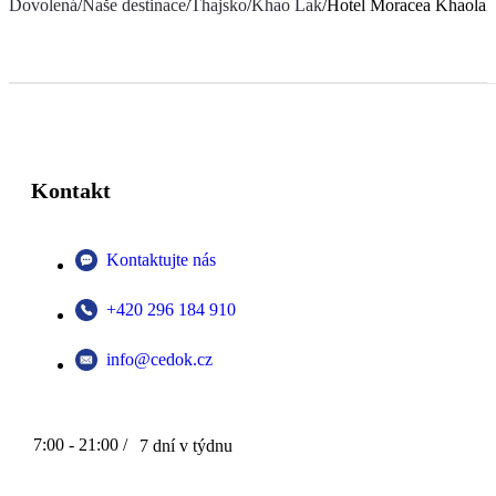
Dovolená
/
Naše destinace
/
Thajsko
/
Khao Lak
/
Hotel Moracea Khaolak
Kontakt
Kontaktujte nás
+420 296 184 910
info@cedok.cz
7:00 - 21:00 /
7 dní v týdnu