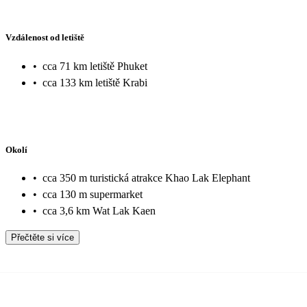
Vzdálenost od letiště
•
cca 71 km letiště Phuket
•
cca 133 km letiště Krabi
Okolí
•
cca 350 m turistická atrakce Khao Lak Elephant
•
cca 130 m supermarket
•
cca 3,6 km Wat Lak Kaen
Přečtěte si více