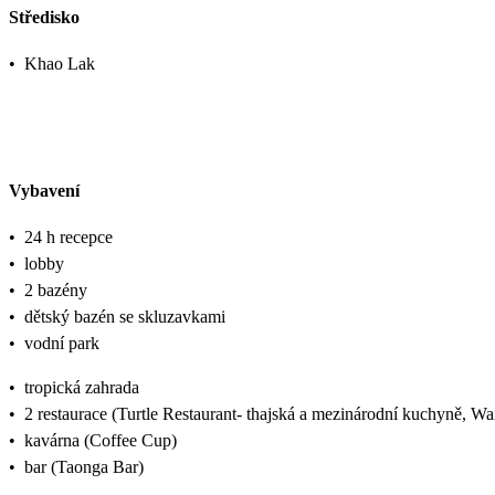
Středisko
•
Khao Lak
Vybavení
•
24 h recepce
•
lobby
•
2 bazény
•
dětský bazén se skluzavkami
•
vodní park
•
tropická zahrada
•
2 restaurace (Turtle Restaurant- thajská a mezinárodní kuchyně, W
•
kavárna (Coffee Cup)
•
bar (Taonga Bar)