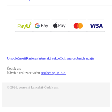
O společnosti
Kariéra
Partnerská sekce
Ochrana osobních údajů
Čedok a.s
Návrh a realizace webu
Axabee sp. z. o.o.
© 2026, cestovní kancelář Čedok a.s.