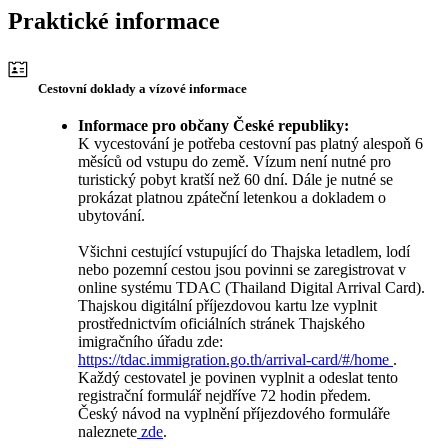
Praktické informace
Cestovní doklady a vízové informace
Informace pro občany České republiky:
K vycestování je potřeba cestovní pas platný alespoň 6
měsíců od vstupu do země. Vízum není nutné pro
turistický pobyt kratší než 60 dní. Dále je nutné se
prokázat platnou zpáteční letenkou a dokladem o
ubytování.
Všichni cestující vstupující do Thajska letadlem, lodí
nebo pozemní cestou jsou povinni se zaregistrovat v
online systému TDAC (Thailand Digital Arrival Card).
Thajskou digitální příjezdovou kartu lze vyplnit
prostřednictvím oficiálních stránek Thajského
imigračního úřadu zde:
https://tdac.immigration.go.th/arrival-card/#/home
.
Každý cestovatel je povinen vyplnit a odeslat tento
registrační formulář nejdříve 72 hodin předem.
Český návod na vyplnění příjezdového formuláře
naleznete
zde
.