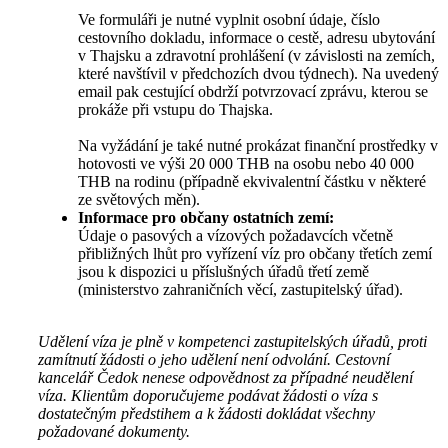
Ve formuláři je nutné vyplnit osobní údaje, číslo
cestovního dokladu, informace o cestě, adresu ubytování
v Thajsku a zdravotní prohlášení (v závislosti na zemích,
které navštívil v předchozích dvou týdnech). Na uvedený
email pak cestující obdrží potvrzovací zprávu, kterou se
prokáže při vstupu do Thajska.
Na vyžádání je také nutné prokázat finanční prostředky v
hotovosti ve výši 20 000 THB na osobu nebo 40 000
THB na rodinu (případně ekvivalentní částku v některé
ze světových měn).
Informace pro občany ostatních zemí:
Údaje o pasových a vízových požadavcích včetně
přibližných lhůt pro vyřízení víz pro občany třetích zemí
jsou k dispozici u příslušných úřadů třetí země
(ministerstvo zahraničních věcí, zastupitelský úřad).
Udělení víza je plně v kompetenci zastupitelských úřadů, proti
zamítnutí žádosti o jeho udělení není odvolání. Cestovní
kancelář Čedok nenese odpovědnost za případné neudělení
víza. Klientům doporučujeme podávat žádosti o víza s
dostatečným předstihem a k žádosti dokládat všechny
požadované dokumenty.