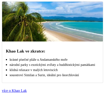
Khao Lak ve zkratce:
krásné písečné pláže u Andamanského moře
národní parky s exotickými zvířaty a buddhistickými památkami
klidná relaxace v malých letoviscích
souostroví Similan a Surin, ideální pro šnorchlování
více o Khao Lak