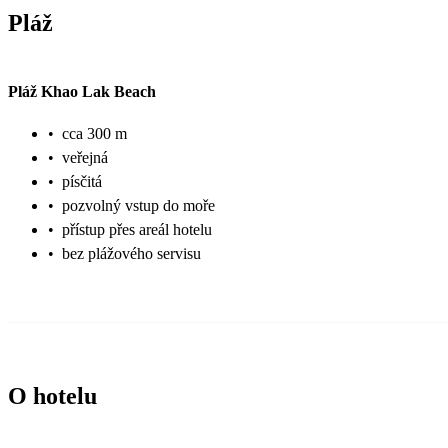
Pláž
Pláž Khao Lak Beach
•
cca 300 m
•
veřejná
•
písčitá
•
pozvolný vstup do moře
•
přístup přes areál hotelu
•
bez plážového servisu
O hotelu