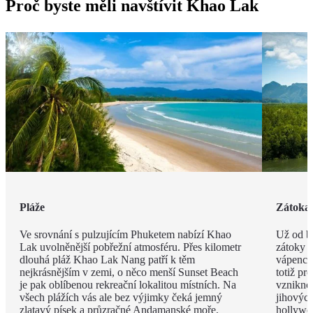
Proč byste měli navštívit Khao Lak
Pláže
Zátoka
Ve srovnání s pulzujícím Phuketem nabízí Khao
Už od br
Lak uvolněnější pobřežní atmosféru. Přes kilometr
zátoky P
dlouhá pláž Khao Lak Nang patří k těm
vápenco
nejkrásnějším v zemi, o něco menší Sunset Beach
totiž pr
je pak oblíbenou rekreační lokalitou místních. Na
vzniknou
všech plážích vás ale bez výjimky čeká jemný
jihových
zlatavý písek a průzračné Andamanské moře.
hollywo