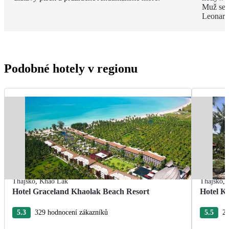
Muž se z
Leonard
Podobné hotely v regionu
Thajsko
,
Khao Lak
Thajsko
,
Hotel Graceland Khaolak Beach Resort
Hotel K
5.3
329 hodnocení zákazníků
5.5
25