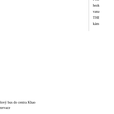
hezké, odliv 
vana, neosvěží
THB, tak opatr
kámoškou jen j
Khao Laku, zda
večeři na pláži, v zahradě, pro ostatní klienty za poplatek 1200 THB. U hotelu je vesnice, takže možnost nákupů, restaurac
mimo resort si
mňam! V plážo
využijte na pl
elový bus do centra Khao
zervace