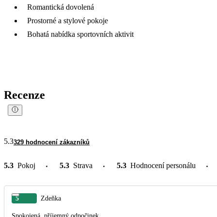
Romantická dovolená
Prostorné a stylové pokoje
Bohatá nabídka sportovních aktivit
Recenze
5.3
329 hodnocení zákazníků
5.3
Pokoj
5.3
Strava
5.3
Hodnocení personálu
5
Zdeňka
Spokojená, příjemný odpočinek.