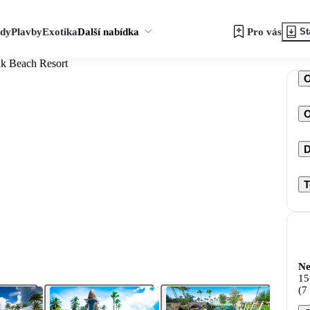
zdy
Plavby
Exotika
Další nabídka
Pro vás
St
ak Beach Resort
O
D
T
Ne
15
(7