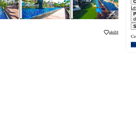
O
Le
P
d
S
uložit
Ce
Re