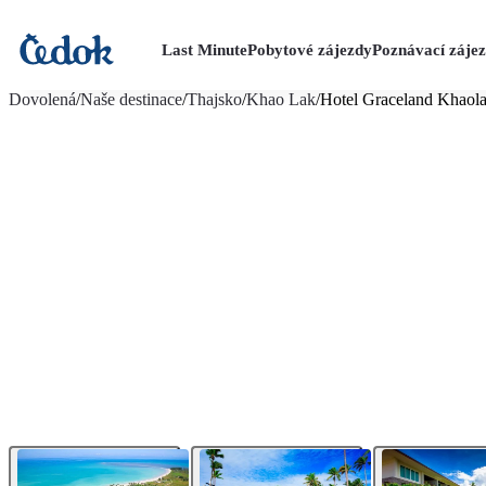
Last Minute
Pobytové zájezdy
Poznávací záje
více fotografií (20)
Dovolená
/
Naše destinace
/
Thajsko
/
Khao Lak
/
Hotel Graceland Khaol