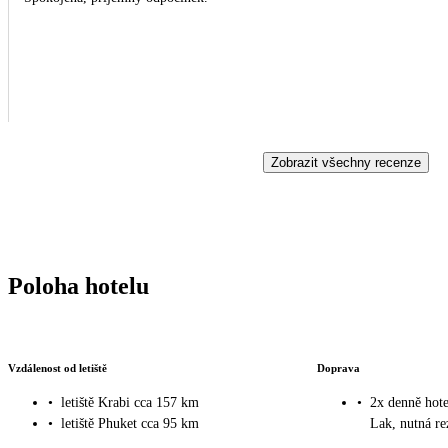
Zobrazit všechny recenze
Poloha hotelu
Vzdálenost od letiště
Doprava
•
letiště Krabi cca 157 km
•
2x denně hot
•
letiště Phuket cca 95 km
Lak, nutná re