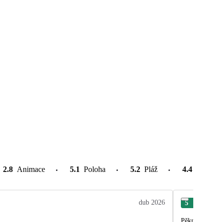
2.8
Animace
5.1
Poloha
5.2
Pláž
4.4
Atrakce
dub 2026
5
Sim
Pěkný hotel v 