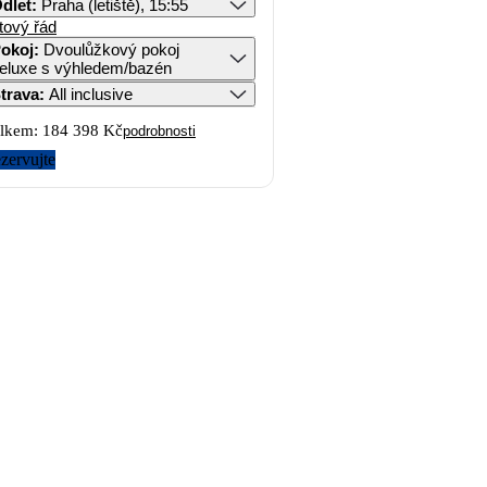
dlet
:
Praha (letiště), 15:55
tový řád
okoj
:
Dvoulůžkový pokoj
eluxe s výhledem/bazén
trava
:
All inclusive
lkem:
184 398 Kč
podrobnosti
zervujte