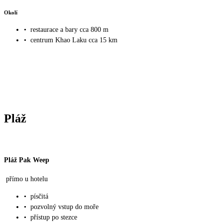
Okolí
•
restaurace a bary cca 800 m
•
centrum Khao Laku cca 15 km
Pláž
Pláž Pak Weep
přímo u hotelu
•
písčitá
•
pozvolný vstup do moře
•
přístup po stezce