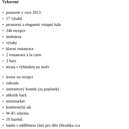
Vybavení
•
postaven v roce 2013
•
17 výtahů
•
prostorná a elegantní vstupní hala
•
24h recepce
•
směnárna
•
výtahy
•
hlavní restaurace
•
2 restaurace à la carte
•
3 bary
•
terasa s výhledem na moře
•
trezor na recepci
•
zahrada
•
internetový koutek (za poplatek)
•
několik barů
•
minimarket
•
konferenční sál
•
W-iFi zdarma
•
10 bazénů
•
bazén s oddělenou částí pro děti (hloubka cca