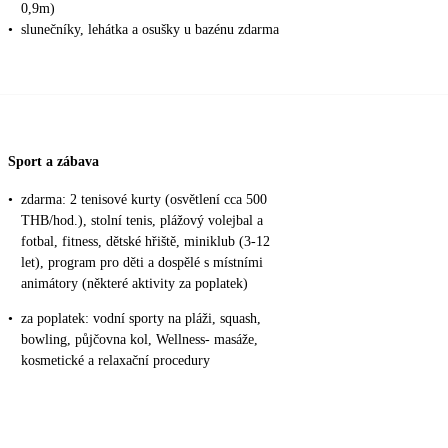
0,9m)
•
slunečníky, lehátka a osušky u bazénu zdarma
Sport a zábava
•
zdarma: 2 tenisové kurty (osvětlení cca 500
THB/hod.), stolní tenis, plážový volejbal a
fotbal, fitness, dětské hřiště, miniklub (3-12
let), program pro děti a dospělé s místními
animátory (některé aktivity za poplatek)
•
za poplatek: vodní sporty na pláži, squash,
bowling, půjčovna kol, Wellness- masáže,
kosmetické a relaxační procedury