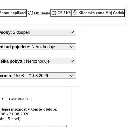
áhnout aplikaci
Oblíbené
CS / Kč
Klientská zóna Můj Čedok
Osoby
:
2 dospělí
dkud pojedete
:
Nerozhoduje
élka pobytu
:
Nerozhoduje
ermín
:
15.08 - 21.08.2026
LAST MINUTE
jlepší možnost v tomto období:
.08
-
21.08.2026
 dní, 5 nocí)