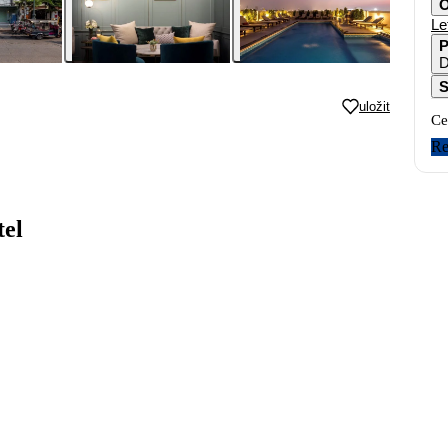
O
Le
P
S
uložit
Ce
Re
el