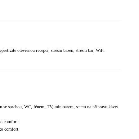
etržitě otevřenou recepci, střešní bazén, střešní bar, WiFi
ou se sprchou, WC, fénem, TV, minibarem, setem na přípravu kávy/
ko comfort.
ako comfort.