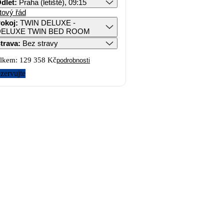
dlet
:
Praha (letiště), 09:15
tový řád
okoj
:
TWIN DELUXE -
DELUXE TWIN BED ROOM
trava
:
Bez stravy
lkem:
129 358 Kč
podrobnosti
zervujte