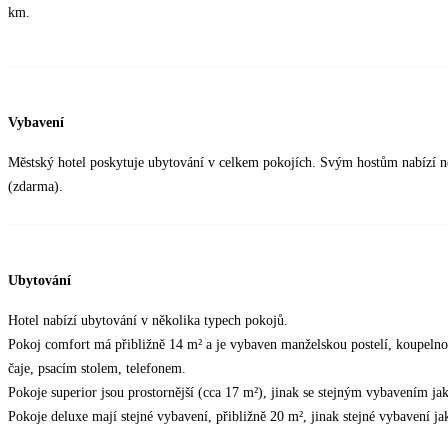
km.
Vybavení
Městský hotel poskytuje ubytování v celkem pokojích. Svým hostům nabízí nepř
(zdarma).
Ubytování
Hotel nabízí ubytování v několika typech pokojů.
Pokoj comfort má přibližně 14 m² a je vybaven manželskou postelí, koupeln
čaje, psacím stolem, telefonem.
Pokoje superior jsou prostornější (cca 17 m²), jinak se stejným vybavením ja
Pokoje deluxe mají stejné vybavení, přibližně 20 m², jinak stejné vybavení j