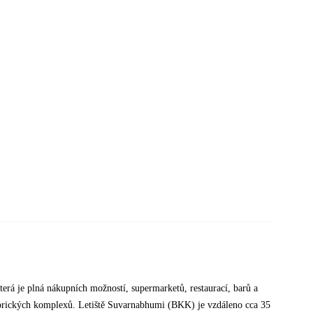
která je plná nákupních možností, supermarketů, restaurací, barů a
storických komplexů. Letiště Suvarnabhumi (BKK) je vzdáleno cca 35