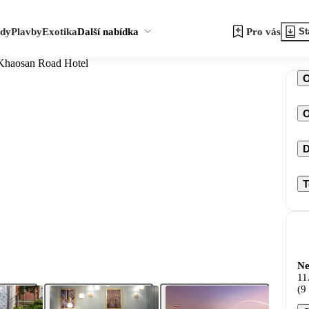
zdy
Plavby
Exotika
Další nabídka
Pro vás
St
Khaosan Road Hotel
O
D
T
Ne
11
(9