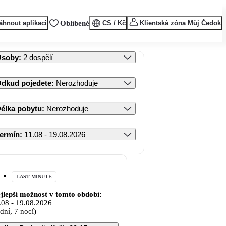
áhnout aplikaci
Oblíbené
CS / Kč
Klientská zóna Můj Čedok
Osoby
:
2 dospělí
dkud pojedete
:
Nerozhoduje
élka pobytu
:
Nerozhoduje
ermín
:
11.08 - 19.08.2026
LAST MINUTE
jlepší možnost v tomto období:
.08
-
19.08.2026
 dní, 7 nocí)