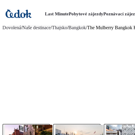
Last Minute
Pobytové zájezdy
Poznávací záje
více fotografií (13)
Dovolená
/
Naše destinace
/
Thajsko
/
Bangkok
/
The Mulberry Bangkok 