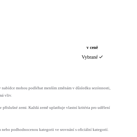
v ceně
Vybrané
h v nabídce mohou podléhat menším změnám v důsledku sezónnosti,
á vliv.
v příslušné zemi. Každá země uplatňuje vlastní kritéria pro udělení
ebo podhodnocenou kategorii ve srovnání s oficiální kategorií.