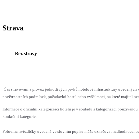
Strava
Bez stravy
Čas stravování a provoz jednotlivých prvků hotelové infrastruktury uvedenýc
povětrnostních podmínek, požadavků hostů nebo vyšší moci, na které majitel nem
Informace o oficiální kategorizaci hotelu je v souladu s kategorizací používanou 
konkrétní kategorie.
Polovina hvězdičky uvedená ve slovním popisu může označovat nadhodnocenou n