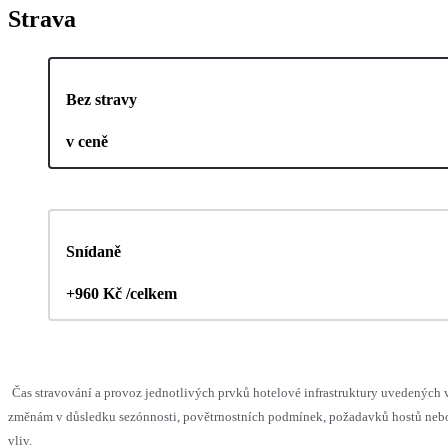
Strava
Bez stravy
v ceně
Snídaně
+960 Kč /celkem
Čas stravování a provoz jednotlivých prvků hotelové infrastruktury uvedenýc
změnám v důsledku sezónnosti, povětrnostních podmínek, požadavků hostů nebo 
vliv.