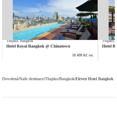
Thajsko
,
Bangkok
Thajsko
,
Hotel Royal Bangkok @ Chinatown
Hotel R
18 499 Kč
/os.
Dovolená
/
Naše destinace
/
Thajsko
/
Bangkok
/
Eleven Hotel Bangkok