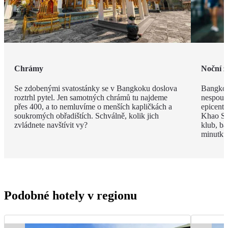
Chrámy
Noční ž
Se zdobenými svatostánky se v Bangkoku doslova
Bangkok
roztrhl pytel. Jen samotných chrámů tu najdeme
nespout
přes 400, a to nemluvíme o menších kapličkách a
epicent
soukromých obřadištích. Schválně, kolik jich
Khao Sa
zvládnete navštívit vy?
klub, ba
minutku 
Podobné hotely v regionu