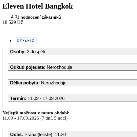
Eleven Hotel Bangkok
4.0
3 hodnocení zákazníků
18 529 Kč
Osoby
:
2 dospělí
Odkud pojedete
:
Nerozhoduje
Délka pobytu
:
Nerozhoduje
Termín
:
11.09 - 17.09.2026
Září 2026
Nejlepší možnost v tomto období:
11.09
-
17.09.2026
(7 dní, 5 nocí)
PO
ÚT
ST
ČT
PÁ
Odlet
:
Praha (letiště), 11:20