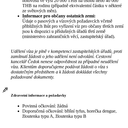
hotovosti ve výši 20 000 THB na osobu nebo 40 000
THB na rodinu (případně ekvivalentní částku v některé
ze světových měn).
Informace pro občany ostatních zemí:
Údaje o pasových a vízových požadavcích včetně
přibližných lhůt pro vyřízení víz pro občany třetích zemí
jsou k dispozici u příslušných úřadů třetí země
(ministerstvo zahraničních věcí, zastupitelský úřad).
Udělení víza je plně v kompetenci zastupitelských úřadů, proti
zamítnutí žádosti o jeho udělení není odvolání. Cestovní
kancelář Čedok nenese odpovědnost za případné neudělení
víza. Klientům doporučujeme podávat žádosti o víza s
dostatečným předstihem a k žádosti dokládat všechny
požadované dokumenty.
Zdravotní informace a požadavky
Povinná očkování: žádná
Doporučená očkování: břišní tyfus, horečka dengue,
žloutenka typu A, žloutenka typu B