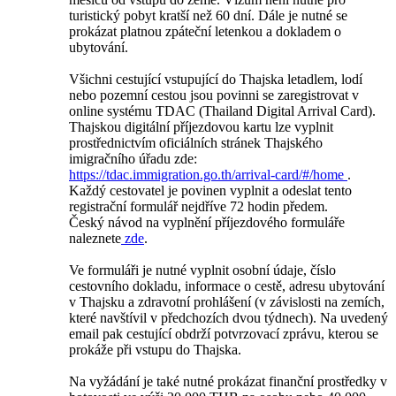
turistický pobyt kratší než 60 dní. Dále je nutné se
prokázat platnou zpáteční letenkou a dokladem o
ubytování.
Všichni cestující vstupující do Thajska letadlem, lodí
nebo pozemní cestou jsou povinni se zaregistrovat v
online systému TDAC (Thailand Digital Arrival Card).
Thajskou digitální příjezdovou kartu lze vyplnit
prostřednictvím oficiálních stránek Thajského
imigračního úřadu zde:
https://tdac.immigration.go.th/arrival-card/#/home
.
Každý cestovatel je povinen vyplnit a odeslat tento
registrační formulář nejdříve 72 hodin předem.
Český návod na vyplnění příjezdového formuláře
naleznete
zde
.
Ve formuláři je nutné vyplnit osobní údaje, číslo
cestovního dokladu, informace o cestě, adresu ubytování
v Thajsku a zdravotní prohlášení (v závislosti na zemích,
které navštívil v předchozích dvou týdnech). Na uvedený
email pak cestující obdrží potvrzovací zprávu, kterou se
prokáže při vstupu do Thajska.
Na vyžádání je také nutné prokázat finanční prostředky v