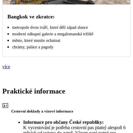
Bangkok ve zkratce:
metropole dvou tváří, které dělí západ slunce
moderní nákupní galerie a megalomanská tržiště
město, které musíte ochutnat
chrámy, paláce a pagody
více
Praktické informace
Cestovní doklady a vízové informace
Informace pro občany České republiky:
K vycestování je potřeba cestovní pas platný alespoň 6
měsíců od vstupu do země. Vízum není nutné pro