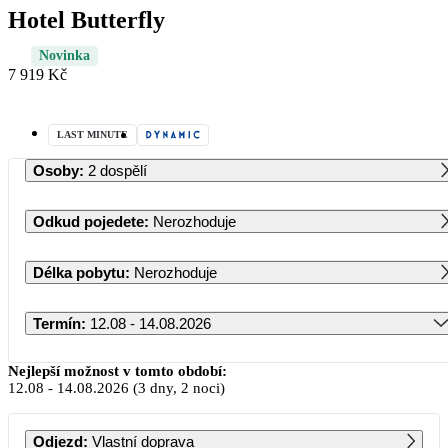
Hotel Butterfly
Novinka
7 919 Kč
LAST MINUTE
Osoby
:
2 dospělí
Odkud pojedete
:
Nerozhoduje
Délka pobytu
:
Nerozhoduje
Termín
:
12.08 - 14.08.2026
Srpen 2026
Nejlepší možnost v tomto období:
12.08
-
14.08.2026
(3 dny, 2 noci)
PO
ÚT
ST
ČT
PÁ
SO
NE
Odjezd
:
Vlastní doprava