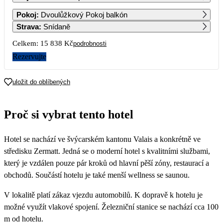
1
2
Pokoj
:
Dvoulůžkový Pokoj balkón
Strava
:
Snídaně
3
4
5
6
7
8
9
Celkem:
15 838 Kč
podrobnosti
Rezervujte
10
11
12
13
14
15
16
7 919
7 919
7 919
7 919
7 919
uložit do oblíbených
17
18
19
20
21
22
23
7 919
7 919
7 919
7 919
7 919
7 919
7 919
Proč si vybrat tento hotel
24
25
26
27
28
29
30
7 919
7 919
7 919
7 919
7 919
7 919
7 919
Hotel se nachází ve švýcarském kantonu Valais a konkrétně ve
31
7 919
středisku Zermatt. Jedná se o moderní hotel s kvalitními službami,
který je vzdálen pouze pár kroků od hlavní pěší zóny, restaurací a
obchodů. Součástí hotelu je také menší wellness se saunou.
V lokalitě platí zákaz vjezdu automobilů. K dopravě k hotelu je
možné využít vlakové spojení. Železniční stanice se nachází cca 100
m od hotelu.