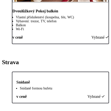
Dvoulůžkový Pokoj balkón
Vlastní příslušenství (koupelna, fén, WC)
Vybavení: trezor, TV, telefon
Balkon
Wi-Fi
v ceně
Vybrané
Strava
Snídaně
Snídaně formou bufetu
v ceně
Vybrané