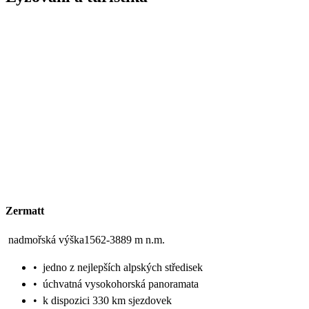
Zermatt
nadmořská výška1562-3889 m n.m.
•
jedno z nejlepších alpských středisek
•
úchvatná vysokohorská panoramata
•
k dispozici 330 km sjezdovek