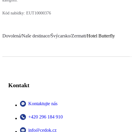
kategorií.
Kód nabídky:
EUT10000376
Dovolená
/
Naše destinace
/
Švýcarsko
/
Zermatt
/
Hotel Butterfly
Kontakt
Kontaktujte nás
+420 296 184 910
info@cedok.cz