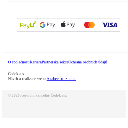
O společnosti
Kariéra
Partnerská sekce
Ochrana osobních údajů
Čedok a.s
Návrh a realizace webu
Axabee sp. z. o.o.
© 2026, cestovní kancelář Čedok a.s.