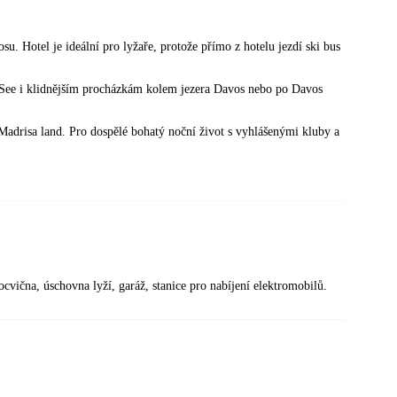
u. Hotel je ideální pro lyžaře, protože přímo z hotelu jezdí ski bus
 See i klidnějším procházkám kolem jezera Davos nebo po Davos
Madrisa land. Pro dospělé bohatý noční život s vyhlášenými kluby a
ocvična, úschovna lyží, garáž, stanice pro nabíjení elektromobilů.