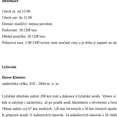
Informace
Check in: od 15:00
Check out: do 11:00
Domácí mazlíčci: nejsou povoleni
Parkování: 18 CHF/noc
Dětská postýlka: 20 CHF/noc
Pobytová taxa: 5,90 CHF/os/noc není součástí ceny a je třeba ji zaplatit na mí
Lyžování
Davos Klosters
nadmořská výška: 810 - 2844 m. n. m.
Lyžařské středisko nabízí 200 km tratí a dokonce 4 lyžařské areály. Vybere s
kde si zalyžují i začátečníci, až po prudší areál Jakobshorn s červenými a čer
Oblast nabízí cca 67 km modrých, 120 km červených a 50 km černých sjezdo
K přepravě slouží 11 kabinových lanovek, 14 sedačkových lanovek a 20 vlek