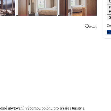
O
P
P
S
Ce
uložit
Re
dlné ubytování, výbornou polohu pro lyžaře i turisty a