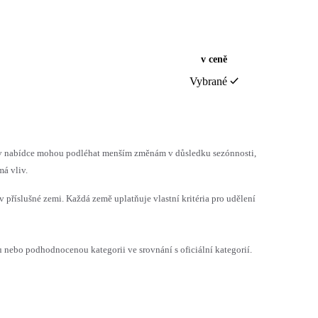
v ceně
Vybrané
h v nabídce mohou podléhat menším změnám v důsledku sezónnosti,
á vliv.
v příslušné zemi. Každá země uplatňuje vlastní kritéria pro udělení
ebo podhodnocenou kategorii ve srovnání s oficiální kategorií.