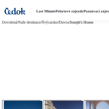
Last Minute
Pobytové zájezdy
Poznávací záje
více fotografií (6)
Dovolená
/
Naše destinace
/
Švýcarsko
/
Davos
/
Joseph's House