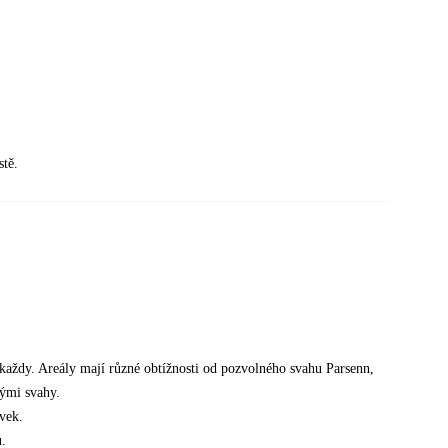
stě.
i každy. Areály mají různé obtížnosti od pozvolného svahu Parsenn,
nými svahy.
vek.
ů.