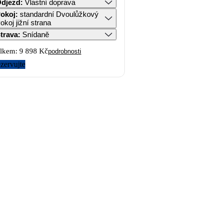
djezd
:
Vlastní doprava
okoj
:
standardní Dvoulůžkový
okoj jižní strana
trava
:
Snídaně
lkem:
9 898 Kč
podrobnosti
zervujte