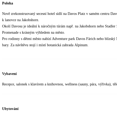
Poloha
Nově zrekonstruovaný secesní hotel sídlí na Davos Platz v samém centru Davos
k lanovce na Jakobshorn.
Okolí Davosu je ideální k náročným túrám např. na Jakobshorn nebo Stadler
Promenade s krásným výhledem na město.
Pro rodinny s dětmi město nabízí Adventure park Davos Färich nebo blízský 
bary. Za návštěvu stojí i místí botanická zahrada Alpinum.
Vybavení
Recepce, salonek s klavírem a knihovnou, wellness (sauny, pára, výřivka), těl
Ubytování