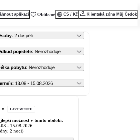
áhnout aplikaci
Oblíbené
CS / Kč
Klientská zóna Můj Čedok
Osoby
:
2 dospělí
dkud pojedete
:
Nerozhoduje
élka pobytu
:
Nerozhoduje
ermín
:
13.08 - 15.08.2026
LAST MINUTE
jlepší možnost v tomto období:
.08
-
15.08.2026
 dny, 2 noci)