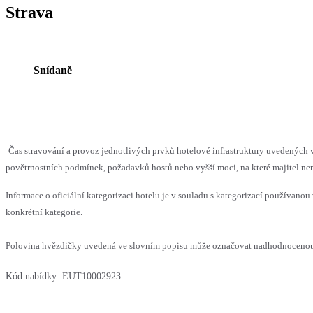
Strava
Snídaně
Čas stravování a provoz jednotlivých prvků hotelové infrastruktury uvedenýc
povětrnostních podmínek, požadavků hostů nebo vyšší moci, na které majitel nem
Informace o oficiální kategorizaci hotelu je v souladu s kategorizací používanou 
konkrétní kategorie.
Polovina hvězdičky uvedená ve slovním popisu může označovat nadhodnocenou n
Kód nabídky:
EUT10002923