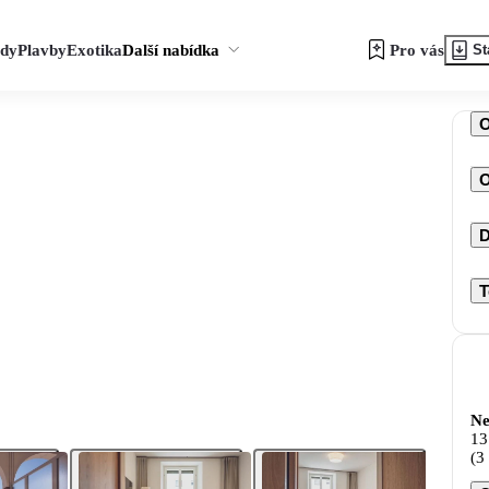
zdy
Plavby
Exotika
Další nabídka
Pro vás
St
O
D
T
Ne
13
(3