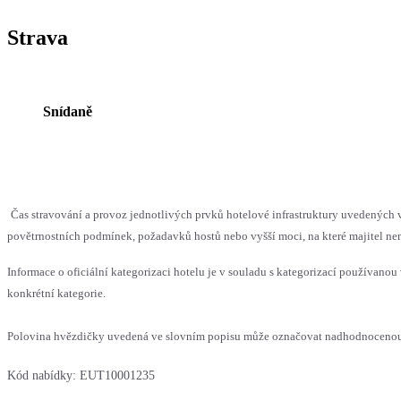
Strava
Snídaně
Čas stravování a provoz jednotlivých prvků hotelové infrastruktury uvedenýc
povětrnostních podmínek, požadavků hostů nebo vyšší moci, na které majitel nem
Informace o oficiální kategorizaci hotelu je v souladu s kategorizací používanou 
konkrétní kategorie.
Polovina hvězdičky uvedená ve slovním popisu může označovat nadhodnocenou n
Kód nabídky:
EUT10001235