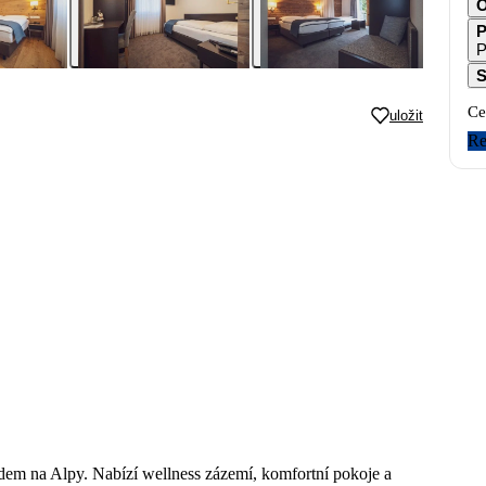
O
P
P
S
Ce
uložit
Re
dem na Alpy. Nabízí wellness zázemí, komfortní pokoje a