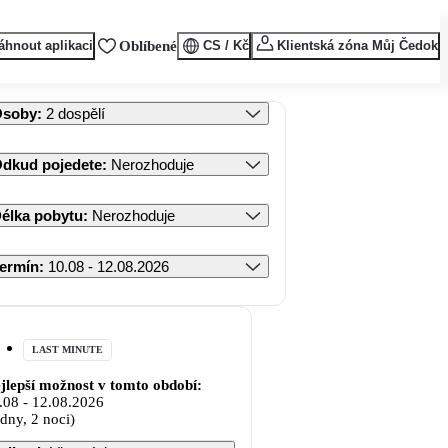
áhnout aplikaci
Oblíbené
CS / Kč
Klientská zóna Můj Čedok
Osoby
:
2 dospělí
dkud pojedete
:
Nerozhoduje
élka pobytu
:
Nerozhoduje
ermín
:
10.08 - 12.08.2026
LAST MINUTE
jlepší možnost v tomto období:
.08
-
12.08.2026
 dny, 2 noci)