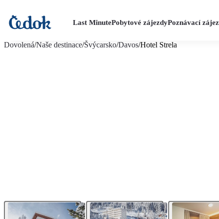
Last Minute
Pobytové zájezdy
Poznávací záje
více fotografií (21)
Dovolená
/
Naše destinace
/
Švýcarsko
/
Davos
/
Hotel Strela