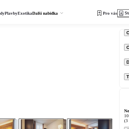
zdy
Plavby
Exotika
Další nabídka
Pro vás
St
O
D
T
Ne
10
(3