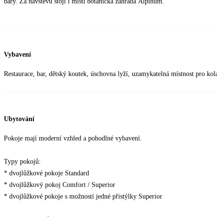
bary. Za návštěvu stojí i místí botanická zahrada Alpinum.
Vybavení
Restaurace, bar, dětský koutek, úschovna lyží, uzamykatelná místnost pro kol
Ubytování
Pokoje mají moderní vzhled a pohodlné vybavení.
Typy pokojů:
* dvojlůžkové pokoje Standard
* dvojlůžkový pokoj Comfort / Superior
* dvojlůžkové pokoje s možností jedné přistýlky Superior