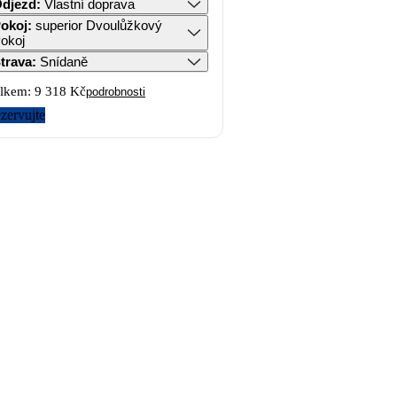
djezd
:
Vlastní doprava
okoj
:
superior Dvoulůžkový
okoj
trava
:
Snídaně
lkem:
9 318 Kč
podrobnosti
zervujte