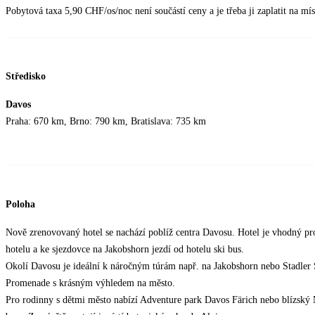
Pobytová taxa 5,90 CHF/os/noc není součástí ceny a je třeba ji zaplatit na mís
Středisko
Davos
Praha: 670 km, Brno: 790 km, Bratislava: 735 km
Poloha
Nově zrenovovaný hotel se nachází poblíž centra Davosu. Hotel je vhodný pr
hotelu a ke sjezdovce na Jakobshorn jezdí od hotelu ski bus.
Okolí Davosu je ideální k náročným túrám např. na Jakobshorn nebo Stadler
Promenade s krásným výhledem na město.
Pro rodinny s dětmi město nabízí Adventure park Davos Färich nebo blízský 