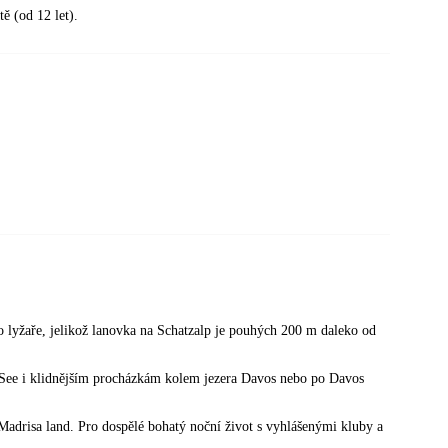
tě (od 12 let).
o lyžaře, jelikož lanovka na Schatzalp je pouhých 200 m daleko od
 See i klidnějším procházkám kolem jezera Davos nebo po Davos
Madrisa land. Pro dospělé bohatý noční život s vyhlášenými kluby a