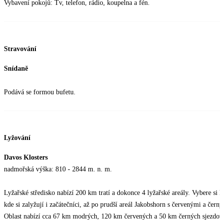
Vybavení pokojů: Tv, telefon, rádio, koupelna a fén.
Stravování
Snídaně
Podává se formou bufetu.
Lyžování
Davos Klosters
nadmořská výška: 810 - 2844 m. n. m.
Lyžařské středisko nabízí 200 km tratí a dokonce 4 lyžařské areály. Vybere s
kde si zalyžují i začátečníci, až po prudší areál Jakobshorn s červenými a čer
Oblast nabízí cca 67 km modrých, 120 km červených a 50 km černých sjezdo