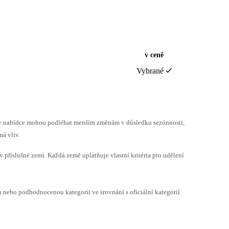
v ceně
Vybrané
h v nabídce mohou podléhat menším změnám v důsledku sezónnosti,
á vliv.
v příslušné zemi. Každá země uplatňuje vlastní kritéria pro udělení
ebo podhodnocenou kategorii ve srovnání s oficiální kategorií.