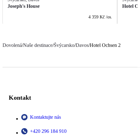
Joseph's House
Hotel O
4 359 Kč
/os.
Dovolená
/
Naše destinace
/
Švýcarsko
/
Davos
/
Hotel Ochsen 2
Kontakt
Kontaktujte nás
+420 296 184 910