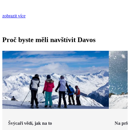
zobrazit více
Proč byste měli navštívit Davos
Švýcaři vědí, jak na to
Na prk