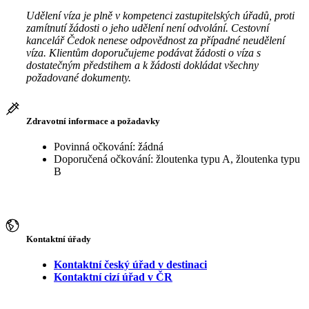
Udělení víza je plně v kompetenci zastupitelských úřadů, proti
zamítnutí žádosti o jeho udělení není odvolání. Cestovní
kancelář Čedok nenese odpovědnost za případné neudělení
víza. Klientům doporučujeme podávat žádosti o víza s
dostatečným předstihem a k žádosti dokládat všechny
požadované dokumenty.
Zdravotní informace a požadavky
Povinná očkování: žádná
Doporučená očkování: žloutenka typu A, žloutenka typu
B
Kontaktní úřady
Kontaktní český úřad v destinaci
Kontaktní cizí úřad v ČR