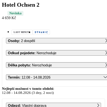
Hotel Ochsen 2
Novinka
4 659 Kč
LAST MINUTE
Osoby
:
2 dospělí
Odkud pojedete
:
Nerozhoduje
Délka pobytu
:
Nerozhoduje
Termín
:
12.08 - 14.08.2026
Srpen 2026
Nejlepší možnost v tomto období:
12.08
-
14.08.2026
(3 dny, 2 noci)
PO
ÚT
ST
ČT
PÁ
SO
NE
Odjezd
:
Vlastní doprava