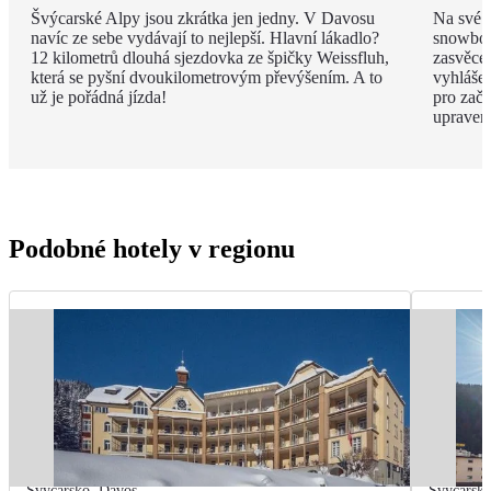
Švýcarské Alpy jsou zkrátka jen jedny. V Davosu
Na své s
navíc ze sebe vydávají to nejlepší. Hlavní lákadlo?
snowboar
12 kilometrů dlouhá sjezdovka ze špičky Weissfluh,
zasvěcen
která se pyšní dvoukilometrovým převýšením. A to
vyhláše
už je pořádná jízda!
pro začá
upraven
Podobné hotely v regionu
Švýcarsko
,
Davos
Švýcarsk