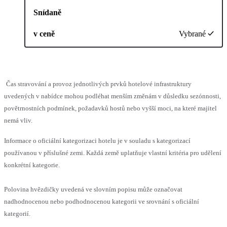
Snídaně
v ceně
Vybrané
Čas stravování a provoz jednotlivých prvků hotelové infrastruktury
uvedených v nabídce mohou podléhat menším změnám v důsledku sezónnosti,
povětrnostních podmínek, požadavků hostů nebo vyšší moci, na které majitel
nemá vliv.
Informace o oficiální kategorizaci hotelu je v souladu s kategorizací
používanou v příslušné zemi. Každá země uplatňuje vlastní kritéria pro udělení
konkrétní kategorie.
Polovina hvězdičky uvedená ve slovním popisu může označovat
nadhodnocenou nebo podhodnocenou kategorii ve srovnání s oficiální
kategorií.