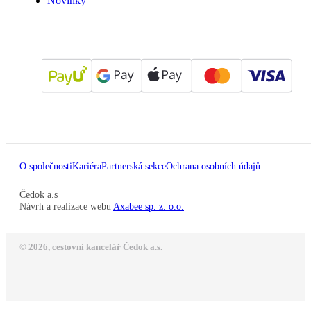
Novinky
O společnosti
Kariéra
Partnerská sekce
Ochrana osobních údajů
Čedok a.s
Návrh a realizace webu
Axabee sp. z. o.o.
© 2026, cestovní kancelář Čedok a.s.