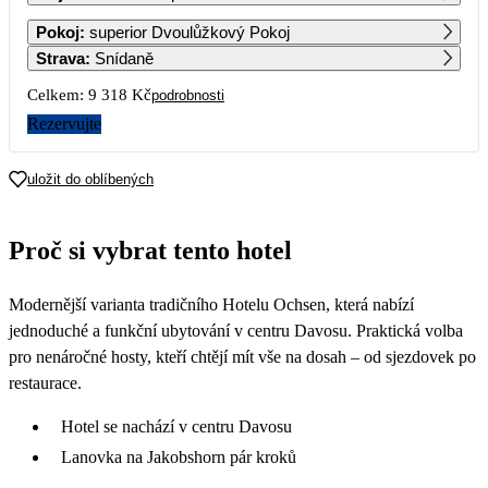
1
2
Pokoj
:
superior Dvoulůžkový Pokoj
Strava
:
Snídaně
3
4
5
6
7
8
9
Celkem:
9 318 Kč
podrobnosti
Rezervujte
10
11
12
13
14
15
16
4 659
4 659
4 659
4 659
4 659
uložit do oblíbených
17
18
19
20
21
22
23
4 659
4 659
4 659
4 659
4 659
4 659
4 659
Proč si vybrat tento hotel
24
25
26
27
28
29
30
4 659
4 659
4 659
4 659
4 659
4 659
4 659
Modernější varianta tradičního Hotelu Ochsen, která nabízí
31
4 659
jednoduché a funkční ubytování v centru Davosu. Praktická volba
pro nenáročné hosty, kteří chtějí mít vše na dosah – od sjezdovek po
restaurace.
Hotel se nachází v centru Davosu
Lanovka na Jakobshorn pár kroků