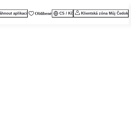
áhnout aplikaci
Oblíbené
CS / Kč
Klientská zóna Můj Čedok