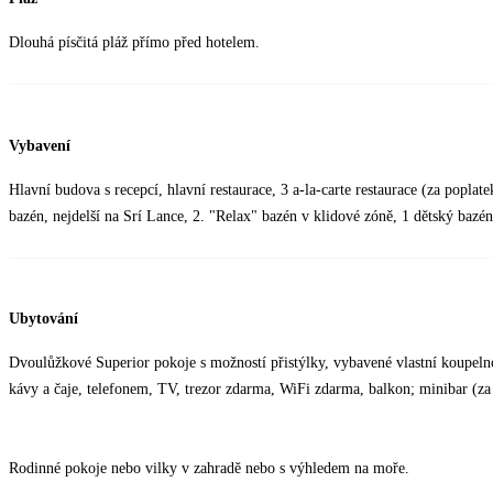
Dlouhá písčitá pláž přímo před hotelem.
Vybavení
Hlavní budova s recepcí, hlavní restaurace, 3 a-la-carte restaurace (za poplat
bazén, nejdelší na Srí Lance, 2. "Relax" bazén v klidové zóně, 1 dětský bazé
Ubytování
Dvoulůžkové Superior pokoje s možností přistýlky, vybavené vlastní koupelno
kávy a čaje, telefonem, TV, trezor zdarma, WiFi zdarma, balkon; minibar (za
Rodinné pokoje nebo vilky v zahradě nebo s výhledem na moře.