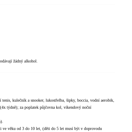
odávají žádný alkohol.
 tenis, kulečník a snooker, lukostřelba, šipky, boccia, vodní aerobik,
a (4x týdně); za poplatek půjčovna kol, víkendový noční
).
e věku od 3 do 10 let, (děti do 5 let musí být v doprovodu