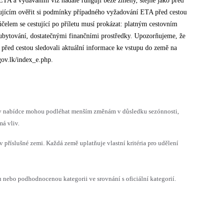
s ETA a vydáváním víz nadále fungují beze změny, stejně jako před
stujícím ověřit si podmínky případného vyžadování ETA před cestou
účelem se cestující po příletu musí prokázat: platným cestovním
 ubytování, dostatečnými finančními prostředky. Upozorňujeme, že
před cestou sledovali aktuální informace ke vstupu do země na
gov.lk/index_e.php.
h v nabídce mohou podléhat menším změnám v důsledku sezónnosti,
á vliv.
v příslušné zemi. Každá země uplatňuje vlastní kritéria pro udělení
ebo podhodnocenou kategorii ve srovnání s oficiální kategorií.