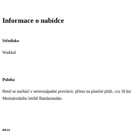
Informace o nabídce
Středisko
Waikkal
Poloha
Hotel se nachází v severozápadní provincii, přímo na písečné pláži, cca 1
Mezinárodního letiště Bandaranaike.
Pláž