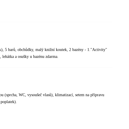
ek), 5 barů, obchůdky, malý knižní koutek, 2 bazény - 1."Activity"
n, lehátka a osušky u bazénu zdarma.
u (sprcha, WC, vysoušeč vlasů), klimatizací, setem na přípravu
 poplatek).