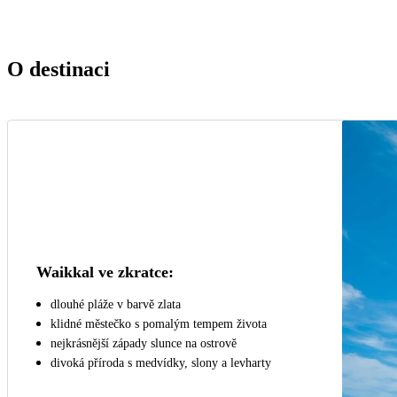
O destinaci
Waikkal ve zkratce:
dlouhé pláže v barvě zlata
klidné městečko s pomalým tempem života
nejkrásnější západy slunce na ostrově
divoká příroda s medvídky, slony a levharty