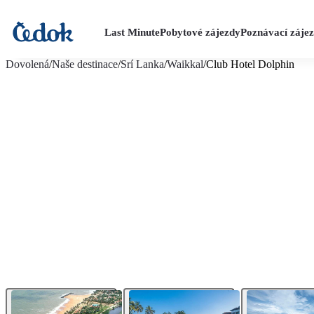
Last Minute
Pobytové zájezdy
Poznávací záje
více fotografií (19)
Dovolená
/
Naše destinace
/
Srí Lanka
/
Waikkal
/
Club Hotel Dolphin