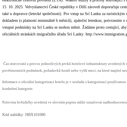
elektronické cestovní povolení (ETA). Veškeré služby a procesy související 
15. 10. 2025. Velvyslanectví České republiky v Dillí zároveň doporučuje ce
také u dopravce (letecké společnosti). Pro vstup na Srí Lanku za turistickým 
dokladem (s platností minimálně 6 měsíců), zpáteční letenkou, potvrzením o
vstupní podmínky na Srí Lanku se mohou měnit. Žádáme proto cestující, aby 
oficiálních stránkách imigračního úřadu Srí Lanky: http://www.immigration.
Čas stravování a provoz jednotlivých prvků hotelové infrastruktury uvedenýc
povětrnostních podmínek, požadavků hostů nebo vyšší moci, na které majitel nem
Informace o oficiální kategorizaci hotelu je v souladu s kategorizací používanou 
konkrétní kategorie.
Polovina hvězdičky uvedená ve slovním popisu může označovat nadhodnocenou n
Kód nabídky:
HBX101080