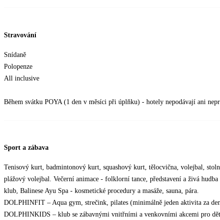
Stravování
Snídaně
Polopenze
All inclusive
Během svátku POYA (1 den v měsíci při úplňku) - hotely nepodávají ani nepr
Sport a zábava
Tenisový kurt, badmintonový kurt, squashový kurt, tělocvična, volejbal, stolní
plážový volejbal. Večerní animace - folklorní tance, představení a živá hudb
klub, Balinese Ayu Spa - kosmetické procedury a masáže, sauna, pára.
DOLPHINFIT – Aqua gym, strečink, pilates (minimálně jeden aktivita za den
DOLPHINKIDS – klub se zábavnými vnitřními a venkovními akcemi pro děti v