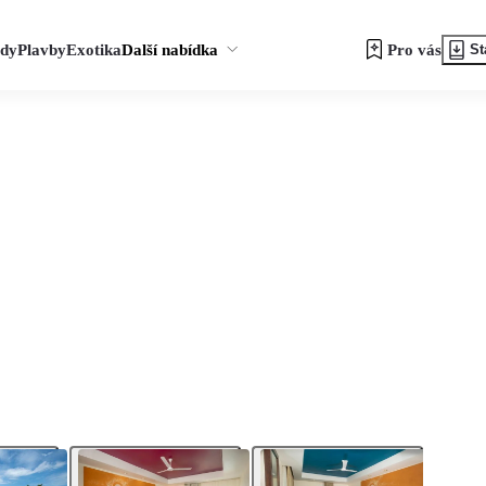
zdy
Plavby
Exotika
Další nabídka
Pro vás
St