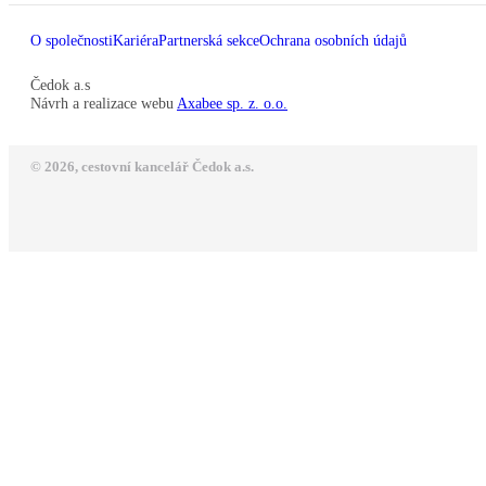
O společnosti
Kariéra
Partnerská sekce
Ochrana osobních údajů
Čedok a.s
Návrh a realizace webu
Axabee sp. z. o.o.
© 2026, cestovní kancelář Čedok a.s.