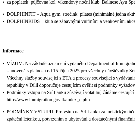
•
za poplatek: půjčovna kol, víkendový noční klub, Balinese Ayu Spa
•
DOLPHINFIT – Aqua gym, strečink, pilates (minimálně jedna aktiv
•
DOLPHINKIDS – klub se zábavnými vnitřními a venkovními akcemi p
Informace
•
VÍZUM: Na základě oznámení vydaného Department of Immigration a
stanovená s platností od 15. října 2025 pro všechny návštěvníky Sr
Všechny služby související s ETA a procesy související s vydáván
republiky v Dillí doporučuje cestujícím ověřit si podmínky vyžadov
•
Podmínky vstupu na Srí Lanku zůstávají volatilní, žádáme cestující
http://www.immigration.gov.lk/index_e.php.
•
PODMÍNKY VSTUPU: Pro vstup na Srí Lanku za turistickým účelem s
zpáteční letenkou, potvrzením o ubytování a dostatečnými finanční