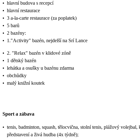
•
hlavní budova s recepcí
•
hlavní restaurace
•
3 a-la-carte restaurace (za poplatek)
•
5 barů
•
2 bazény:
•
1."Activity" bazén, nejdelší na Srí Lance
•
2. "Relax" bazén v klidové zóně
•
1 dětský bazén
•
lehátka a osušky u bazénu zdarma
•
obchůdky
•
malý knižní koutek
Sport a zábava
•
tenis, badminton, squash, tělocvična, stolní tenis, plážový volejbal, 
představení a živá hudba (4x týdně);