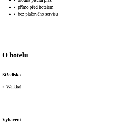
•
dlouhá písčitá pláž
•
přímo před hotelem
•
bez plážového servisu
O hotelu
Středisko
•
Waikkal
Vybavení