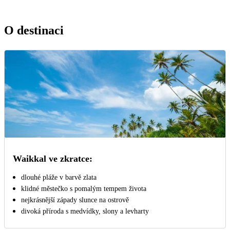
O destinaci
Waikkal ve zkratce:
dlouhé pláže v barvě zlata
klidné městečko s pomalým tempem života
nejkrásnější západy slunce na ostrově
divoká příroda s medvídky, slony a levharty