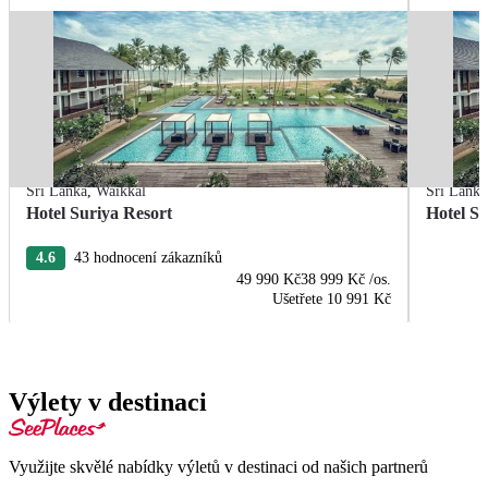
Srí Lanka
,
Waikkal
Srí Lanka
Hotel Suriya Resort
Hotel Su
4.6
43 hodnocení zákazníků
49 990 Kč
38 999 Kč
/os.
Ušetřete
10 991 Kč
Výlety v destinaci
Využijte skvělé nabídky výletů v destinaci od našich partnerů