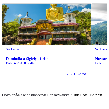
Srí Lanka
Srí Lanka
Dambulla a Sigiriya 1 den
Nuwara 
Doba trvání
:
8 hodin
Doba trvá
2 361 Kč
/os.
Dovolená
/
Naše destinace
/
Srí Lanka
/
Waikkal
/
Club Hotel Dolphin