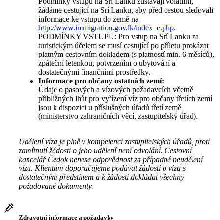
Podmínky vstupu na Srí Lanku zůstávají volatilní,
žádáme cestující na Srí Lanku, aby před cestou sledovali
informace ke vstupu do země na
http://www.immigration.gov.lk/index_e.php
.
PODMÍNKY VSTUPU: Pro vstup na Srí Lanku za
turistickým účelem se musí cestující po příletu prokázat
platným cestovním dokladem (s platností min. 6 měsíců),
zpáteční letenkou, potvrzením o ubytování a
dostatečnými finančními prostředky.
Informace pro občany ostatních zemí:
Údaje o pasových a vízových požadavcích včetně
přibližných lhůt pro vyřízení víz pro občany třetích zemí
jsou k dispozici u příslušných úřadů třetí země
(ministerstvo zahraničních věcí, zastupitelský úřad).
Udělení víza je plně v kompetenci zastupitelských úřadů, proti
zamítnutí žádosti o jeho udělení není odvolání. Cestovní
kancelář Čedok nenese odpovědnost za případné neudělení
víza. Klientům doporučujeme podávat žádosti o víza s
dostatečným předstihem a k žádosti dokládat všechny
požadované dokumenty.
Zdravotní informace a požadavky