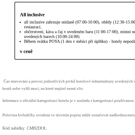
All inclusive
all inclusive zahrnuje snídaně (07:00-10:00), obědy (12:30-15:0
restauraci;
občerstvení, káva a čaj v uvedeném baru (11:00-17:00); místní n
uvedených barech (10:00-24:00)
Během svátku POYA (1 den v měsíci při úplňku) - hotely nepodáv
v ceně
Čas stravování a provoz jednotlivých prvků hotelové infrastruktury uvedený
hostů nebo vyšší moci, na které majitel nemá vliv.
Informace o oficiální kategorizaci hotelu je v souladu s kategorizací používanou 
Polovina hvězdičky uvedená ve slovním popisu může označovat nadhodnocenou n
Kód nabídky:
CMB2DOL