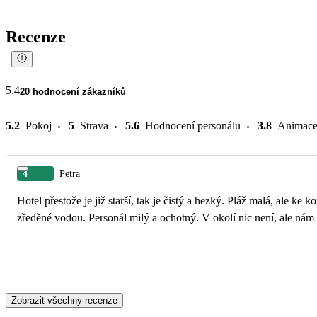
Recenze
5.4
20 hodnocení zákazníků
5.2
Pokoj
5
Strava
5.6
Hodnocení personálu
3.8
Animac
4
Petra
Hotel přestože je již starší, tak je čistý a hezký. Pláž malá, ale ke
zředěné vodou. Personál milý a ochotný. V okolí nic není, ale nám 
Zobrazit všechny recenze