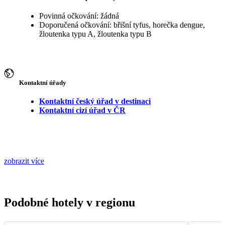
Povinná očkování: žádná
Doporučená očkování: břišní tyfus, horečka dengue,
žloutenka typu A, žloutenka typu B
Kontaktní úřady
Kontaktní český úřad v destinaci
Kontaktní cizí úřad v ČR
zobrazit více
Podobné hotely v regionu