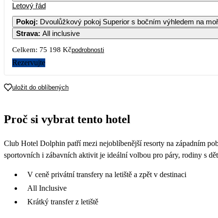
Letový řád
1
Pokoj
:
Dvoulůžkový pokoj Superior s bočním výhledem na mo
Strava
:
All inclusive
8
Celkem:
75 198 Kč
podrobnosti
15
Rezervujte
22
uložit do oblíbených
29
Proč si vybrat tento hotel
Club Hotel Dolphin patří mezi nejoblíbenější resorty na západním pobř
sportovních i zábavních aktivit je ideální volbou pro páry, rodiny s dět
V ceně privátní transfery na letiště a zpět v destinaci
All Inclusive
Krátký transfer z letiště