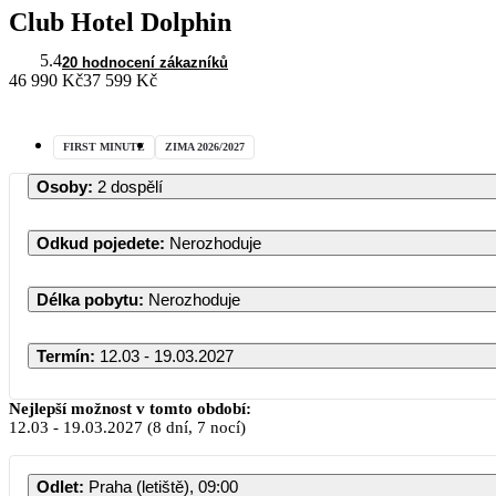
Club Hotel Dolphin
5.4
20 hodnocení zákazníků
46 990 Kč
37 599 Kč
FIRST MINUTE
ZIMA 2026/2027
Osoby
:
2 dospělí
Odkud pojedete
:
Nerozhoduje
Délka pobytu
:
Nerozhoduje
Termín
:
12.03 - 19.03.2027
Nejlepší možnost v tomto období:
12.03
-
19.03.2027
(8 dní, 7 nocí)
PO
Odlet
:
Praha (letiště), 09:00