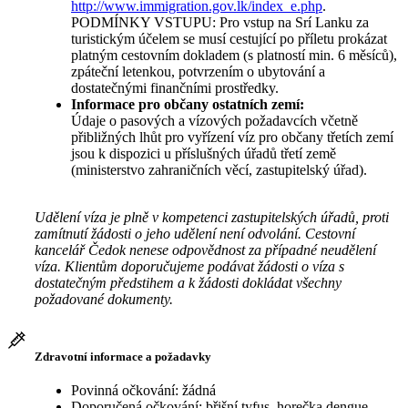
http://www.immigration.gov.lk/index_e.php
.
PODMÍNKY VSTUPU: Pro vstup na Srí Lanku za
turistickým účelem se musí cestující po příletu prokázat
platným cestovním dokladem (s platností min. 6 měsíců),
zpáteční letenkou, potvrzením o ubytování a
dostatečnými finančními prostředky.
Informace pro občany ostatních zemí:
Údaje o pasových a vízových požadavcích včetně
přibližných lhůt pro vyřízení víz pro občany třetích zemí
jsou k dispozici u příslušných úřadů třetí země
(ministerstvo zahraničních věcí, zastupitelský úřad).
Udělení víza je plně v kompetenci zastupitelských úřadů, proti
zamítnutí žádosti o jeho udělení není odvolání. Cestovní
kancelář Čedok nenese odpovědnost za případné neudělení
víza. Klientům doporučujeme podávat žádosti o víza s
dostatečným předstihem a k žádosti dokládat všechny
požadované dokumenty.
Zdravotní informace a požadavky
Povinná očkování: žádná
Doporučená očkování: břišní tyfus, horečka dengue,