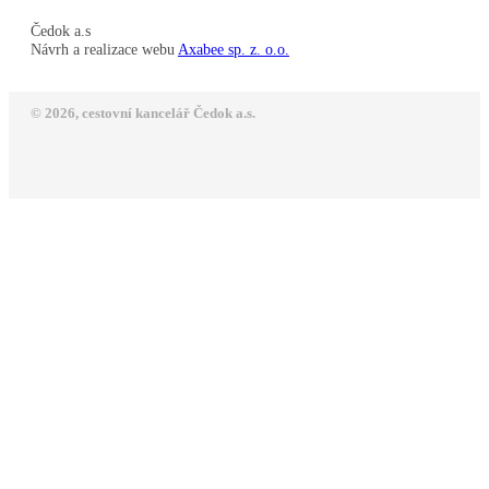
Čedok a.s
Návrh a realizace webu
Axabee sp. z. o.o.
© 2026, cestovní kancelář Čedok a.s.