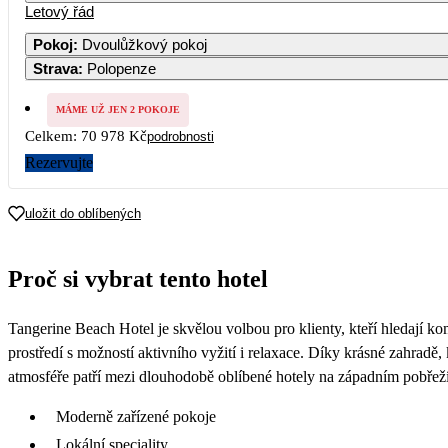
Letový řád
1
2
Pokoj
:
Dvoulůžkový pokoj
Strava
:
Polopenze
4
5
6
7
8
9
MÁME UŽ JEN 2 POKOJE
11
12
13
14
15
16
Celkem:
70 978 Kč
podrobnosti
35 489
Rezervujte
18
19
20
21
22
23
35 489
uložit do oblíbených
25
26
27
28
29
30
35 879
Proč si vybrat tento hotel
Tangerine Beach Hotel je skvělou volbou pro klienty, kteří hledají k
prostředí s možností aktivního vyžití i relaxace. Díky krásné zahradě
atmosféře patří mezi dlouhodobě oblíbené hotely na západním pobřeží
Moderně zařízené pokoje
Lokální speciality