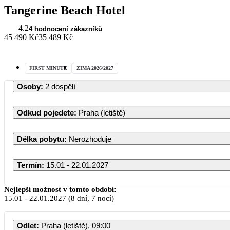
Tangerine Beach Hotel
4.2
4 hodnocení zákazníků
45 490 Kč
35 489 Kč
FIRST MINUTE
ZIMA 2026/2027
Osoby
:
2 dospělí
Odkud pojedete
:
Praha (letiště)
Délka pobytu
:
Nerozhoduje
Termín
:
15.01 - 22.01.2027
Leden 2027
Nejlepší možnost v tomto období:
15.01
-
22.01.2027
(8 dní, 7 nocí)
PO
ÚT
ST
ČT
PÁ
SO
Odlet
:
Praha (letiště), 09:00