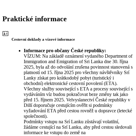
Praktické informace
Cestovní doklady a vízové informace
Informace pro občany České republiky:
VÍZUM: Na základě oznámení vydaného Department of
Immigration and Emigration of Sri Lanka dne 30. října
2025, byla až do odvolání zrušena povinnost stanovená s
platností od 15. října 2025 pro všechny návštěvníky Srí
Lanky získat pro krátkodobý pobyt (turistický i
obchodní) elektronické cestovní povolení (ETA).
Všechny služby související s ETA a procesy související s
vydáváním víz budou pokračovat beze změny tak jako
před 15. říjnem 2025. Velvyslanectví České republiky v
Dillí doporučuje cestujícím ověřit si podmínky
vyžadování ETA před cestou rovněž u dopravce (letecké
společnosti).
Podmínky vstupu na Srí Lanku zůstávají volatilní,
žádáme cestující na Srí Lanku, aby před cestou sledovali
informace ke vstupu do země na