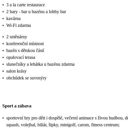
•
3 a la carte restaurace
•
2 bary - bar u bazénu a lobby bar
•
kavárna
•
Wi-Fi zdarma
•
2 směnárny
•
konferenční místnost
•
bazén s dětskou částí
•
opalovací terasa
•
slunečníky a lehátka u bazénu zdarma
•
salon krásy
•
obchůdek se suvenýry
Sport a zábava
•
sportovní hry pro děti i dospělé, večerní animace s živou hudbou, děts
squash, volejbal, biliár, šipky, minigolf, carom, fitness centrum;