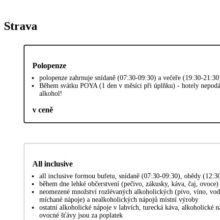
Strava
Polopenze
polopenze zahrnuje snídaně (07:30-09:30) a večeře (19:30-21:30
Během svátku POYA (1 den v měsíci při úplňku) - hotely nepodá
alkohol!
v ceně
All inclusive
all inclusive formou bufetu, snídaně (07:30-09:30), obědy (12:3
během dne lehké občerstvení (pečivo, zákusky, káva, čaj, ovoce)
neomezené množství rozlévaných alkoholických (pivo, víno, vodk
míchané nápoje) a nealkoholických nápojů místní výroby
ostatní alkoholické nápoje v lahvích, turecká káva, alkoholické 
ovocné šťávy jsou za poplatek