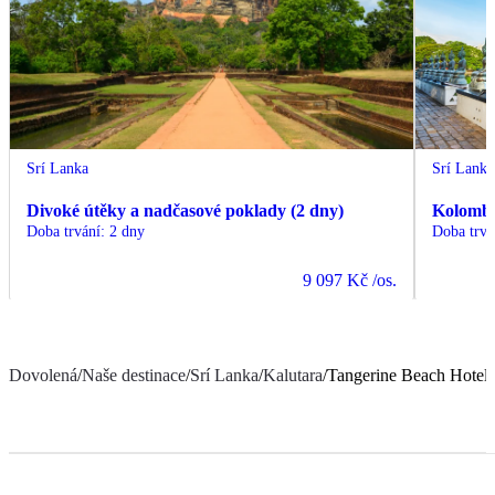
Srí Lanka
Srí Lanka
Divoké útěky a nadčasové poklady (2 dny)
Kolomb
Doba trvání
:
2 dny
Doba trvá
9 097 Kč
/os.
Dovolená
/
Naše destinace
/
Srí Lanka
/
Kalutara
/
Tangerine Beach Hotel