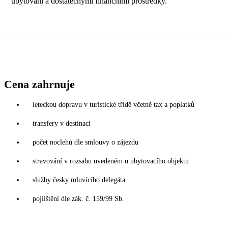
ubytování a dostatečnými finančními prostředky.
Cena zahrnuje
leteckou dopravu v turistické třídě včetně tax a poplatků
transfery v destinaci
počet noclehů dle smlouvy o zájezdu
stravování v rozsahu uvedeném u ubytovacího objektu
služby česky mluvícího delegáta
pojiištění dle zák. č. 159/99 Sb.