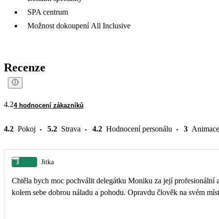
SPA centrum
Možnost dokoupení All Inclusive
Recenze
4.2
4 hodnocení zákazníků
4.2
Pokoj
5.2
Strava
4.2
Hodnocení personálu
3
Animac
3
Jitka
Chtěla bych moc pochválit delegátku Moniku za její profesionální a 
kolem sebe dobrou náladu a pohodu. Opravdu člověk na svém míst