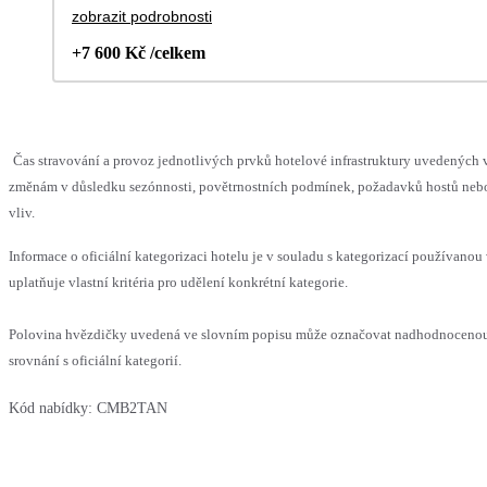
zobrazit podrobnosti
+7 600 Kč /celkem
Čas stravování a provoz jednotlivých prvků hotelové infrastruktury uvedenýc
změnám v důsledku sezónnosti, povětrnostních podmínek, požadavků hostů nebo 
vliv.
Informace o oficiální kategorizaci hotelu je v souladu s kategorizací používanou
uplatňuje vlastní kritéria pro udělení konkrétní kategorie.
Polovina hvězdičky uvedená ve slovním popisu může označovat nadhodnoceno
srovnání s oficiální kategorií.
Kód nabídky:
CMB2TAN