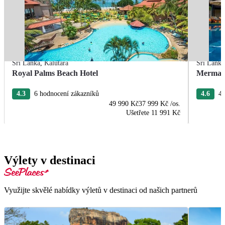
Srí Lanka
,
Kalutara
Srí Lanka
Royal Palms Beach Hotel
Mermaid
4.3
6 hodnocení zákazníků
4.6
42
49 990 Kč
37 999 Kč
/os.
Ušetřete
11 991 Kč
Výlety v destinaci
Využijte skvělé nabídky výletů v destinaci od našich partnerů