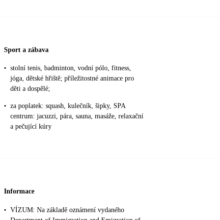
Sport a zábava
•
stolní tenis, badminton, vodní pólo, fitness,
jóga, dětské hřiště; příležitostné animace pro
děti a dospělé;
•
za poplatek: squash, kulečník, šipky, SPA
centrum: jacuzzi, pára, sauna, masáže, relaxační
a pečující kúry
Informace
•
VÍZUM: Na základě oznámení vydaného