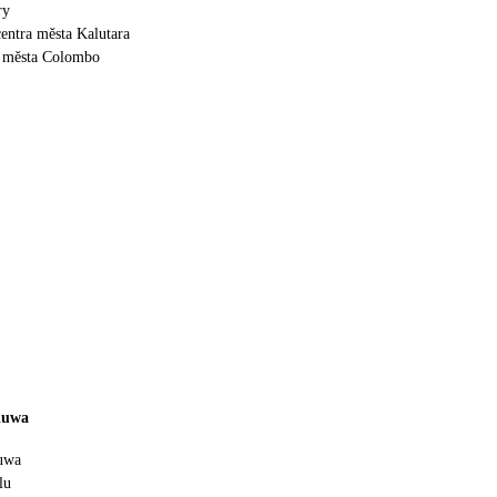
ry
entra města Kalutara
 města Colombo
duwa
uwa
lu