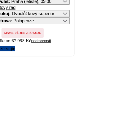
dlet
:
Praha (letiště), 09:00
tový řád
okoj
:
Dvoulůžkový superior
trava
:
Polopenze
MÁME UŽ JEN 2 POKOJE
lkem:
67 998 Kč
podrobnosti
zervujte