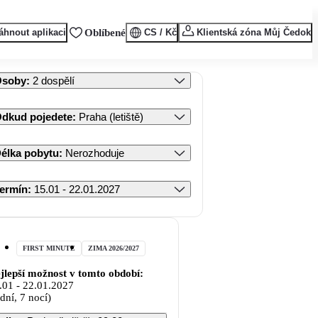
áhnout aplikaci
Oblíbené
CS / Kč
Klientská zóna Můj Čedok
Osoby
:
2 dospělí
dkud pojedete
:
Praha (letiště)
élka pobytu
:
Nerozhoduje
ermín
:
15.01 - 22.01.2027
FIRST MINUTE
ZIMA 2026/2027
jlepší možnost v tomto období:
.01
-
22.01.2027
 dní, 7 nocí)