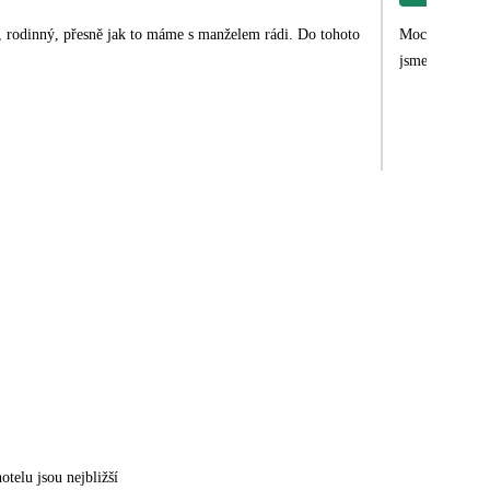
í, rodinný, přesně jak to máme s manželem rádi. Do tohoto
Moc hezká dovo
jsme my. Prim
otelu jsou nejbližší