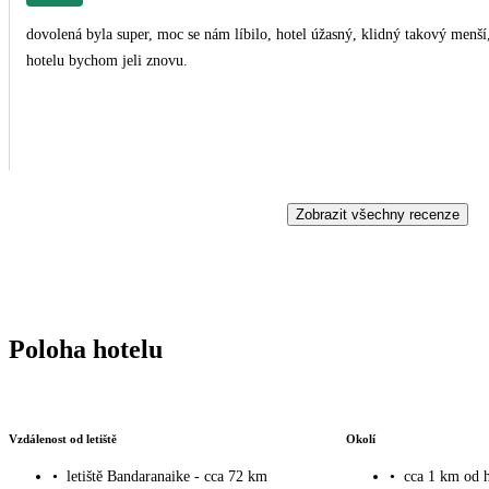
dovolená byla super, moc se nám líbilo, hotel úžasný, klidný takový menš
hotelu bychom jeli znovu.
Zobrazit všechny recenze
Poloha hotelu
Vzdálenost od letiště
Okolí
•
letiště Bandaranaike - cca 72 km
•
cca 1 km od h