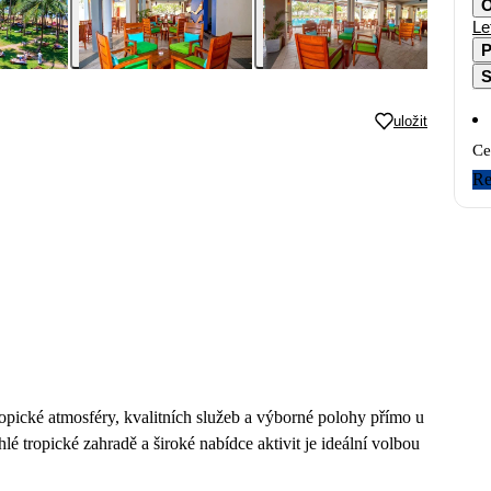
O
Le
P
S
uložit
Ce
Re
pické atmosféry, kvalitních služeb a výborné polohy přímo u
é tropické zahradě a široké nabídce aktivit je ideální volbou