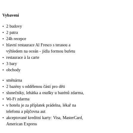
Vybavení
•
2 budovy
•
2 patra
•
24h recepce
•
hlavní restaurace Al Fresco s terasou a
výhledem na oceán - jídla formou bufetu
•
restaurace à la carte
•
3 bary
•
obchody
•
směnárna
•
2 bazény s oddělenou částí pro děti
•
slunečníky, lehátka a osušky u bazénů zdarma,
•
Wi-Fi zdarma
•
v hotelu je za příplatek prádelna, lékař na
telefonu a půjčovna aut
•
akceptované kreditní karty: Visa, MasterCard,
American Express