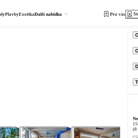
zdy
Plavby
Exotika
Další nabídka
Pro vás
St
O
D
T
Ne
15
(8