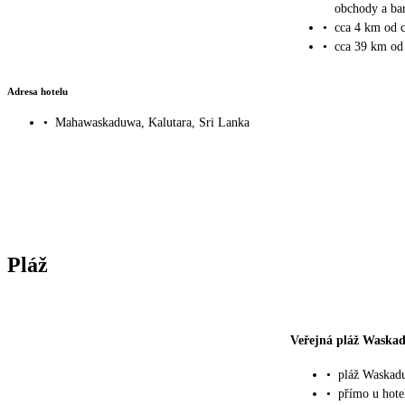
obchody a ba
•
cca 4 km od c
•
cca 39 km od
Adresa hotelu
•
Mahawaskaduwa, Kalutara, Sri Lanka
Pláž
Veřejná pláž Waska
•
pláž Waskad
•
přímo u hote