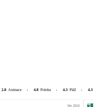
2.8
Animace
4.8
Poloha
4.3
Pláž
4.3
Atrakce
bře 2024
6
Jan