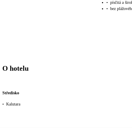
•
písčitá a širo
•
bez plážovéh
O hotelu
Středisko
•
Kalutara