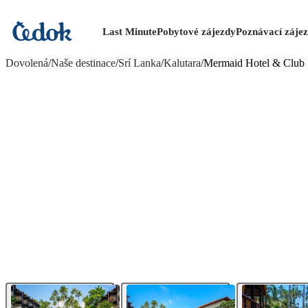
Last Minute
Pobytové zájezdy
Poznávací záje
více fotografií (20)
Dovolená
/
Naše destinace
/
Srí Lanka
/
Kalutara
/
Mermaid Hotel & Club