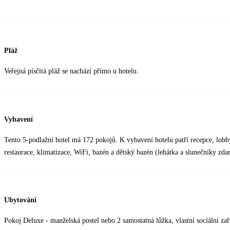
Pláž
Veřejná písčitá pláž se nachází přímo u hotelu.
Vybavení
Tento 5-podlažní hotel má 172 pokojů. K vybavení hotelu patří recepce, lobb
restaurace, klimatizace, WiFi, bazén a dětský bazén (lehátka a slunečníky zda
Ubytování
Pokoj Deluxe - manželská postel nebo 2 samostatná lůžka, vlastní socíální zaří