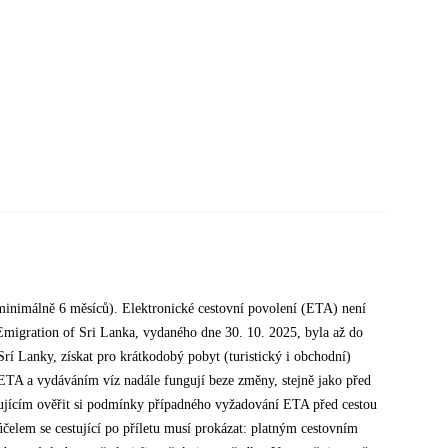
í minimálně 6 měsíců). Elektronické cestovní povolení (ETA) není
migration of Sri Lanka, vydaného dne 30. 10. 2025, byla až do
rí Lanky, získat pro krátkodobý pobyt (turistický i obchodní)
s ETA a vydáváním víz nadále fungují beze změny, stejně jako před
stujícím ověřit si podmínky případného vyžadování ETA před cestou
účelem se cestující po příletu musí prokázat: platným cestovním