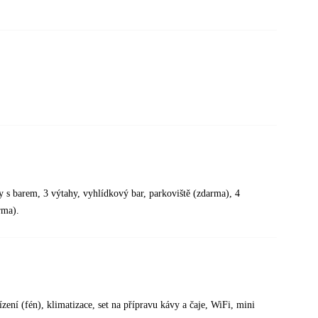
y s barem, 3 výtahy, vyhlídkový bar, parkoviště (zdarma), 4
rma).
zení (fén), klimatizace, set na přípravu kávy a čaje, WiFi, mini