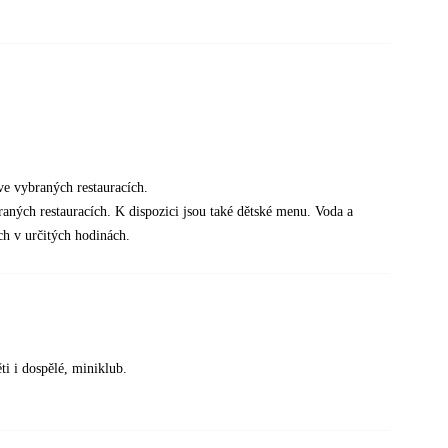
ve vybraných restauracích.
raných restauracích. K dispozici jsou také dětské menu. Voda a
ch v určitých hodinách.
ti i dospělé, miniklub.