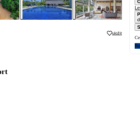
O
Le
P
d
S
uložit
Ce
Re
ort