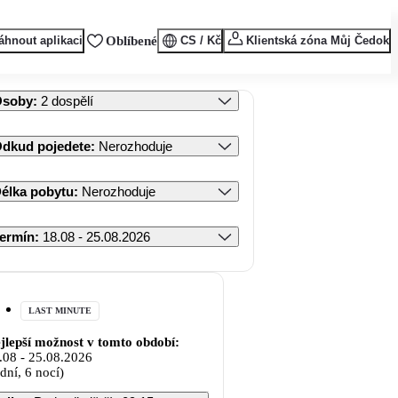
áhnout aplikaci
Oblíbené
CS / Kč
Klientská zóna Můj Čedok
Osoby
:
2 dospělí
dkud pojedete
:
Nerozhoduje
élka pobytu
:
Nerozhoduje
ermín
:
18.08 - 25.08.2026
LAST MINUTE
jlepší možnost v tomto období:
.08
-
25.08.2026
 dní, 6 nocí)