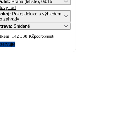
dlet
:
Praha (letiště), 09:15
tový řád
okoj
:
Pokoj deluxe s výhledem
o zahrady
trava
:
Snídaně
lkem:
142 338 Kč
podrobnosti
zervujte