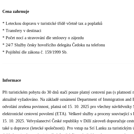
Cena zahrnuje
* Leteckou dopravu v turistické třídě včetně tax a poplatků
* Transfery v destinaci
* Počet nocí a stravování dle smlouvy o zájezdu
* 24/7 Služby česky hovořícího delegáta Čedoku na telefonu
* Pojištění dle zákona č. 159/1999 Sb.
Informace
Při turistickém pobytu do 30 dnů stačí pouze platný cestovní pas (s platnost
aktuálně vyžadováno. Na základě oznámení Department of Immigration and E
odvolání zrušena povinnost, platná od 15. 10. 2025 pro všechny návštěvníky S
elektronické cestovní povolení (ETA). Veškeré služby a procesy související 
15. 10. 2025. Velvyslanectví České republiky v Dillí zároveň doporučuje ce
také u dopravce (letecké společnosti). Pro vstup na Srí Lanku za turistickým 