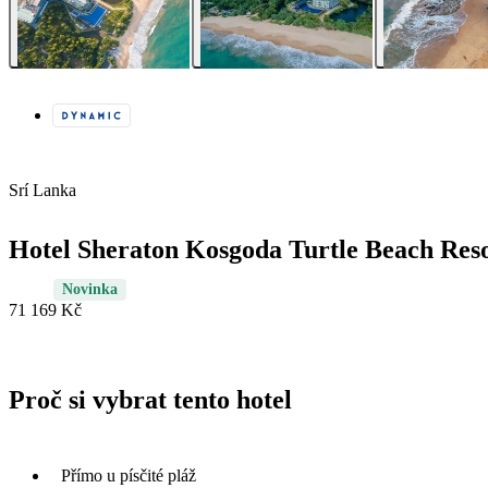
Srí Lanka
Hotel Sheraton Kosgoda Turtle Beach Res
Novinka
71 169 Kč
Proč si vybrat tento hotel
Přímo u písčité pláž