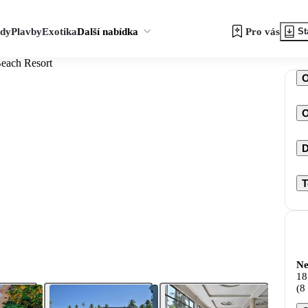
zdy
Plavby
Exotika
Další nabídka
Pro vás
St
Beach Resort
O
D
T
Ne
18
(8