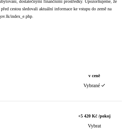
 ubytování, dostatečnými finančními prostředky. Upozorňujeme, že
před cestou sledovali aktuální informace ke vstupu do země na
gov.lk/index_e.php.
v ceně
Vybrané
+5 420 Kč /pokoj
Vybrat