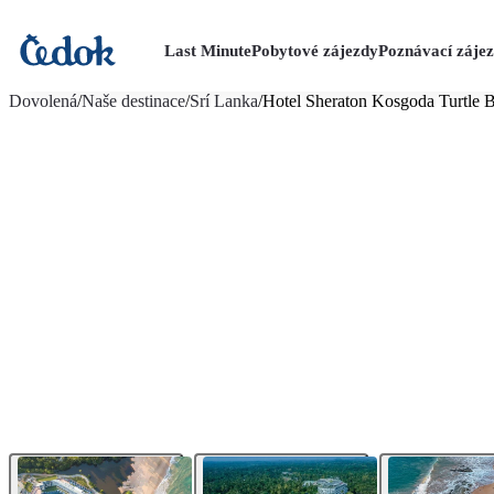
Last Minute
Pobytové zájezdy
Poznávací záje
více fotografií (13)
Dovolená
/
Naše destinace
/
Srí Lanka
/
Hotel Sheraton Kosgoda Turtle 