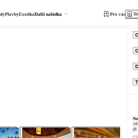
zdy
Plavby
Exotika
Další nabídka
Pro vás
St
O
D
T
Ne
18
(8