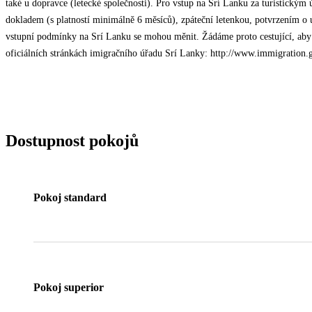
také u dopravce (letecké společnosti). Pro vstup na Srí Lanku za turistickým 
dokladem (s platností minimálně 6 měsíců), zpáteční letenkou, potvrzením o
vstupní podmínky na Srí Lanku se mohou měnit. Žádáme proto cestující, aby 
oficiálních stránkách imigračního úřadu Srí Lanky: http://www.immigration.
Dostupnost pokojů
Pokoj standard
Pokoj superior