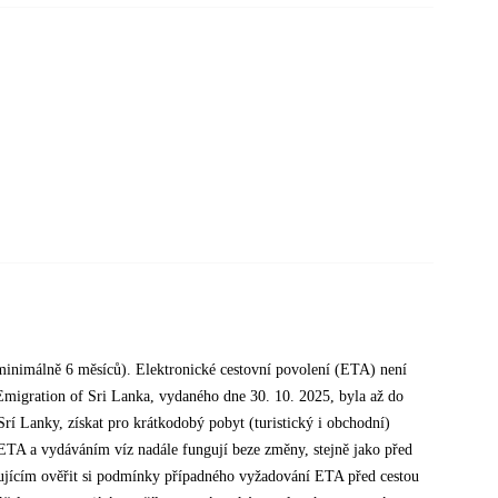
í minimálně 6 měsíců). Elektronické cestovní povolení (ETA) není
migration of Sri Lanka, vydaného dne 30. 10. 2025, byla až do
rí Lanky, získat pro krátkodobý pobyt (turistický i obchodní)
s ETA a vydáváním víz nadále fungují beze změny, stejně jako před
stujícím ověřit si podmínky případného vyžadování ETA před cestou