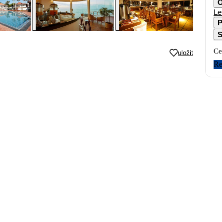
O
Le
P
S
Ce
uložit
Re