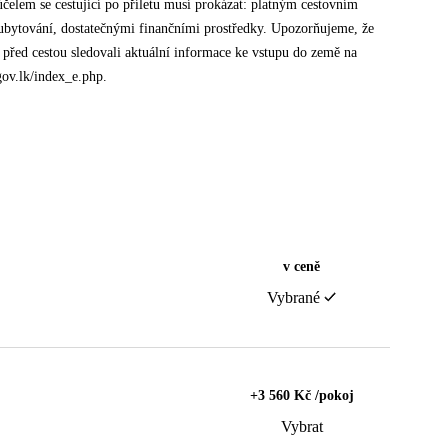
účelem se cestující po příletu musí prokázat: platným cestovním
 ubytování, dostatečnými finančními prostředky. Upozorňujeme, že
před cestou sledovali aktuální informace ke vstupu do země na
gov.lk/index_e.php.
v ceně
Vybrané
+3 560 Kč /pokoj
Vybrat