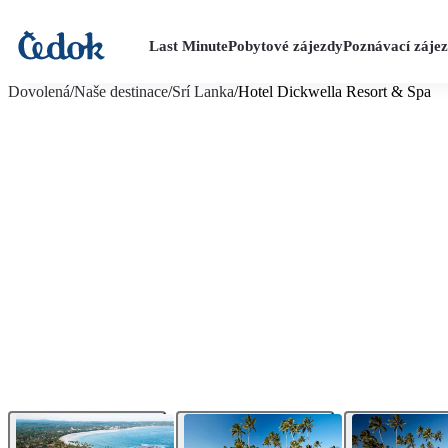
Last Minute
Pobytové zájezdy
Poznávací záje
více fotografií (11)
Dovolená
/
Naše destinace
/
Srí Lanka
/
Hotel Dickwella Resort & Spa