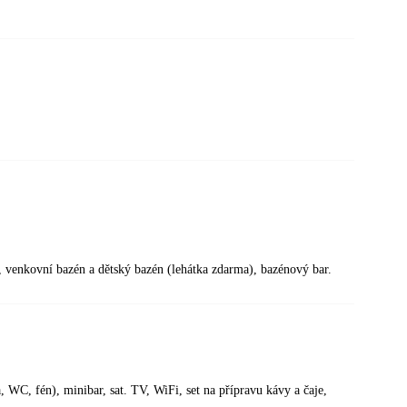
i, venkovní bazén a dětský bazén (lehátka zdarma), bazénový bar.
, WC, fén), minibar, sat. TV, WiFi, set na přípravu kávy a čaje,