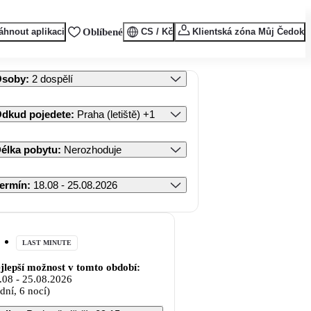
áhnout aplikaci
Oblíbené
CS / Kč
Klientská zóna Můj Čedok
Osoby
:
2 dospělí
dkud pojedete
:
Praha (letiště)
+1
élka pobytu
:
Nerozhoduje
ermín
:
18.08 - 25.08.2026
LAST MINUTE
jlepší možnost v tomto období:
.08
-
25.08.2026
 dní, 6 nocí)