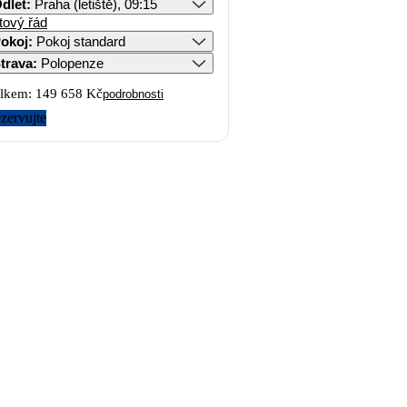
dlet
:
Praha (letiště), 09:15
tový řád
okoj
:
Pokoj standard
trava
:
Polopenze
lkem:
149 658 Kč
podrobnosti
zervujte