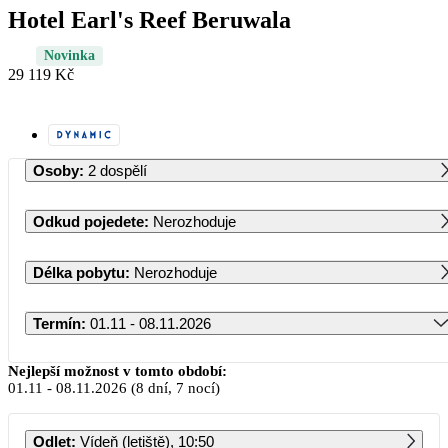
Hotel Earl's Reef Beruwala
Novinka
29 119 Kč
Osoby
:
2 dospělí
Odkud pojedete
:
Nerozhoduje
Délka pobytu
:
Nerozhoduje
Termín
:
01.11 - 08.11.2026
Listopad 2026
Nejlepší možnost v tomto období:
01.11
-
08.11.2026
(8 dní, 7 nocí)
PO
ÚT
ST
ČT
PÁ
SO
NE
Odlet
:
Vídeň (letiště), 10:50