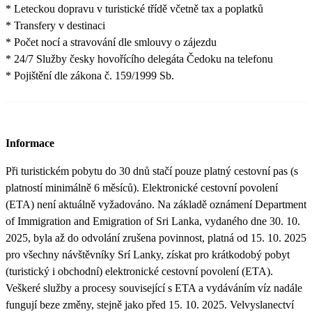
* Leteckou dopravu v turistické třídě včetně tax a poplatků
* Transfery v destinaci
* Počet nocí a stravování dle smlouvy o zájezdu
* 24/7 Služby česky hovořícího delegáta Čedoku na telefonu
* Pojištění dle zákona č. 159/1999 Sb.
Informace
Při turistickém pobytu do 30 dnů stačí pouze platný cestovní pas (s
platností minimálně 6 měsíců). Elektronické cestovní povolení
(ETA) není aktuálně vyžadováno. Na základě oznámení Department
of Immigration and Emigration of Sri Lanka, vydaného dne 30. 10.
2025, byla až do odvolání zrušena povinnost, platná od 15. 10. 2025
pro všechny návštěvníky Srí Lanky, získat pro krátkodobý pobyt
(turistický i obchodní) elektronické cestovní povolení (ETA).
Veškeré služby a procesy související s ETA a vydáváním víz nadále
fungují beze změny, stejně jako před 15. 10. 2025. Velvyslanectví