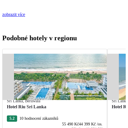
zobrazit více
Podobné hotely v regionu
Srí Lanka
,
Beruwala
Srí Lanka
Hotel Riu Sri Lanka
Hotel R
5.2
10 hodnocení zákazníků
55 490 Kč
44 399 Kč
/os.