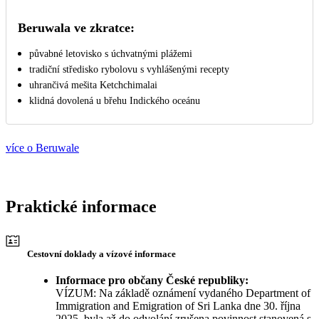
Beruwala ve zkratce:
půvabné letovisko s úchvatnými plážemi
tradiční středisko rybolovu s vyhlášenými recepty
uhrančivá mešita Ketchchimalai
klidná dovolená u břehu Indického oceánu
více o Beruwale
Praktické informace
Cestovní doklady a vízové informace
Informace pro občany České republiky:
VÍZUM: Na základě oznámení vydaného Department of
Immigration and Emigration of Sri Lanka dne 30. října
2025, byla až do odvolání zrušena povinnost stanovená s