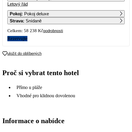
Letový řád
1
29 119
Pokoj
:
Pokoj deluxe
Strava
:
Snídaně
2
3
4
5
6
7
8
Celkem:
58 238 Kč
podrobnosti
9
10
11
12
13
14
15
Rezervujte
16
17
18
19
20
21
22
uložit do oblíbených
23
24
25
26
27
28
29
Proč si vybrat tento hotel
30 189
30 479
30 259
30 229
30
Přímo u pláže
Vhodné pro klidnou dovolenou
Informace o nabídce