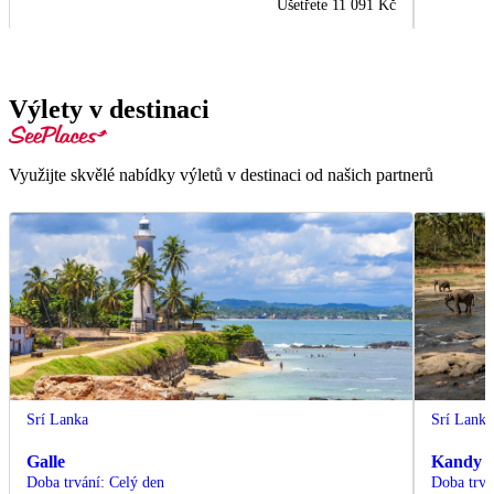
Ušetřete
11 091 Kč
Výlety v destinaci
Využijte skvělé nabídky výletů v destinaci od našich partnerů
Srí Lanka
Srí Lanka
Galle
Kandy
Doba trvání
:
Celý den
Doba trvá