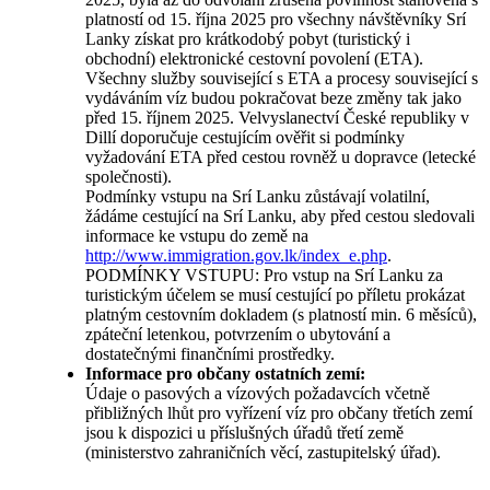
platností od 15. října 2025 pro všechny návštěvníky Srí
Lanky získat pro krátkodobý pobyt (turistický i
obchodní) elektronické cestovní povolení (ETA).
Všechny služby související s ETA a procesy související s
vydáváním víz budou pokračovat beze změny tak jako
před 15. říjnem 2025. Velvyslanectví České republiky v
Dillí doporučuje cestujícím ověřit si podmínky
vyžadování ETA před cestou rovněž u dopravce (letecké
společnosti).
Podmínky vstupu na Srí Lanku zůstávají volatilní,
žádáme cestující na Srí Lanku, aby před cestou sledovali
informace ke vstupu do země na
http://www.immigration.gov.lk/index_e.php
.
PODMÍNKY VSTUPU: Pro vstup na Srí Lanku za
turistickým účelem se musí cestující po příletu prokázat
platným cestovním dokladem (s platností min. 6 měsíců),
zpáteční letenkou, potvrzením o ubytování a
dostatečnými finančními prostředky.
Informace pro občany ostatních zemí:
Údaje o pasových a vízových požadavcích včetně
přibližných lhůt pro vyřízení víz pro občany třetích zemí
jsou k dispozici u příslušných úřadů třetí země
(ministerstvo zahraničních věcí, zastupitelský úřad).