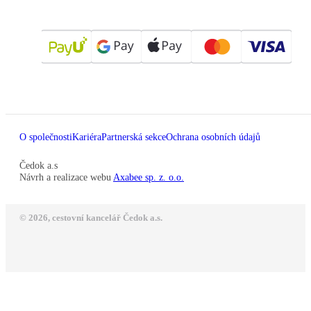
O společnosti
Kariéra
Partnerská sekce
Ochrana osobních údajů
Čedok a.s
Návrh a realizace webu
Axabee sp. z. o.o.
© 2026, cestovní kancelář Čedok a.s.