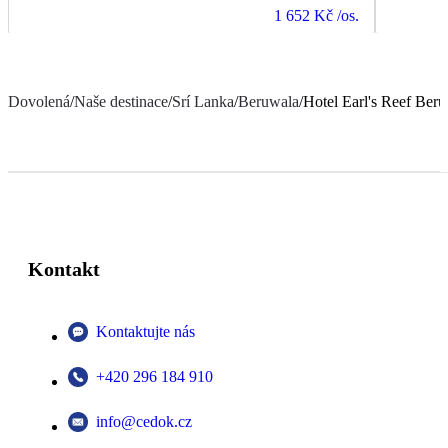
1 652 Kč
/os.
Dovolená
/
Naše destinace
/
Srí Lanka
/
Beruwala
/
Hotel Earl's Reef Ber
Kontakt
Kontaktujte nás
+420 296 184 910
info@cedok.cz