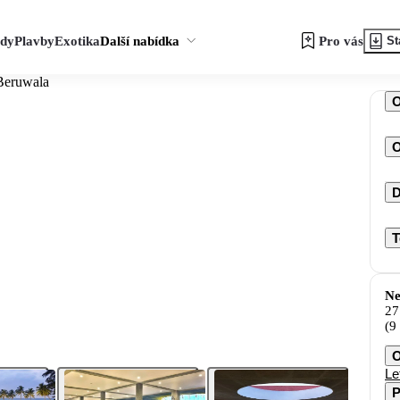
zdy
Plavby
Exotika
Další nabídka
Pro vás
St
Beruwala
O
D
T
Ne
27
(9
O
Le
P