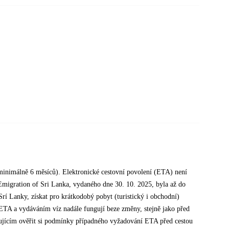
í minimálně 6 měsíců). Elektronické cestovní povolení (ETA) není
migration of Sri Lanka, vydaného dne 30. 10. 2025, byla až do
rí Lanky, získat pro krátkodobý pobyt (turistický i obchodní)
s ETA a vydáváním víz nadále fungují beze změny, stejně jako před
stujícím ověřit si podmínky případného vyžadování ETA před cestou