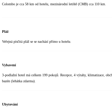
Colombo je cca 58 km od hotelu, mezinárodní letiště (CMB) cca 110 km.
Pláž
Veřejná písčitá pláž se se nachází přímo u hotelu.
Vybavení
3-podlažní hotel má celkem 199 pokojů. Recepce, 4 výtahy, klimatizace, obch
bazén (lehátka zdarma).
Ubytování