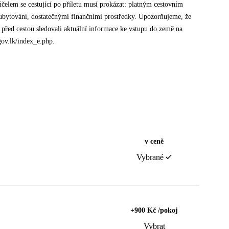
účelem se cestující po příletu musí prokázat: platným cestovním
 ubytování, dostatečnými finančními prostředky. Upozorňujeme, že
před cestou sledovali aktuální informace ke vstupu do země na
gov.lk/index_e.php.
v ceně
Vybrané
+900 Kč /pokoj
Vybrat