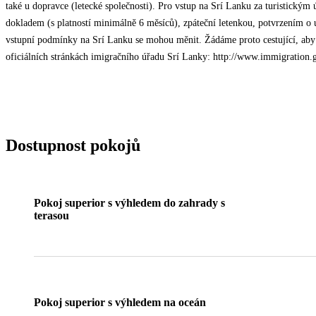
také u dopravce (letecké společnosti). Pro vstup na Srí Lanku za turistickým 
dokladem (s platností minimálně 6 měsíců), zpáteční letenkou, potvrzením o
vstupní podmínky na Srí Lanku se mohou měnit. Žádáme proto cestující, aby 
oficiálních stránkách imigračního úřadu Srí Lanky: http://www.immigration.
Dostupnost pokojů
Pokoj superior s výhledem do zahrady s
terasou
Pokoj superior s výhledem na oceán