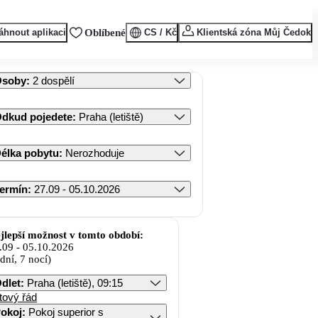
áhnout aplikaci
Oblíbené
CS / Kč
Klientská zóna Můj Čedok
Osoby
:
2 dospělí
dkud pojedete
:
Praha (letiště)
élka pobytu
:
Nerozhoduje
ermín
:
27.09 - 05.10.2026
jlepší možnost v tomto období:
.09
-
05.10.2026
 dní, 7 nocí)
dlet
:
Praha (letiště), 09:15
tový řád
okoj
:
Pokoj superior s