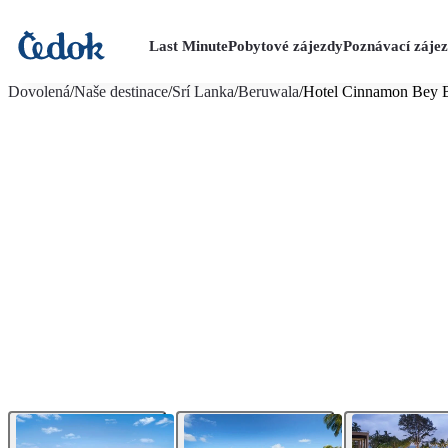
Last Minute
Pobytové zájezdy
Poznávací záje
více fotografií (15)
Dovolená
/
Naše destinace
/
Srí Lanka
/
Beruwala
/
Hotel Cinnamon Bey 