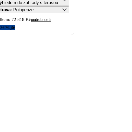
ýhledem do zahrady s terasou
trava
:
Polopenze
lkem:
72 818 Kč
podrobnosti
zervujte