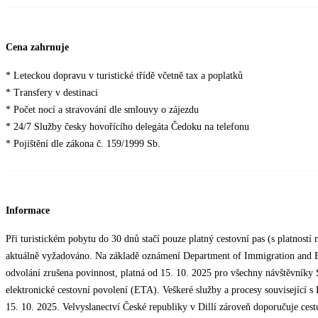
Cena zahrnuje
* Leteckou dopravu v turistické třídě včetně tax a poplatků
* Transfery v destinaci
* Počet nocí a stravování dle smlouvy o zájezdu
* 24/7 Služby česky hovořícího delegáta Čedoku na telefonu
* Pojištění dle zákona č. 159/1999 Sb.
Informace
Při turistickém pobytu do 30 dnů stačí pouze platný cestovní pas (s platnost
aktuálně vyžadováno. Na základě oznámení Department of Immigration and E
odvolání zrušena povinnost, platná od 15. 10. 2025 pro všechny návštěvníky S
elektronické cestovní povolení (ETA). Veškeré služby a procesy související 
15. 10. 2025. Velvyslanectví České republiky v Dillí zároveň doporučuje ce