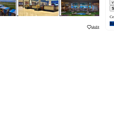
v
S
Ce
Re
uložit