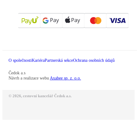
O společnosti
Kariéra
Partnerská sekce
Ochrana osobních údajů
Čedok a.s
Návrh a realizace webu
Axabee sp. z. o.o.
© 2026, cestovní kancelář Čedok a.s.