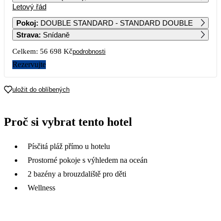
Letový řád
1
2
3
4
5
6
39 279
43 669
39 509
Pokoj
:
DOUBLE STANDARD - STANDARD DOUBLE
Strava
:
Snídaně
7
8
9
10
11
12
13
33 629
43 679
35 859
Celkem:
56 698 Kč
podrobnosti
14
15
16
17
18
19
20
Rezervujte
35 149
43 669
35 069
21
22
23
24
25
26
27
uložit do oblíbených
28 969
43 689
28 579
28
29
30
Proč si vybrat tento hotel
28 349
Písčitá pláž přímo u hotelu
Prostorné pokoje s výhledem na oceán
2 bazény a brouzdaliště pro děti
Wellness