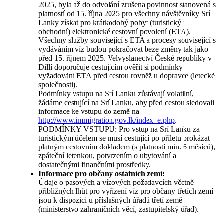
2025, byla až do odvolání zrušena povinnost stanovená s
platností od 15. října 2025 pro všechny návštěvníky Srí
Lanky získat pro krátkodobý pobyt (turistický i
obchodní) elektronické cestovní povolení (ETA).
Všechny služby související s ETA a procesy související s
vydáváním víz budou pokračovat beze změny tak jako
před 15. říjnem 2025. Velvyslanectví České republiky v
Dillí doporučuje cestujícím ověřit si podmínky
vyžadování ETA před cestou rovněž u dopravce (letecké
společnosti).
Podmínky vstupu na Srí Lanku zůstávají volatilní,
žádáme cestující na Srí Lanku, aby před cestou sledovali
informace ke vstupu do země na
http://www.immigration.gov.lk/index_e.php
.
PODMÍNKY VSTUPU: Pro vstup na Srí Lanku za
turistickým účelem se musí cestující po příletu prokázat
platným cestovním dokladem (s platností min. 6 měsíců),
zpáteční letenkou, potvrzením o ubytování a
dostatečnými finančními prostředky.
Informace pro občany ostatních zemí:
Údaje o pasových a vízových požadavcích včetně
přibližných lhůt pro vyřízení víz pro občany třetích zemí
jsou k dispozici u příslušných úřadů třetí země
(ministerstvo zahraničních věcí, zastupitelský úřad).