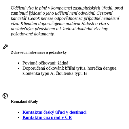
Udělení víza je plně v kompetenci zastupitelských úřadů, proti
zamítnutí žádosti o jeho udělení není odvolání. Cestovní
kancelář Čedok nenese odpovědnost za případné neudělení
víza. Klientům doporučujeme podávat žádosti o víza s
dostatečným předstihem a k žádosti dokládat všechny
požadované dokumenty.
Zdravotní informace a požadavky
Povinná očkování: žádná
Doporučená očkování: břišní tyfus, horečka dengue,
žloutenka typu A, žloutenka typu B
Kontaktní úřady
Kontaktní český úřad v destinaci
Kontaktní cizí úřad v ČR