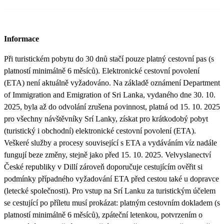
Informace
Při turistickém pobytu do 30 dnů stačí pouze platný cestovní pas (s
platností minimálně 6 měsíců). Elektronické cestovní povolení
(ETA) není aktuálně vyžadováno. Na základě oznámení Department
of Immigration and Emigration of Sri Lanka, vydaného dne 30. 10.
2025, byla až do odvolání zrušena povinnost, platná od 15. 10. 2025
pro všechny návštěvníky Srí Lanky, získat pro krátkodobý pobyt
(turistický i obchodní) elektronické cestovní povolení (ETA).
Veškeré služby a procesy související s ETA a vydáváním víz nadále
fungují beze změny, stejně jako před 15. 10. 2025. Velvyslanectví
České republiky v Dillí zároveň doporučuje cestujícím ověřit si
podmínky případného vyžadování ETA před cestou také u dopravce
(letecké společnosti). Pro vstup na Srí Lanku za turistickým účelem
se cestující po příletu musí prokázat: platným cestovním dokladem (s
platností minimálně 6 měsíců), zpáteční letenkou, potvrzením o