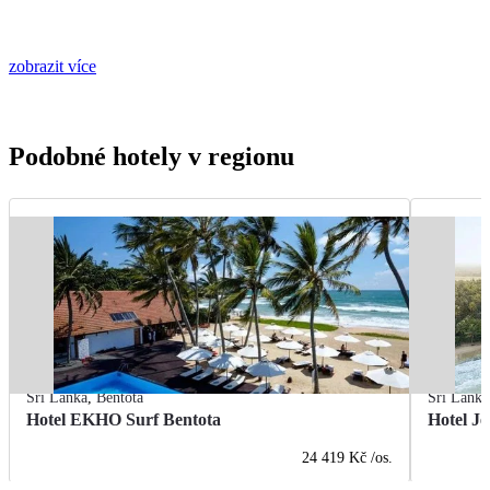
zobrazit více
Podobné hotely v regionu
Srí Lanka
,
Bentota
Srí Lanka
Hotel EKHO Surf Bentota
Hotel J
24 419 Kč
/os.