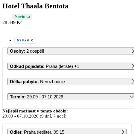
Hotel Thaala Bentota
Novinka
28 349 Kč
Osoby
:
2 dospělí
Odkud pojedete
:
Praha (letiště)
+1
Délka pobytu
:
Nerozhoduje
Termín
:
29.09 - 07.10.2026
Září 2026
Nejlepší možnost v tomto období:
29.09
-
07.10.2026
(9 dní, 7 nocí)
PO
ÚT
ST
ČT
PÁ
SO
NE
Odlet
:
Praha (letiště), 09:15