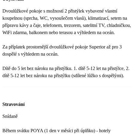
Dvoulůžkové pokoje s možností 2 přistýlek vybavené vlastní
koupelnou (sprcha, WC, vysoušečem vlasů), klimatizací, setem na
přípravu kávy a čaje, telefonem, trezorem, satelitní TV, chladničkou,
WiFi zdarma, balkonem nebo terasou a výhledem na oceán.
Za příplatek prostornější dvoulůžkové pokoje Superior až pro 3
dospělé s výhledem na oceán.
Dítě do 5 let bez nároku na přistýlku. 1. dítě 5-12 let na přistýlce, 2.
dítě 5-12 let bez nároku na přistýlku (sdílené lůžko s dospělými).
Stravování
Snídaně
Během svátku POYA (1 den v měsíci při úplňku) - hotely