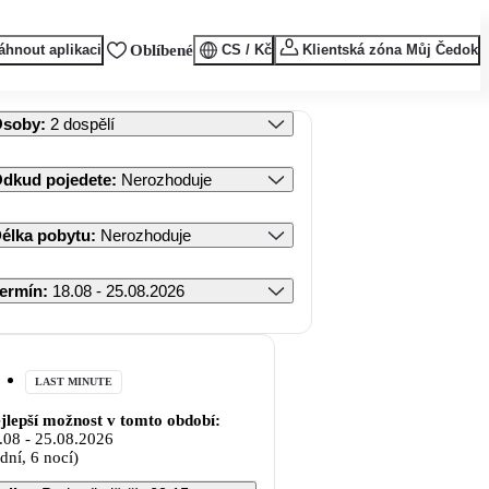
áhnout aplikaci
Oblíbené
CS / Kč
Klientská zóna Můj Čedok
Osoby
:
2 dospělí
dkud pojedete
:
Nerozhoduje
élka pobytu
:
Nerozhoduje
ermín
:
18.08 - 25.08.2026
LAST MINUTE
jlepší možnost v tomto období:
.08
-
25.08.2026
 dní, 6 nocí)