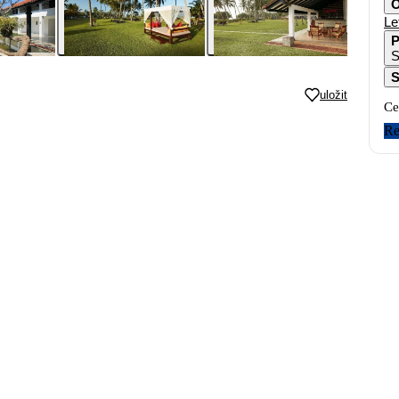
O
Le
P
S
uložit
Ce
Re