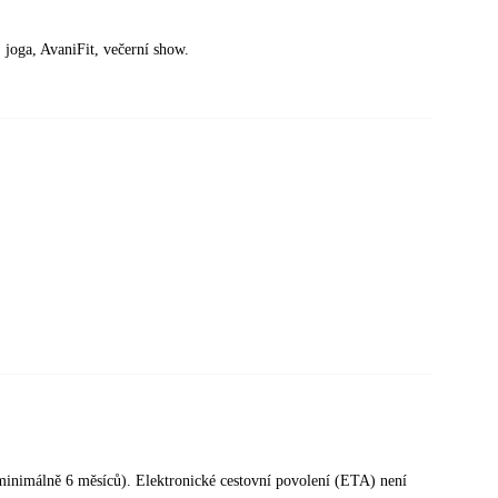
, joga, AvaniFit, večerní show.
í minimálně 6 měsíců). Elektronické cestovní povolení (ETA) není