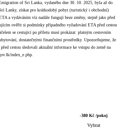
migration of Sri Lanka, vydaného dne 30. 10. 2025, byla až do
rí Lanky, získat pro krátkodobý pobyt (turistický i obchodní)
s ETA a vydáváním víz nadále fungují beze změny, stejně jako před
stujícím ověřit si podmínky případného vyžadování ETA před cestou
účelem se cestující po příletu musí prokázat: platným cestovním
 ubytování, dostatečnými finančními prostředky. Upozorňujeme, že
před cestou sledovali aktuální informace ke vstupu do země na
gov.lk/index_e.php.
-380 Kč /pokoj
Vybrat