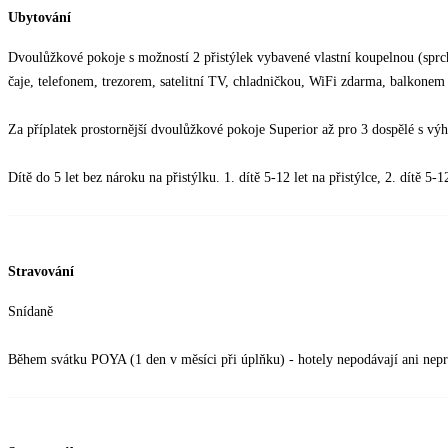
Ubytování
Dvoulůžkové pokoje s možností 2 přistýlek vybavené vlastní koupelnou (sprc
čaje, telefonem, trezorem, satelitní TV, chladničkou, WiFi zdarma, balkonem
Za příplatek prostornější dvoulůžkové pokoje Superior až pro 3 dospělé s vý
Dítě do 5 let bez nároku na přistýlku. 1. dítě 5-12 let na přistýlce, 2. dítě 5-
Stravování
Snídaně
Během svátku POYA (1 den v měsíci při úplňku) - hotely nepodávají ani nepr