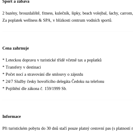
Sport a zábava
2 bazény, brouzdaliště, fitness, kulečník, šipky, beach volejbal, šachy, carrom
Za poplatek wellness & SPA, v blízkosti centrum vodních sportů.
Cena zahrnuje
* Leteckou dopravu v turistické třídě včetně tax a poplatků
* Transfery v destinaci
* Počet nocí a stravování dle smlouvy o zájezdu
* 24/7 Služby česky hovořícího delegáta Čedoku na telefonu
* Pojištění dle zákona č. 159/1999 Sb.
Informace
Při turistickém pobytu do 30 dnů stačí pouze platný cestovní pas (s platnost