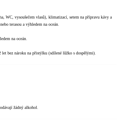
ha, WC, vysoušečem vlasů), klimatizací, setem na přípravu kávy a
 nebo terasou a výhledem na oceán.
hledem na oceán.
12 let bez nároku na přistýlku (sdílené lůžko s dospělými).
odávají žádný alkohol.