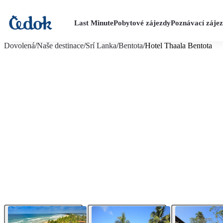
Last Minute
Pobytové zájezdy
Poznávací záje
více fotografií (17)
Dovolená
/
Naše destinace
/
Srí Lanka
/
Bentota
/
Hotel Thaala Bentota