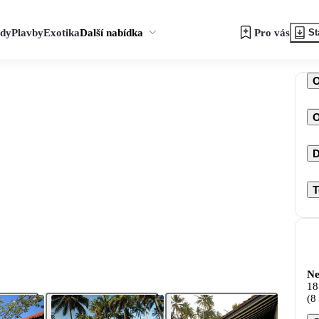
zdy
Plavby
Exotika
Další nabídka
Pro vás
St
O
D
T
Ne
18
(8