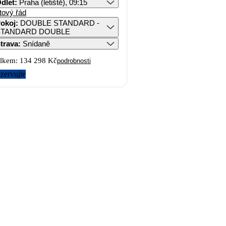
dlet
:
Praha (letiště), 09:15
tový řád
okoj
:
DOUBLE STANDARD -
STANDARD DOUBLE
trava
:
Snídaně
lkem:
134 298 Kč
podrobnosti
zervujte