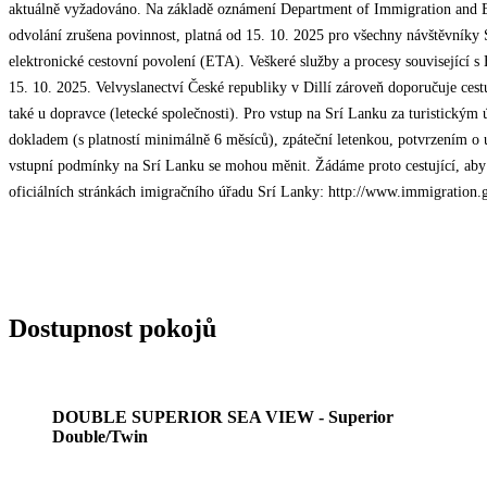
aktuálně vyžadováno. Na základě oznámení Department of Immigration and E
odvolání zrušena povinnost, platná od 15. 10. 2025 pro všechny návštěvníky S
elektronické cestovní povolení (ETA). Veškeré služby a procesy související 
15. 10. 2025. Velvyslanectví České republiky v Dillí zároveň doporučuje ce
také u dopravce (letecké společnosti). Pro vstup na Srí Lanku za turistickým 
dokladem (s platností minimálně 6 měsíců), zpáteční letenkou, potvrzením o
vstupní podmínky na Srí Lanku se mohou měnit. Žádáme proto cestující, aby 
oficiálních stránkách imigračního úřadu Srí Lanky: http://www.immigration.
Dostupnost pokojů
DOUBLE SUPERIOR SEA VIEW - Superior
Double/Twin