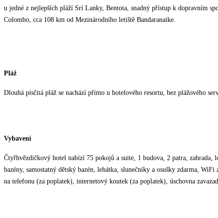
u jedné z nejlepších pláží Srí Lanky, Bentota, snadný přístup k dopravním 
Colombo, cca 108 km od Mezinárodního letiště Bandaranaike.
Pláž
Dlouhá písčitá pláž se nachází přímo u hotelového resortu, bez plážového serv
Vybavení
Čtyřhvězdičkový hotel nabízí 75 pokojů a suite, 1 budova, 2 patra, zahrada, lob
bazény, samostatný dětský bazén, lehátka, slunečníky a osušky zdarma, WiFi 
na telefonu (za poplatek), internetový koutek (za poplatek), úschovna zavazad