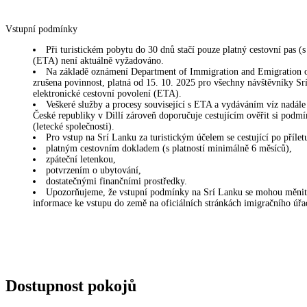
Vstupní podmínky
Při turistickém pobytu do 30 dnů stačí pouze platný cestovní pas (
(ETA) není aktuálně vyžadováno.
Na základě oznámení Department of Immigration and Emigration of
zrušena povinnost, platná od 15. 10. 2025 pro všechny návštěvníky Srí
elektronické cestovní povolení (ETA).
Veškeré služby a procesy související s ETA a vydáváním víz nadále 
České republiky v Dillí zároveň doporučuje cestujícím ověřit si pod
(letecké společnosti).
Pro vstup na Srí Lanku za turistickým účelem se cestující po přílet
platným cestovním dokladem (s platností minimálně 6 měsíců),
zpáteční letenkou,
potvrzením o ubytování,
dostatečnými finančními prostředky.
Upozorňujeme, že vstupní podmínky na Srí Lanku se mohou měnit. Ž
informace ke vstupu do země na oficiálních stránkách imigračního úř
Dostupnost pokojů