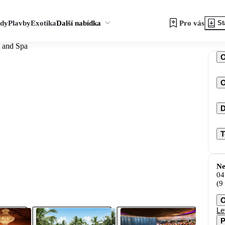
zdy
Plavby
Exotika
Další nabídka
Pro vás
St
t and Spa
O
D
T
Ne
04
(9
O
Le
P