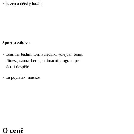
•
bazén a dětský bazén
Sport a zábava
•
zdarma: badminton, kulečník, volejbal, tenis,
fitness, sauna, herna, animační program pro
děti i dospělé
•
za poplatek: masáže
O ceně