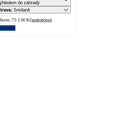
ýhledem do zahrady
trava
:
Snídaně
lkem:
75 138 Kč
podrobnosti
zervujte