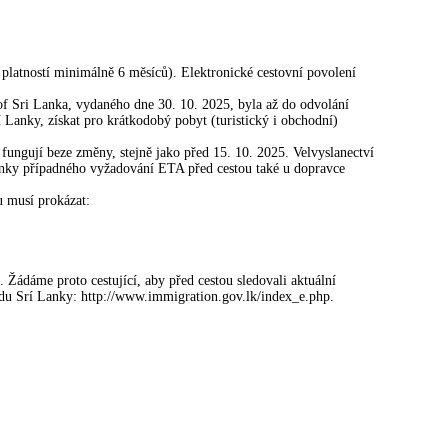
s platností minimálně 6 měsíců). Elektronické cestovní povolení
 Sri Lanka, vydaného dne 30. 10. 2025, byla až do odvolání
 Lanky, získat pro krátkodobý pobyt (turistický i obchodní)
fungují beze změny, stejně jako před 15. 10. 2025. Velvyslanectví
mínky případného vyžadování ETA před cestou také u dopravce
u musí prokázat:
ádáme proto cestující, aby před cestou sledovali aktuální
adu Srí Lanky: http://www.immigration.gov.lk/index_e.php.