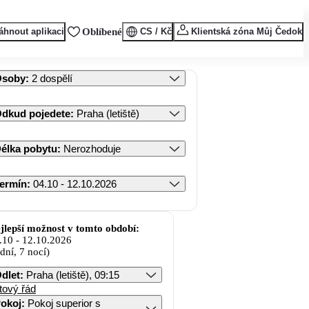
áhnout aplikaci
Oblíbené
CS / Kč
Klientská zóna Můj Čedok
Osoby
:
2 dospělí
dkud pojedete
:
Praha (letiště)
élka pobytu
:
Nerozhoduje
ermín
:
04.10 - 12.10.2026
jlepší možnost v tomto období:
.10
-
12.10.2026
 dní, 7 nocí)
dlet
:
Praha (letiště), 09:15
tový řád
okoj
:
Pokoj superior s