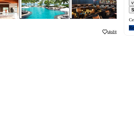
v
S
Ce
Re
uložit