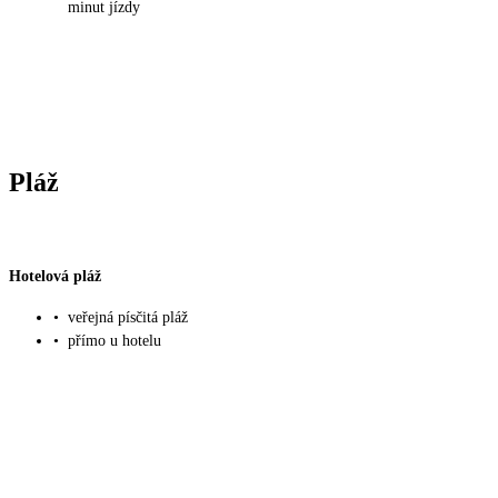
minut jízdy
Pláž
Hotelová pláž
•
veřejná písčitá pláž
•
přímo u hotelu