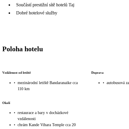
Součástí prestižní sítě hotelů Taj
Dobré hotelové služby
Poloha hotelu
Vzdálenost od letiště
Doprava
•
mezinárodní letiště Bandaranaike cca
•
autobusová z
110 km
Okolí
•
restaurace a bary v docházkové
vzdálenosti
•
chrám Kande Vihara Temple cca 20