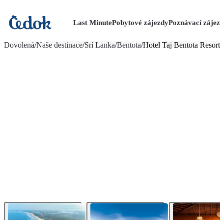
Last Minute
Pobytové zájezdy
Poznávací záje
více fotografií (12)
Dovolená
/
Naše destinace
/
Srí Lanka
/
Bentota
/
Hotel Taj Bentota Resor