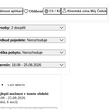
áhnout aplikaci
Oblíbené
CS / Kč
Klientská zóna Můj Čedok
Osoby
:
2 dospělí
dkud pojedete
:
Nerozhoduje
élka pobytu
:
Nerozhoduje
ermín
:
18.08 - 25.08.2026
LAST MINUTE
jlepší možnost v tomto období:
.08
-
25.08.2026
 dní, 6 nocí)