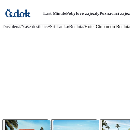
Last Minute
Pobytové zájezdy
Poznávací záje
více fotografií (16)
Dovolená
/
Naše destinace
/
Srí Lanka
/
Bentota
/
Hotel Cinnamon Bentot