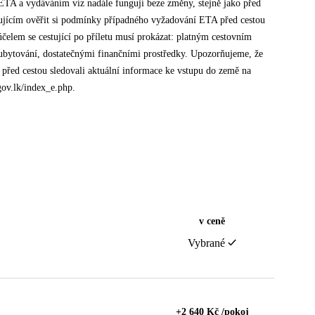
s ETA a vydáváním víz nadále fungují beze změny, stejně jako před
stujícím ověřit si podmínky případného vyžadování ETA před cestou
účelem se cestující po příletu musí prokázat: platným cestovním
 ubytování, dostatečnými finančními prostředky. Upozorňujeme, že
před cestou sledovali aktuální informace ke vstupu do země na
gov.lk/index_e.php.
v ceně
Vybrané
+2 640 Kč /pokoj