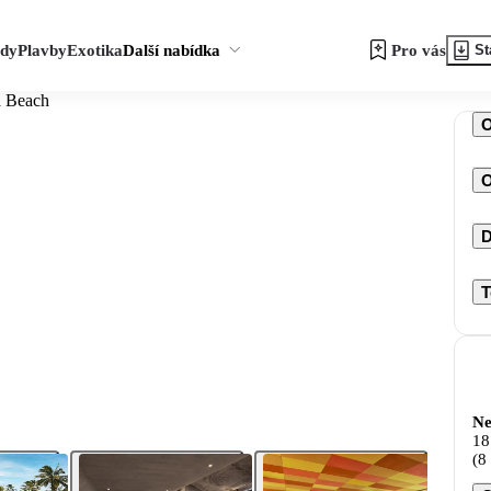
zdy
Plavby
Exotika
Další nabídka
Pro vás
St
a Beach
O
D
T
Ne
18
(8