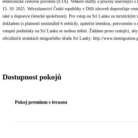
elektronické cestovní povolení (ETA). Veškeré služby a procesy související 
15. 10. 2025. Velvyslanectví České republiky v Dillí zároveň doporučuje ce
také u dopravce (letecké společnosti). Pro vstup na Srí Lanku za turistickým 
dokladem (s platností minimálně 6 měsíců), zpáteční letenkou, potvrzením o
vstupní podmínky na Srí Lanku se mohou měnit. Žádáme proto cestující, aby 
oficiálních stránkách imigračního úřadu Srí Lanky: http://www.immigration.
Dostupnost pokojů
Pokoj premium s terasou