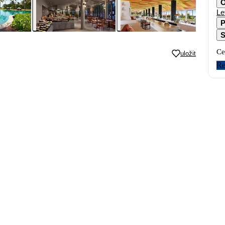
O
Le
P
S
Ce
uložit
Re