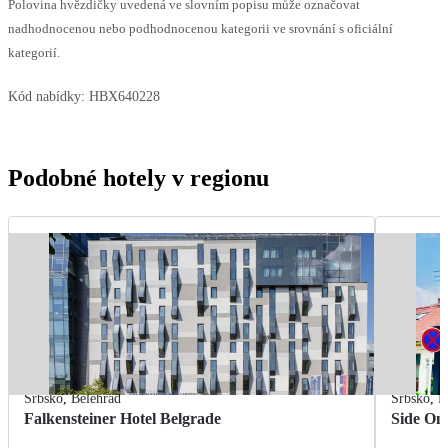
Polovina hvězdičky uvedená ve slovním popisu může označovat
nadhodnocenou nebo podhodnocenou kategorii ve srovnání s oficiální
kategorií.
Kód nabídky:
HBX640228
Podobné hotely v regionu
Srbsko
,
Bělehrad
Srbsko
,
B
Falkensteiner Hotel Belgrade
Side On