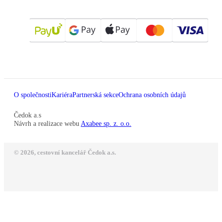
O společnosti
Kariéra
Partnerská sekce
Ochrana osobních údajů
Čedok a.s
Návrh a realizace webu
Axabee sp. z. o.o.
© 2026, cestovní kancelář Čedok a.s.