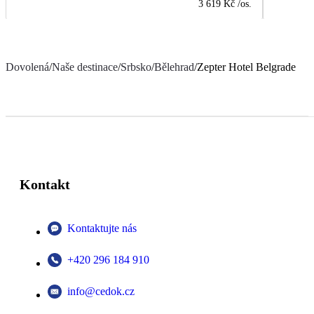
3 619 Kč
/os.
Dovolená
/
Naše destinace
/
Srbsko
/
Bělehrad
/
Zepter Hotel Belgrade
Kontakt
Kontaktujte nás
+420 296 184 910
info@cedok.cz