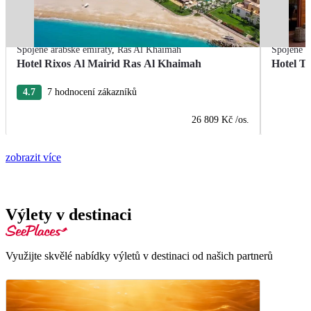
Spojené arabské emiráty
,
Ras Al Khaimah
Spojené a
Hotel Rixos Al Mairid Ras Al Khaimah
Hotel T
4.7
7 hodnocení zákazníků
26 809 Kč
/os.
zobrazit více
Výlety v destinaci
Využijte skvělé nabídky výletů v destinaci od našich partnerů