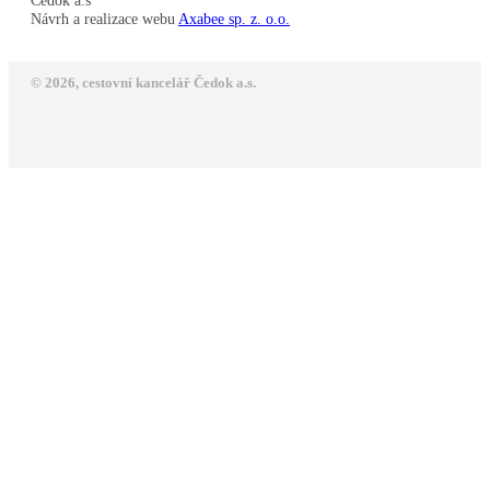
Čedok a.s
Návrh a realizace webu
Axabee sp. z. o.o.
© 2026, cestovní kancelář Čedok a.s.