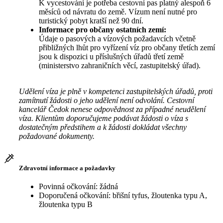
K vycestování je potřeba cestovní pas platný alespoň 6
měsíců od návratu do země. Vízum není nutné pro
turistický pobyt kratší než 90 dní.
Informace pro občany ostatních zemí:
Údaje o pasových a vízových požadavcích včetně
přibližných lhůt pro vyřízení víz pro občany třetích zemí
jsou k dispozici u příslušných úřadů třetí země
(ministerstvo zahraničních věcí, zastupitelský úřad).
Udělení víza je plně v kompetenci zastupitelských úřadů, proti
zamítnutí žádosti o jeho udělení není odvolání. Cestovní
kancelář Čedok nenese odpovědnost za případné neudělení
víza. Klientům doporučujeme podávat žádosti o víza s
dostatečným předstihem a k žádosti dokládat všechny
požadované dokumenty.
Zdravotní informace a požadavky
Povinná očkování: žádná
Doporučená očkování: břišní tyfus, žloutenka typu A,
žloutenka typu B