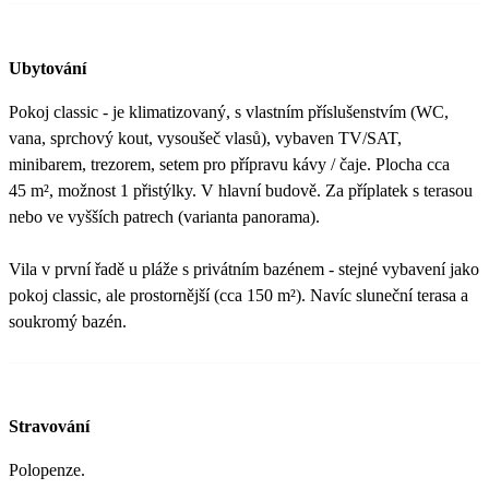
Ubytování
Pokoj classic - je klimatizovaný, s vlastním příslušenstvím (WC,
vana, sprchový kout, vysoušeč vlasů), vybaven TV/SAT,
minibarem, trezorem, setem pro přípravu kávy / čaje. Plocha cca
45 m², možnost 1 přistýlky. V hlavní budově. Za příplatek s terasou
nebo ve vyšších patrech (varianta panorama).
Vila v první řadě u pláže s privátním bazénem - stejné vybavení jako
pokoj classic, ale prostornější (cca 150 m²). Navíc sluneční terasa a
soukromý bazén.
Stravování
Polopenze.