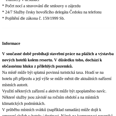
* Počet nocí a stravování dle smlouvy o zájezdu
* 24/7 Služby česky hovořícího delegáta Čedoku na telefonu
* Pojištění dle zákona č. 159/1999 Sb.
Informace
V současné době probíhají stavební práce na plážích a výstavba
nových hotelů kolem resortu. V důsledku toho, dochází k
občasnému hluku z přilehlých pozemků.
Na místě může být splatná povinná turistická taxa. Hradí se na
hotelu při příjezdu a její výše se může měnit dle aktuálních nařízení
místních autorit.
Využití některých zařízení a aktivit může být zpoplatněno navíc.
Některé služby jsou závislé na ročním období a na místních
klimatických podmínkách.
V průběhu místních svátků (například ramadán) může dojít k
omezení služeb v hotelu / destinaci. Nárok na kompenzaci nevzniká.