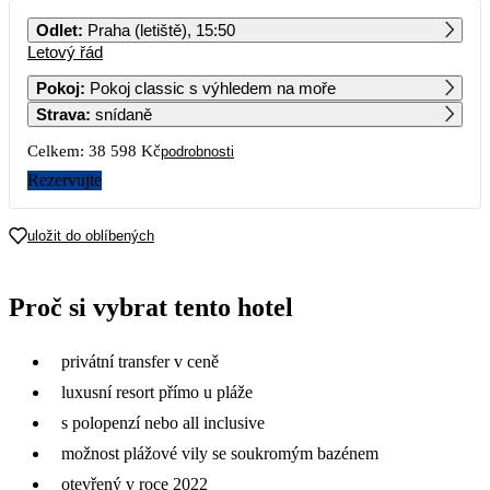
PO
ÚT
ST
ČT
PÁ
SO
NE
Odlet
:
Praha (letiště), 15:50
Letový řád
1
2
3
4
5
6
22 369
20 799
28 609
28 609
28 609
26 569
Pokoj
:
Pokoj classic s výhledem na moře
Strava
:
snídaně
7
8
9
10
11
12
13
25 019
27 909
19 299
28 609
28 619
27 279
25 439
Celkem:
38 598 Kč
podrobnosti
14
15
16
17
18
19
20
Rezervujte
24 169
21 379
19 779
28 619
28 619
28 509
26 819
21
22
23
24
25
26
27
uložit do oblíbených
24 509
21 439
20 039
28 609
28 609
30 319
31 329
28
29
30
Proč si vybrat tento hotel
33 049
29 739
24 949
privátní transfer v ceně
luxusní resort přímo u pláže
s polopenzí nebo all inclusive
možnost plážové vily se soukromým bazénem
otevřený v roce 2022