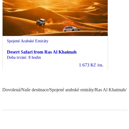
Spojené Arabské Emiráty
Desert Safari from Ras Al Khaimah
Doba trvání
:
8 hodin
1 673 Kč
/os.
Dovolená
/
Naše destinace
/
Spojené arabské emiráty
/
Ras Al Khaimah
/
I