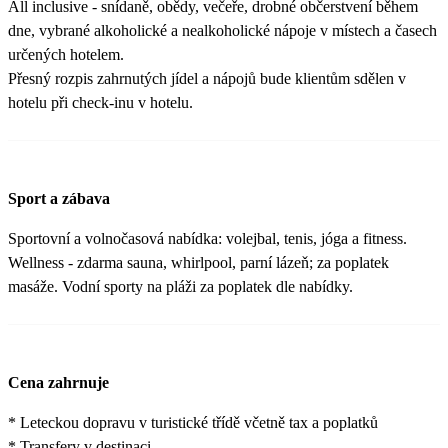
All inclusive - snídaně, obědy, večeře, drobné občerstvení během
dne, vybrané alkoholické a nealkoholické nápoje v místech a časech
určených hotelem.
Přesný rozpis zahrnutých jídel a nápojů bude klientům sdělen v
hotelu při check-inu v hotelu.
Sport a zábava
Sportovní a volnočasová nabídka: volejbal, tenis, jóga a fitness.
Wellness - zdarma sauna, whirlpool, parní lázeň; za poplatek
masáže. Vodní sporty na pláži za poplatek dle nabídky.
Cena zahrnuje
* Leteckou dopravu v turistické třídě včetně tax a poplatků
* Transfery v destinaci