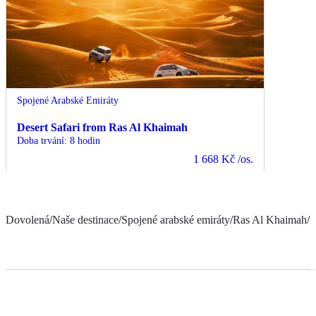
Spojené Arabské Emiráty
Desert Safari from Ras Al Khaimah
Doba trvání
:
8 hodin
1 668 Kč
/os.
Dovolená
/
Naše destinace
/
Spojené arabské emiráty
/
Ras Al Khaimah
/
I