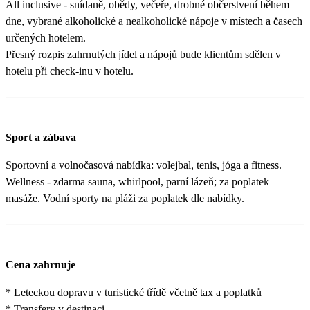
All inclusive - snídaně, obědy, večeře, drobné občerstvení během
dne, vybrané alkoholické a nealkoholické nápoje v místech a časech
určených hotelem.
Přesný rozpis zahrnutých jídel a nápojů bude klientům sdělen v
hotelu při check-inu v hotelu.
Sport a zábava
Sportovní a volnočasová nabídka: volejbal, tenis, jóga a fitness.
Wellness - zdarma sauna, whirlpool, parní lázeň; za poplatek
masáže. Vodní sporty na pláži za poplatek dle nabídky.
Cena zahrnuje
* Leteckou dopravu v turistické třídě včetně tax a poplatků
* Transfery v destinaci