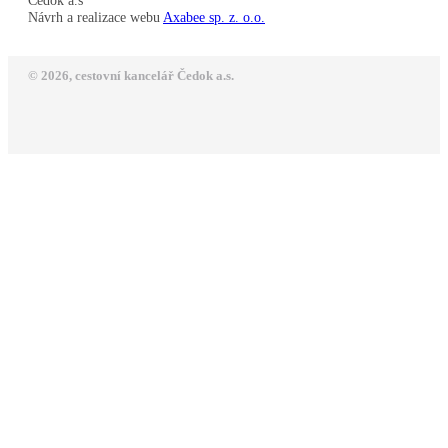
Čedok a.s
Návrh a realizace webu
Axabee sp. z. o.o.
© 2026, cestovní kancelář Čedok a.s.