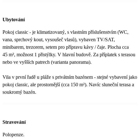
Ubytování
Pokoj classic - je klimatizovaný, s vlastním příslušenstvím (WC,
vana, sprchový kout, vysoušeč vlasů), vybaven TV/SAT,
minibarem, trezorem, setem pro přípravu kávy / čaje. Plocha cca
45 m², možnost 1 přistýlky. V hlavní budově. Za příplatek s terasou
nebo ve vyšších patrech (varianta panorama).
Vila v první řadě u pláže s privátním bazénem - stejné vybavení jako
pokoj classic, ale prostornější (cca 150 m²). Navíc sluneční terasa a
soukromý bazén.
Stravování
Polopenze.