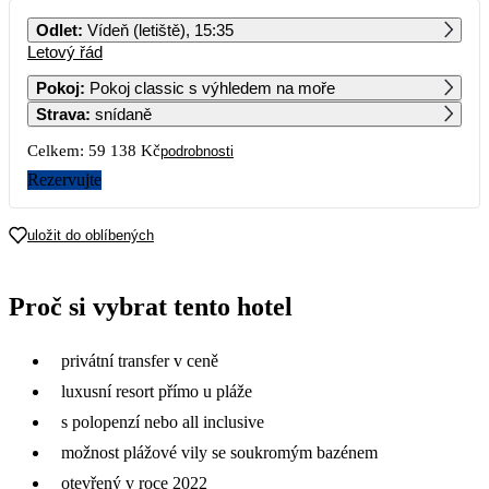
PO
ÚT
ST
ČT
PÁ
SO
NE
Odlet
:
Vídeň (letiště), 15:35
Letový řád
1
2
3
4
5
6
29 569
28 939
28 939
28 689
28 939
27 989
Pokoj
:
Pokoj classic s výhledem na moře
Strava
:
snídaně
7
8
9
10
11
12
13
28 229
28 229
28 939
28 939
28 929
28 939
27 989
Celkem:
59 138 Kč
podrobnosti
14
15
16
17
18
19
20
Rezervujte
28 209
28 209
28 919
28 959
28 929
28 919
30 129
21
22
23
24
25
26
27
uložit do oblíbených
29 549
28 239
28 929
28 949
28 689
30 669
31 689
28
29
30
Proč si vybrat tento hotel
33 429
33 419
34 169
privátní transfer v ceně
luxusní resort přímo u pláže
s polopenzí nebo all inclusive
možnost plážové vily se soukromým bazénem
otevřený v roce 2022