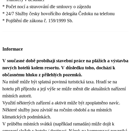
* Počet nocí a stravování dle smlouvy o zájezdu
* 24/7 Služby česky hovořícího delegáta Čedoku na telefonu
* Pojištění dle zákona č. 159/1999 Sb.
Informace
V současné době probíhají stavební práce na plážích a výstavba
nových hotelů kolem resortu. V důsledku toho, dochází k
občasnému hluku z přilehlých pozemků.
Na místě může být splatná povinná turistická taxa. Hradí se na
hotelu při příjezdu a její výše se může měnit dle aktuálních nařízení
místních autorit.
Využití některých zařízení a aktivit může být zpoplatněno navíc.
Některé služby jsou závislé na ročním období a na místních
klimatických podmínkách.
V průběhu místních svátků (například ramadán) může dojít k
omezení služeb v hotelu / destinaci. Nárok na kompenzaci nevzniká.