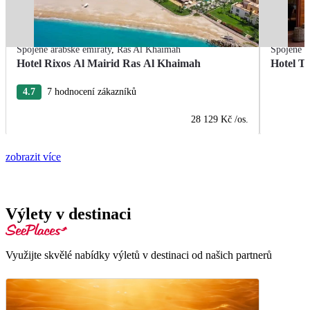
Spojené arabské emiráty
,
Ras Al Khaimah
Spojené a
Hotel Rixos Al Mairid Ras Al Khaimah
Hotel T
4.7
7 hodnocení zákazníků
28 129 Kč
/os.
zobrazit více
Výlety v destinaci
Využijte skvělé nabídky výletů v destinaci od našich partnerů