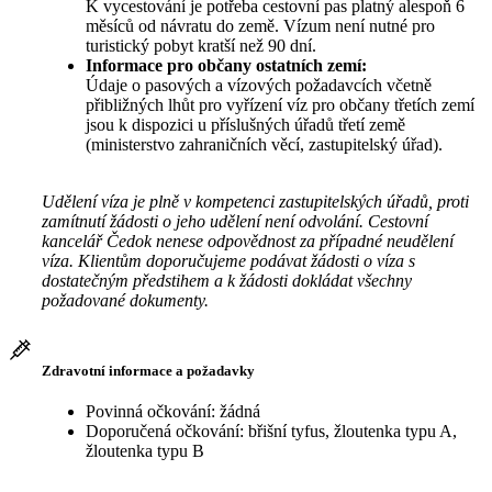
K vycestování je potřeba cestovní pas platný alespoň 6
měsíců od návratu do země. Vízum není nutné pro
turistický pobyt kratší než 90 dní.
Informace pro občany ostatních zemí:
Údaje o pasových a vízových požadavcích včetně
přibližných lhůt pro vyřízení víz pro občany třetích zemí
jsou k dispozici u příslušných úřadů třetí země
(ministerstvo zahraničních věcí, zastupitelský úřad).
Udělení víza je plně v kompetenci zastupitelských úřadů, proti
zamítnutí žádosti o jeho udělení není odvolání. Cestovní
kancelář Čedok nenese odpovědnost za případné neudělení
víza. Klientům doporučujeme podávat žádosti o víza s
dostatečným předstihem a k žádosti dokládat všechny
požadované dokumenty.
Zdravotní informace a požadavky
Povinná očkování: žádná
Doporučená očkování: břišní tyfus, žloutenka typu A,
žloutenka typu B