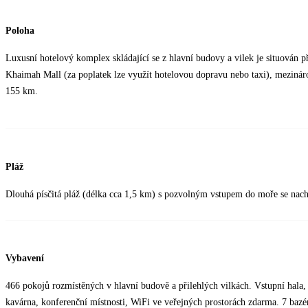
Poloha
Luxusní hotelový komplex skládající se z hlavní budovy a vilek je situován 
Khaimah Mall (za poplatek lze využít hotelovou dopravu nebo taxi), mezinár
155 km.
Pláž
Dlouhá písčitá pláž (délka cca 1,5 km) s pozvolným vstupem do moře se nach
Vybavení
466 pokojů rozmístěných v hlavní budově a přilehlých vilkách. Vstupní hala, re
kavárna, konferenční místnosti, WiFi ve veřejných prostorách zdarma. 7 bazén