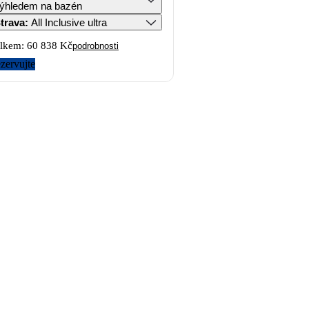
ýhledem na bazén
trava
:
All Inclusive ultra
lkem:
60 838 Kč
podrobnosti
zervujte