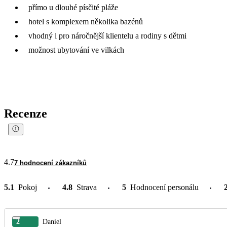
přímo u dlouhé písčité pláže
hotel s komplexem několika bazénů
vhodný i pro náročnější klientelu a rodiny s dětmi
možnost ubytování ve vilkách
Recenze
4.7
7 hodnocení zákazníků
5.1
Pokoj
4.8
Strava
5
Hodnocení personálu
2
Daniel