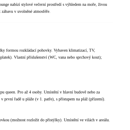
unge nabízí stylové večerní prostředí s výhledem na moře, živou
ít zábavu v uvolněné atmosféře.
ýlky formou rozkládací pohovky. Vybaven klimatizací, TV,
platek). Vlastní příslušenství (WC, vana nebo sprchový kout);
ypu queen. Pro až 4 osoby. Umístění v hlavní budově nebo za
v první řadě u pláže (v 1. patře), s přístupem na pláž (přízemí).
vkou (možnost rozložit do přistýlky). Umístění ve vilách v areálu.