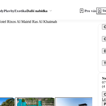
zdy
Plavby
Exotika
Další nabídka
Pro vás
St
otel Rixos Al Mairid Ras Al Khaimah
O
D
T
Ne
07
(4
O
Le
P