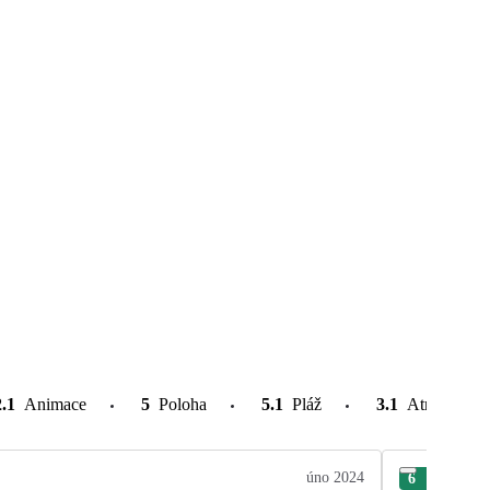
2.1
Animace
5
Poloha
5.1
Pláž
3.1
Atrakce v o
úno 2024
6
Eva