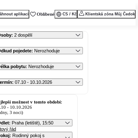
áhnout aplikaci
Oblíbené
CS / Kč
Klientská zóna Můj Čedok
Osoby
:
2 dospělí
dkud pojedete
:
Nerozhoduje
élka pobytu
:
Nerozhoduje
ermín
:
07.10 - 10.10.2026
jlepší možnost v tomto období:
.10
-
10.10.2026
 dny, 3 noci)
dlet
:
Praha (letiště), 15:50
tový řád
okoj
:
Rodinný pokoj s