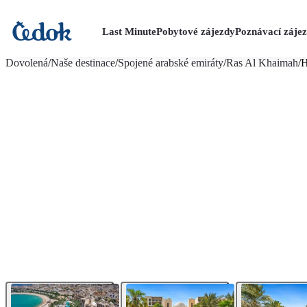
Last Minute
Pobytové zájezdy
Poznávací záje
více fotografií (24)
Dovolená
/
Naše destinace
/
Spojené arabské emiráty
/
Ras Al Khaimah
/
H