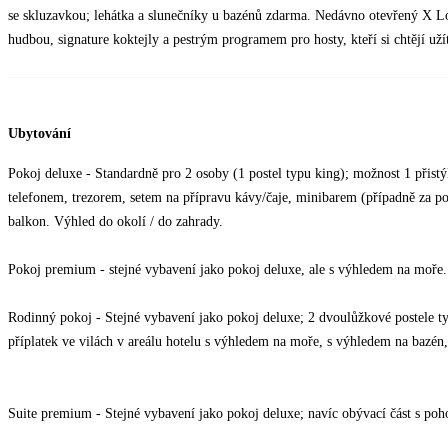
se skluzavkou; lehátka a slunečníky u bazénů zdarma. Nedávno otevřený X Lo
hudbou, signature koktejly a pestrým programem pro hosty, kteří si chtějí už
Ubytování
Pokoj deluxe - Standardně pro 2 osoby (1 postel typu king); možnost 1 přist
telefonem, trezorem, setem na přípravu kávy/čaje, minibarem (případně za po
balkon. Výhled do okolí / do zahrady.
Pokoj premium - stejné vybavení jako pokoj deluxe, ale s výhledem na moře.
Rodinný pokoj - Stejné vybavení jako pokoj deluxe; 2 dvoulůžkové postele t
příplatek ve vilách v areálu hotelu s výhledem na moře, s výhledem na bazén, 
Suite premium - Stejné vybavení jako pokoj deluxe; navíc obývací část s poho