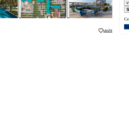
v
S
Ce
Re
uložit