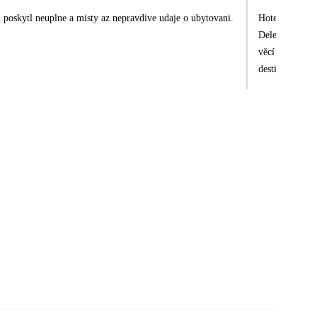
 poskytl neuplne a misty az nepravdive udaje o ubytovani.
Hotel a pobyt 
Delegát v desti
věcí nakonec zařizovali sa
destinaci i hot