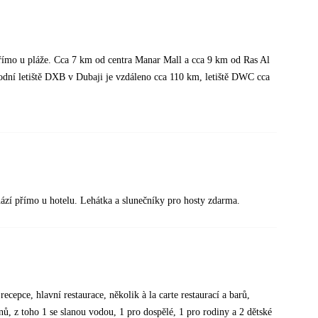
přímo u pláže. Cca 7 km od centra Manar Mall a cca 9 km od Ras Al
odní letiště DXB v Dubaji je vzdáleno cca 110 km, letiště DWC cca
ází přímo u hotelu. Lehátka a slunečníky pro hosty zdarma.
cepce, hlavní restaurace, několik à la carte restaurací a barů,
ů, z toho 1 se slanou vodou, 1 pro dospělé, 1 pro rodiny a 2 dětské