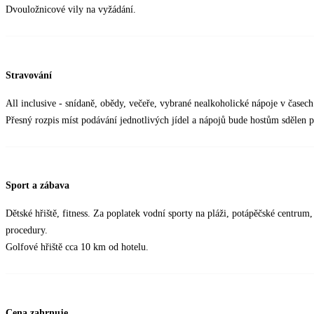
Dvouložnicové vily na vyžádání.
Stravování
All inclusive - snídaně, obědy, večeře, vybrané nealkoholické nápoje v časec
Přesný rozpis míst podávání jednotlivých jídel a nápojů bude hostům sdělen p
Sport a zábava
Dětské hřiště, fitness. Za poplatek vodní sporty na pláži, potápěčské centrum,
procedury.
Golfové hřiště cca 10 km od hotelu.
Cena zahrnuje