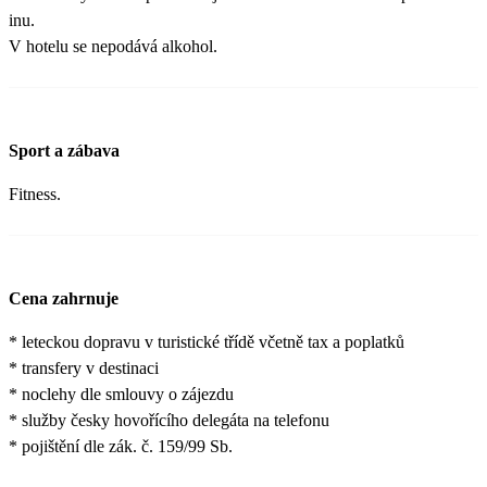
inu.
V hotelu se nepodává alkohol.
Sport a zábava
Fitness.
Cena zahrnuje
* leteckou dopravu v turistické třídě včetně tax a poplatků
* transfery v destinaci
* noclehy dle smlouvy o zájezdu
* služby česky hovořícího delegáta na telefonu
* pojištění dle zák. č. 159/99 Sb.