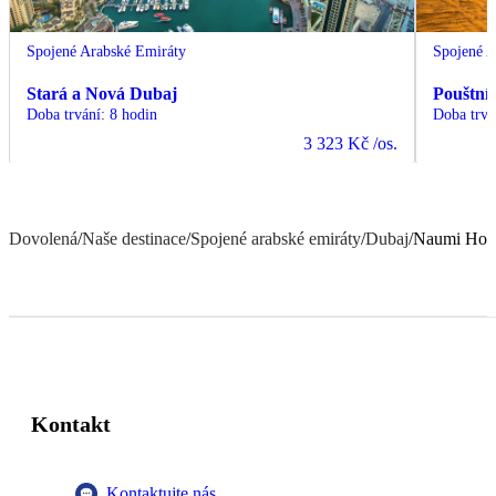
Spojené Arabské Emiráty
Spojené A
Stará a Nová Dubaj
Pouštní 
Doba trvání
:
8 hodin
Doba trvá
3 323 Kč
/os.
Dovolená
/
Naše destinace
/
Spojené arabské emiráty
/
Dubaj
/
Naumi Hote
Kontakt
Kontaktujte nás