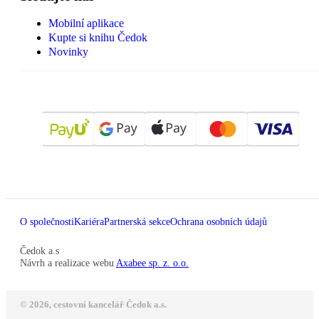
Mobilní aplikace
Kupte si knihu Čedok
Novinky
O společnosti
Kariéra
Partnerská sekce
Ochrana osobních údajů
Čedok a.s
Návrh a realizace webu
Axabee sp. z. o.o.
© 2026, cestovní kancelář Čedok a.s.