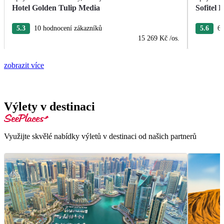
Hotel Golden Tulip Media
Sofitel
5.3
10 hodnocení zákazníků
5.6
6 
15 269 Kč
/os.
zobrazit více
Výlety v destinaci
Využijte skvělé nabídky výletů v destinaci od našich partnerů