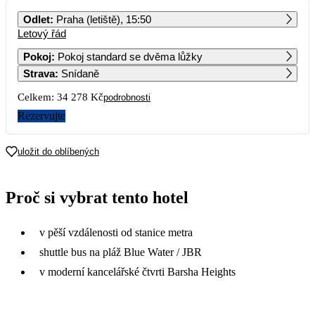
PO
ÚT
ST
ČT
PÁ
SO
NE
Odlet
:
Praha (letiště), 15:50
Letový řád
1
2
3
4
5
6
17 959
17 139
24 069
24 069
20 689
19 869
Pokoj
:
Pokoj standard se dvěma lůžky
Strava
:
Snídaně
7
8
9
10
11
12
13
19 039
18 219
17 399
25 439
26 129
26 129
25 429
Celkem:
34 278 Kč
podrobnosti
14
15
16
17
18
19
20
Rezervujte
21
22
23
24
25
26
27
uložit do oblíbených
28
29
30
Proč si vybrat tento hotel
v pěší vzdálenosti od stanice metra
shuttle bus na pláž Blue Water / JBR
v moderní kancelářské čtvrti Barsha Heights