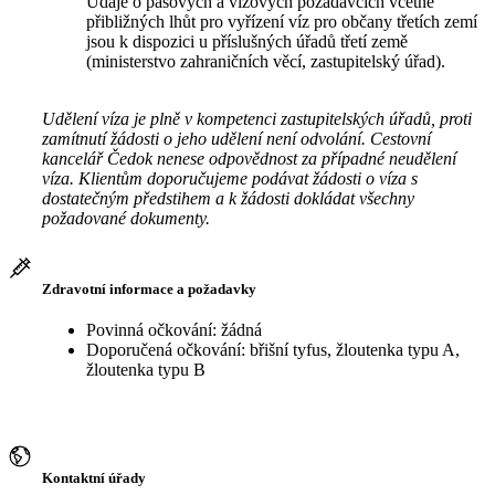
Údaje o pasových a vízových požadavcích včetně
přibližných lhůt pro vyřízení víz pro občany třetích zemí
jsou k dispozici u příslušných úřadů třetí země
(ministerstvo zahraničních věcí, zastupitelský úřad).
Udělení víza je plně v kompetenci zastupitelských úřadů, proti
zamítnutí žádosti o jeho udělení není odvolání. Cestovní
kancelář Čedok nenese odpovědnost za případné neudělení
víza. Klientům doporučujeme podávat žádosti o víza s
dostatečným předstihem a k žádosti dokládat všechny
požadované dokumenty.
Zdravotní informace a požadavky
Povinná očkování: žádná
Doporučená očkování: břišní tyfus, žloutenka typu A,
žloutenka typu B
Kontaktní úřady