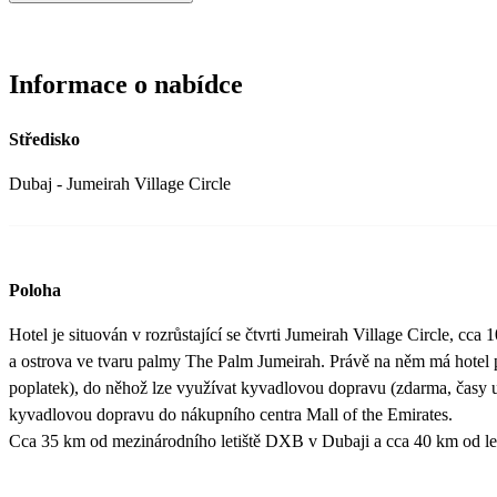
Většinou ale 1 spoj denně tam a 1 zpět. Výhodou naopak je, že tém
stejně daleko a to do 30 minut. Také je možné využít taxi do centra
metro nebo autobus. Bez taxíků se z hotelu skoro nikam nedostanet
Informace o nabídce
jako u nás Bolt - je do 2 minut všude, kde se právě nacházíte a ce
200 - 300 Kč za 1 cestu do 30 minut. Hotel doporučuji spíše pro c
Středisko
dovolenou vhodný není.
Dubaj - Jumeirah Village Circle
Poloha
Hotel je situován v rozrůstající se čtvrti Jumeirah Village Circle, cc
a ostrova ve tvaru palmy The Palm Jumeirah. Právě na něm má hotel p
poplatek), do něhož lze využívat kyvadlovou dopravu (zdarma, časy u
kyvadlovou dopravu do nákupního centra Mall of the Emirates.
Cca 35 km od mezinárodního letiště DXB v Dubaji a cca 40 km od l