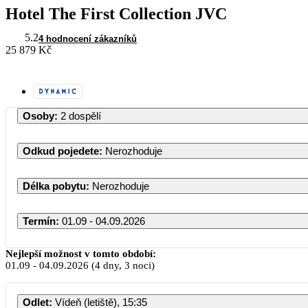
Hotel The First Collection JVC
5.2
4 hodnocení zákazníků
25 879 Kč
Osoby
:
2 dospělí
Odkud pojedete
:
Nerozhoduje
Délka pobytu
:
Nerozhoduje
Termín
:
01.09 - 04.09.2026
Září 2026
Nejlepší možnost v tomto období:
01.09
-
04.09.2026
(4 dny, 3 noci)
PO
ÚT
ST
ČT
PÁ
Odlet
:
Vídeň (letiště), 15:35