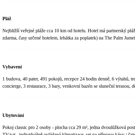
Pláž
Nejbližší veřejné pláže cca 10 km od hotelu. Hotel má partnerský pl
zdarma, časy určené hotelem, lehátka za poplatek) na The Palm Jume
Vybavení
1 budova, 40 pater, 491 pokojů, recepce 24 hodin denně, 6 výtahů, t
concierge, 3 restaurace, 3 bary, venkovní bazén se sluneční terasou, d
Ubytování
Pokoj classic pro 2 osoby - plocha cca 29 m², jedna dvoulůžková pos
TV/sat., individuálně ovládaná klimatizace, set na přípravu kávy / čaje