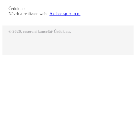
Čedok a.s
Návrh a realizace webu
Axabee sp. z. o.o.
© 2026, cestovní kancelář Čedok a.s.