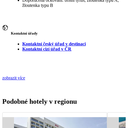
Doporučená očkování: břišní tyfus, žloutenka typu A,
žloutenka typu B
Kontaktní úřady
Kontaktní český úřad v destinaci
Kontaktní cizí úřad v ČR
zobrazit více
Podobné hotely v regionu