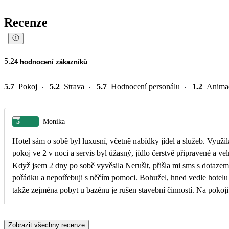
Recenze
5.2
4 hodnocení zákazníků
5.7
Pokoj
5.2
Strava
5.7
Hodnocení personálu
1.2
Anima
5
Monika
Hotel sám o sobě byl luxusní, včetně nabídky jídel a služeb. Využ
pokoj ve 2 v noci a servis byl úžasný, jídlo čerstvě připravené a v
Když jsem 2 dny po sobě vyvěsila Nerušit, přišla mi sms s dotazem
pořádku a nepotřebuji s něčím pomoci. Bohužel, hned vedle hotelu 
takže zejména pobyt u bazénu je rušen stavební činností. Na pokoji 
ticho. Ani výtahy, ani klimatizace není slyšet. Hotel je umístěn ve č
se všude staví a vlastně v ní nic zajímavého není. Tomu odpovídá 
Zobrazit všechny recenze
ubytování. Hotel zajišťuje transfer do plážového klubu, do Mall of