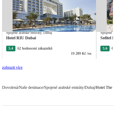
Spojené arabské emiráty
,
Dubaj
Spojené a
Hotel RIU Dubai
Sofitel
5.4
62 hodnocení zákazníků
5.6
6 
19 289 Kč
/os.
zobrazit více
Dovolená
/
Naše destinace
/
Spojené arabské emiráty
/
Dubaj
/
Hotel The F