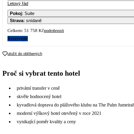
Letový řád
1
2
3
4
25 879
25 259
25 259
25 019
Pokoj
:
Suite
Strava
:
snídaně
7
8
9
10
11
24 569
24 569
25 279
25 279
25 819
Celkem:
51 758 Kč
podrobnosti
14
15
16
17
18
Rezervujte
26 189
26 189
26 899
26 939
26 909
21
22
23
24
25
uložit do oblíbených
26 189
26 189
26 909
26 929
26 659
28
29
30
Proč si vybrat tento hotel
26 189
27 229
29 009
privátní transfer v ceně
skvěle hodnocený hotel
kyvadlová doprava do plážového klubu na The Palm Jumeira
moderní výškový hotel otevřený v roce 2021
vynikající poměr kvality a ceny