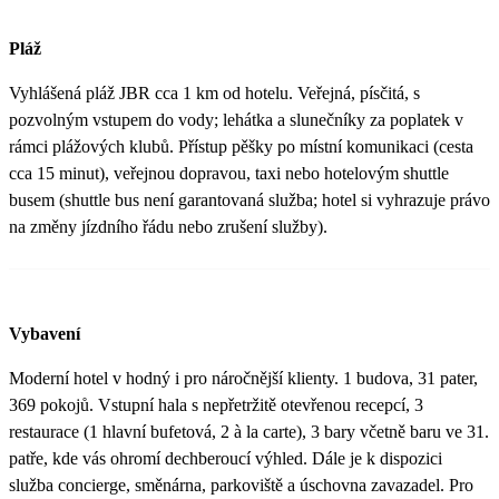
Pláž
Vyhlášená pláž JBR cca 1 km od hotelu. Veřejná, písčitá, s
pozvolným vstupem do vody; lehátka a slunečníky za poplatek v
rámci plážových klubů. Přístup pěšky po místní komunikaci (cesta
cca 15 minut), veřejnou dopravou, taxi nebo hotelovým shuttle
busem (shuttle bus není garantovaná služba; hotel si vyhrazuje právo
na změny jízdního řádu nebo zrušení služby).
Vybavení
Moderní hotel v hodný i pro náročnější klienty. 1 budova, 31 pater,
369 pokojů. Vstupní hala s nepřetržitě otevřenou recepcí, 3
restaurace (1 hlavní bufetová, 2 à la carte), 3 bary včetně baru ve 31.
patře, kde vás ohromí dechberoucí výhled. Dále je k dispozici
služba concierge, směnárna, parkoviště a úschovna zavazadel. Pro