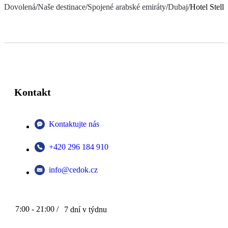
Dovolená
/
Naše destinace
/
Spojené arabské emiráty
/
Dubaj
/
Hotel Stell
Kontakt
Kontaktujte nás
+420 296 184 910
info@cedok.cz
7:00 - 21:00 /
7 dní v týdnu