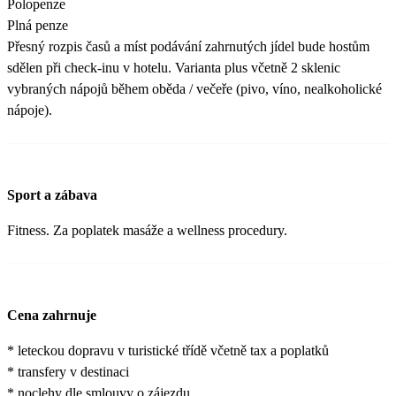
Polopenze
Plná penze
Přesný rozpis časů a míst podávání zahrnutých jídel bude hostům
sdělen při check-inu v hotelu. Varianta plus včetně 2 sklenic
vybraných nápojů během oběda / večeře (pivo, víno, nealkoholické
nápoje).
Sport a zábava
Fitness. Za poplatek masáže a wellness procedury.
Cena zahrnuje
* leteckou dopravu v turistické třídě včetně tax a poplatků
* transfery v destinaci
* noclehy dle smlouvy o zájezdu