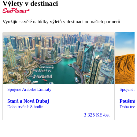
Výlety v destinaci
Využijte skvělé nabídky výletů v destinaci od našich partnerů
Spojené Arabské Emiráty
Spojené A
Stará a Nová Dubaj
Pouštní 
Doba trvání
:
8 hodin
Doba trvá
3 325 Kč
/os.