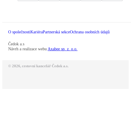
O společnosti
Kariéra
Partnerská sekce
Ochrana osobních údajů
Čedok a.s
Návrh a realizace webu
Axabee sp. z. o.o.
© 2026, cestovní kancelář Čedok a.s.