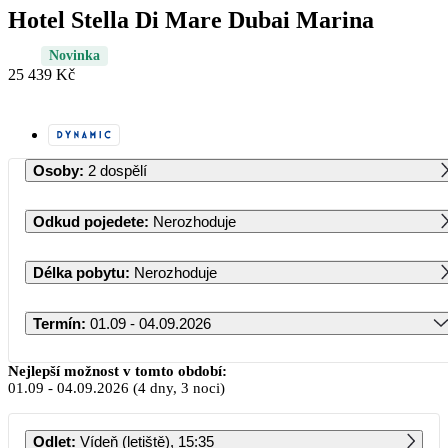
Hotel Stella Di Mare Dubai Marina
Novinka
25 439 Kč
Osoby
:
2 dospělí
Odkud pojedete
:
Nerozhoduje
Délka pobytu
:
Nerozhoduje
Termín
:
01.09 - 04.09.2026
Září 2026
Nejlepší možnost v tomto období:
01.09
-
04.09.2026
(4 dny, 3 noci)
PO
ÚT
ST
ČT
PÁ
SO
NE
Odlet
:
Vídeň (letiště), 15:35