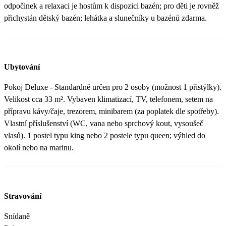
odpočinek a relaxaci je hostům k dispozici bazén; pro děti je rovněž
přichystán dětský bazén; lehátka a slunečníky u bazénů zdarma.
Ubytování
Pokoj Deluxe - Standardně určen pro 2 osoby (možnost 1 přistýlky).
Velikost cca 33 m². Vybaven klimatizací, TV, telefonem, setem na
přípravu kávy/čaje, trezorem, minibarem (za poplatek dle spotřeby).
Vlastní příslušenství (WC, vana nebo sprchový kout, vysoušeč
vlasů). 1 postel typu king nebo 2 postele typu queen; výhled do
okolí nebo na marinu.
Stravování
Snídaně