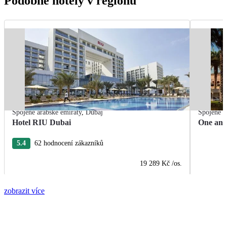
Podobné hotely v regionu
Spojené arabské emiráty
,
Dubaj
Spojené a
Hotel RIU Dubai
One and
5.4
62 hodnocení zákazníků
19 289 Kč
/os.
zobrazit více