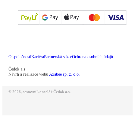
O společnosti
Kariéra
Partnerská sekce
Ochrana osobních údajů
Čedok a.s
Návrh a realizace webu
Axabee sp. z. o.o.
© 2026, cestovní kancelář Čedok a.s.