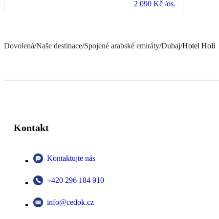
2 090 Kč
/os.
Dovolená
/
Naše destinace
/
Spojené arabské emiráty
/
Dubaj
/
Hotel Holid
Kontakt
Kontaktujte nás
+420 296 184 910
info@cedok.cz