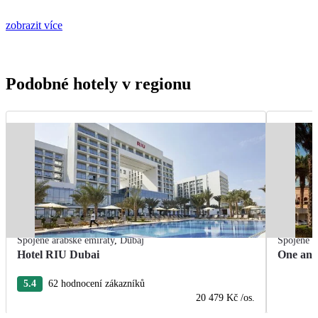
zobrazit více
Podobné hotely v regionu
Spojené arabské emiráty
,
Dubaj
Spojené a
Hotel RIU Dubai
One and
5.4
62 hodnocení zákazníků
20 479 Kč
/os.