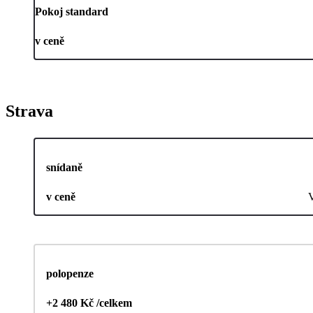
Pokoj standard
v ceně
Strava
snídaně
v ceně
polopenze
+2 480 Kč /celkem