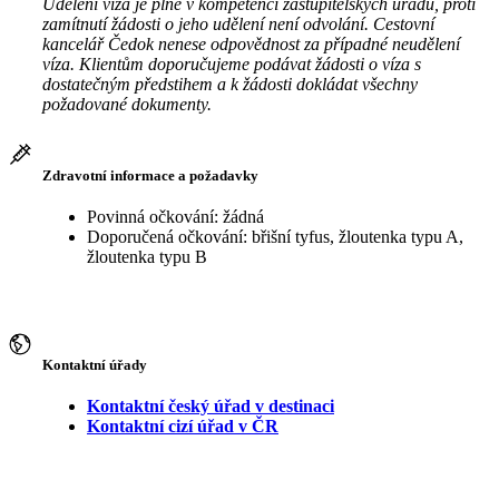
Udělení víza je plně v kompetenci zastupitelských úřadů, proti
zamítnutí žádosti o jeho udělení není odvolání. Cestovní
kancelář Čedok nenese odpovědnost za případné neudělení
víza. Klientům doporučujeme podávat žádosti o víza s
dostatečným předstihem a k žádosti dokládat všechny
požadované dokumenty.
Zdravotní informace a požadavky
Povinná očkování: žádná
Doporučená očkování: břišní tyfus, žloutenka typu A,
žloutenka typu B
Kontaktní úřady
Kontaktní český úřad v destinaci
Kontaktní cizí úřad v ČR