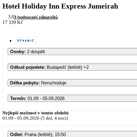
Hotel Holiday Inn Express Jumeirah
3.0
3 hodnocení zákazníků
17 339 Kč
Osoby
:
2 dospělí
Odkud pojedete
:
Budapešť (letiště)
+2
Délka pobytu
:
Nerozhoduje
Termín
:
01.09 - 05.09.2026
Září 2026
Nejlepší možnost v tomto období:
01.09
-
05.09.2026
(5 dní, 4 noci)
PO
ÚT
ST
ČT
PÁ
SO
N
Odlet
:
Praha (letiště), 15:50