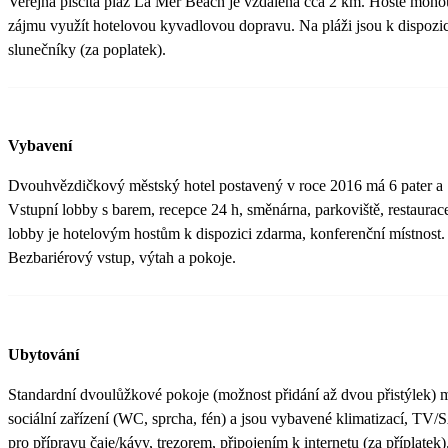
Veřejná písčitá pláž La Mer Beach je vzdálena cca 2 km. Hosté moho
zájmu využít hotelovou kyvadlovou dopravu. Na pláži jsou k dispozic
slunečníky (za poplatek).
Vybavení
Dvouhvězdičkový městský hotel postavený v roce 2016 má 6 pater a
Vstupní lobby s barem, recepce 24 h, směnárna, parkoviště, restaurac
lobby je hotelovým hostům k dispozici zdarma, konferenční místnost.
Bezbariérový vstup, výtah a pokoje.
Ubytování
Standardní dvoulůžkové pokoje (možnost přidání až dvou přistýlek) ma
sociální zařízení (WC, sprcha, fén) a jsou vybavené klimatizací, TV/
pro přípravu čaje/kávy, trezorem, připojením k internetu (za příplatek)