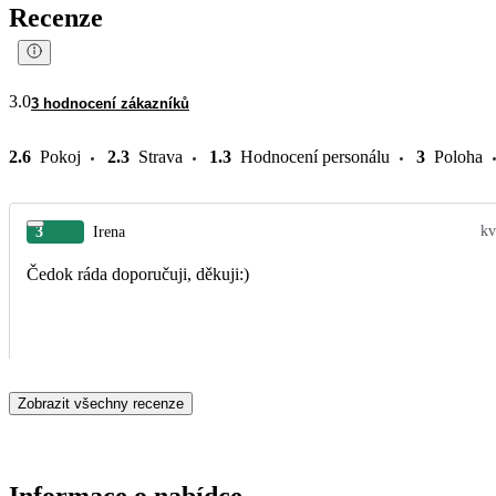
Recenze
3.0
3 hodnocení zákazníků
2.6
Pokoj
2.3
Strava
1.3
Hodnocení personálu
3
Poloha
kv
3
Irena
Čedok ráda doporučuji, děkuji:)
Zobrazit všechny recenze
Informace o nabídce