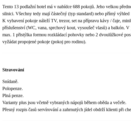
Tento 13 podlažní hotel má v nabídce 688 pokojů. Jeho velkou předno
silnici. Všechny tedy mají částečný (typ standard) nebo přímý výhled
K vybavení pokoje náleží TV, trezor, set na přípravu kávy / čaje, minib
příslušenství (WC, vana, sprchový kout, vysoušeč vlasů) a balkón. V
max. 1 přistýlka formou rozkládací pohovky nebo 2 dvoulůžkové post
vyžádat propojené pokoje (pokoj pro rodinu).
Stravování
Snídaně.
Polopenze.
Plná penze.
Varianty plus jsou včetně vybraných nápojů během oběda a večeře.
Přesný rozpis časů servírování a zahrnutých jídel obdrží klienti při ch