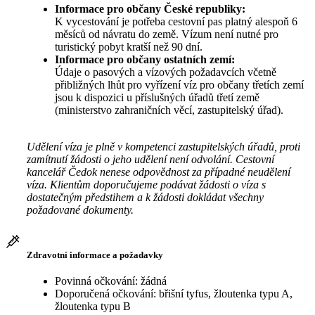
Informace pro občany České republiky:
K vycestování je potřeba cestovní pas platný alespoň 6
měsíců od návratu do země. Vízum není nutné pro
turistický pobyt kratší než 90 dní.
Informace pro občany ostatních zemí:
Údaje o pasových a vízových požadavcích včetně
přibližných lhůt pro vyřízení víz pro občany třetích zemí
jsou k dispozici u příslušných úřadů třetí země
(ministerstvo zahraničních věcí, zastupitelský úřad).
Udělení víza je plně v kompetenci zastupitelských úřadů, proti
zamítnutí žádosti o jeho udělení není odvolání. Cestovní
kancelář Čedok nenese odpovědnost za případné neudělení
víza. Klientům doporučujeme podávat žádosti o víza s
dostatečným předstihem a k žádosti dokládat všechny
požadované dokumenty.
Zdravotní informace a požadavky
Povinná očkování: žádná
Doporučená očkování: břišní tyfus, žloutenka typu A,
žloutenka typu B