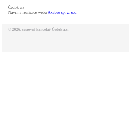
Čedok a.s
Návrh a realizace webu
Axabee sp. z. o.o.
© 2026, cestovní kancelář Čedok a.s.