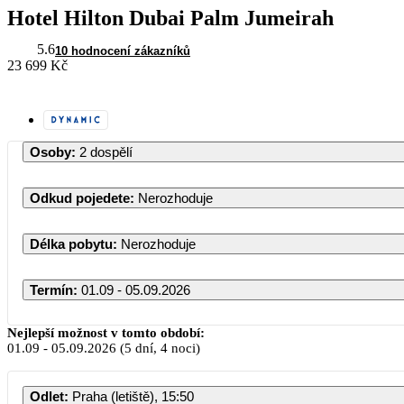
Hotel Hilton Dubai Palm Jumeirah
5.6
10 hodnocení zákazníků
23 699 Kč
Osoby
:
2 dospělí
Odkud pojedete
:
Nerozhoduje
Délka pobytu
:
Nerozhoduje
Termín
:
01.09 - 05.09.2026
Září 2026
Nejlepší možnost v tomto období:
01.09
-
05.09.2026
(5 dní, 4 noci)
PO
ÚT
ST
ČT
PÁ
Odlet
:
Praha (letiště), 15:50