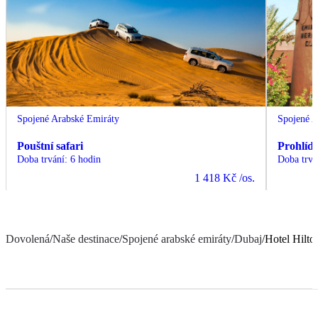
Spojené Arabské Emiráty
Spojené A
Pouštní safari
Prohlíd
Doba trvání
:
6 hodin
Doba trvá
1 418 Kč
/os.
Dovolená
/
Naše destinace
/
Spojené arabské emiráty
/
Dubaj
/
Hotel Hilt