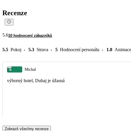
Recenze
5.6
10 hodnocení zákazníků
5.5
Pokoj
5.3
Strava
5
Hodnocení personálu
1.8
Animac
6
Michal
výborný hotel, Dubaj je úžasná
Zobrazit všechny recenze