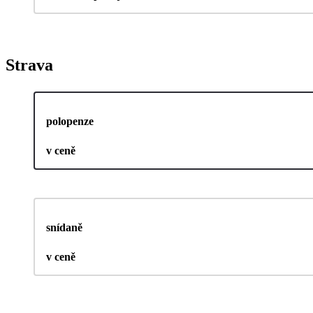
Strava
polopenze
v ceně
snídaně
v ceně