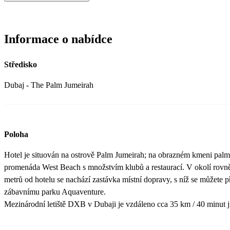
Informace o nabídce
Středisko
Dubaj - The Palm Jumeirah
Poloha
Hotel je situován na ostrově Palm Jumeirah; na obrazném kmeni palm
promenáda West Beach s množstvím klubů a restaurací. V okolí rovně
metrů od hotelu se nachází zastávka místní dopravy, s níž se můžete při
zábavnímu parku Aquaventure.
Mezinárodní letiště DXB v Dubaji je vzdáleno cca 35 km / 40 minut 