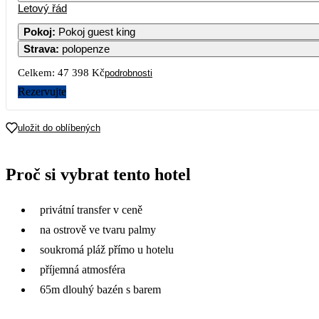
Letový řád
1
2
3
4
23 699
21 439
28 379
28 37
Pokoj
:
Pokoj guest king
Strava
:
polopenze
7
8
9
10
11
25 529
23 279
21 019
28 489
28 58
Celkem:
47 398 Kč
podrobnosti
14
15
16
17
18
Rezervujte
26 429
22 929
20 569
28 699
28 69
21
22
23
24
25
uložit do oblíbených
26 149
23 789
21 429
30 009
29 98
28
29
30
Proč si vybrat tento hotel
29 279
26 719
23 929
privátní transfer v ceně
na ostrově ve tvaru palmy
soukromá pláž přímo u hotelu
příjemná atmosféra
65m dlouhý bazén s barem