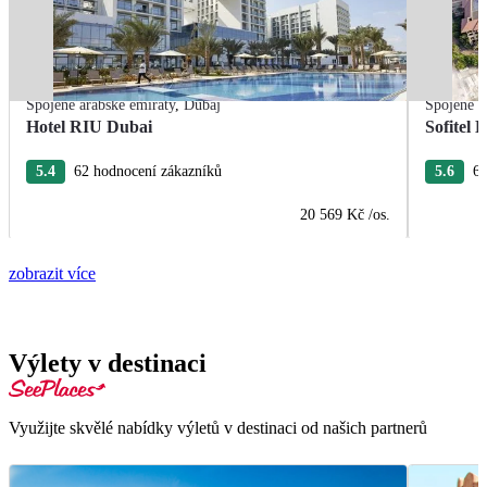
Spojené arabské emiráty
,
Dubaj
Spojené a
Hotel RIU Dubai
Sofitel
5.4
62 hodnocení zákazníků
5.6
6 
20 569 Kč
/os.
zobrazit více
Výlety v destinaci
Využijte skvělé nabídky výletů v destinaci od našich partnerů