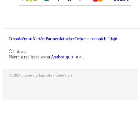
O společnosti
Kariéra
Partnerská sekce
Ochrana osobních údajů
Čedok a.s
Návrh a realizace webu
Axabee sp. z. o.o.
© 2026, cestovní kancelář Čedok a.s.