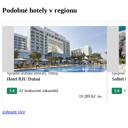
Podobné hotely v regionu
Spojené arabské emiráty
,
Dubaj
Spojené a
Hotel RIU Dubai
Sofitel
5.4
62 hodnocení zákazníků
5.6
6 
19 289 Kč
/os.
zobrazit více