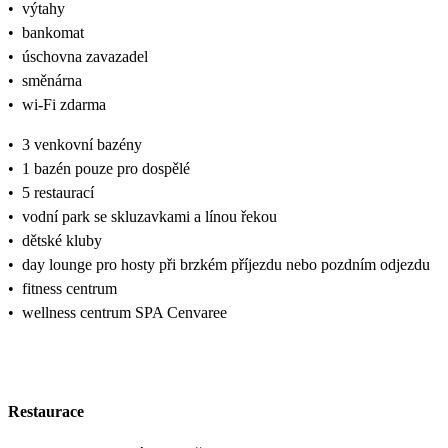
•
výtahy
•
bankomat
•
úschovna zavazadel
•
směnárna
•
wi-Fi zdarma
•
3 venkovní bazény
•
1 bazén pouze pro dospělé
•
5 restaurací
•
vodní park se skluzavkami a línou řekou
•
dětské kluby
•
day lounge pro hosty při brzkém příjezdu nebo pozdním odjezdu
•
fitness centrum
•
wellness centrum SPA Cenvaree
Restaurace