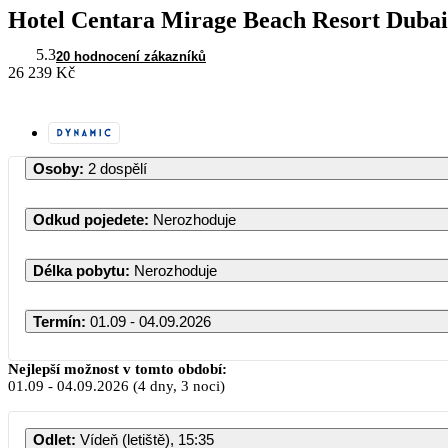
Hotel Centara Mirage Beach Resort Dubai
5.3
20 hodnocení zákazníků
26 239 Kč
Osoby
:
2 dospělí
Odkud pojedete
:
Nerozhoduje
Délka pobytu
:
Nerozhoduje
Termín
:
01.09 - 04.09.2026
Nejlepší možnost v tomto období:
01.09
-
04.09.2026
(4 dny, 3 noci)
PO
Ú
Odlet
:
Vídeň (letiště), 15:35