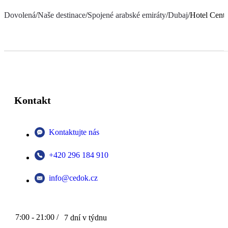
Dovolená
/
Naše destinace
/
Spojené arabské emiráty
/
Dubaj
/
Hotel Cent
Kontakt
Kontaktujte nás
+420 296 184 910
info@cedok.cz
7:00 - 21:00 /
7 dní v týdnu