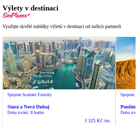
Výlety v destinaci
Využijte skvělé nabídky výletů v destinaci od našich partnerů
Spojené Arabské Emiráty
Spojené A
Stará a Nová Dubaj
Pouštní 
Doba trvání
:
8 hodin
Doba trvá
3 325 Kč
/os.