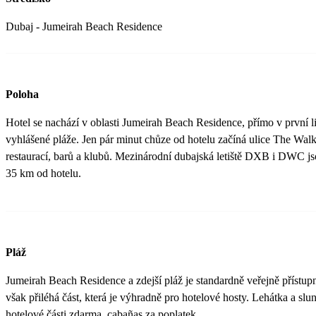
Dubaj - Jumeirah Beach Residence
Poloha
Hotel se nachází v oblasti Jumeirah Beach Residence, přímo v první lin
vyhlášené pláže. Jen pár minut chůze od hotelu začíná ulice The Wal
restaurací, barů a klubů. Mezinárodní dubajská letiště DXB i DWC j
35 km od hotelu.
Pláž
Jumeirah Beach Residence a zdejší pláž je standardně veřejně přístup
však přiléhá část, která je výhradně pro hotelové hosty. Lehátka a slu
hotelové části zdarma, cabañas za poplatek.