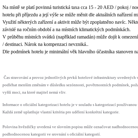
Na místě se platí povinná turistická taxa cca 15 - 20 AED / pokoj / no
hotelu při příjezdu a její výše se může měnit dle aktuálních nařízení mí
Využití některých zařízení a aktivit může být zpoplatněno navíc. Někt
závislé na ročním období a na místních klimatických podmínkách.
V průběhu místních svátků (například ramadán) může dojít k omezení
/ destinaci. Nárok na kompenzaci nevzniká..
Dle podmínek hotelu je minimální věk hlavního účastníka stanoven na
Čas stravování a provoz jednotlivých prvků hotelové infrastruktury uvedených
podléhat menším změnám v důsledku sezónnosti, povětrnostních podmínek, pož
vyšší moci, na které majitel nemá vliv.
Informace o oficiální kategorizaci hotelu je v souladu s kategorizací používanou 
Každá země uplatňuje vlastní kritéria pro udělení konkrétní kategorie.
Polovina hvězdičky uvedená ve slovním popisu může označovat nadhodnoceno
podhodnocenou kategorii ve srovnání s oficiální kategorií.