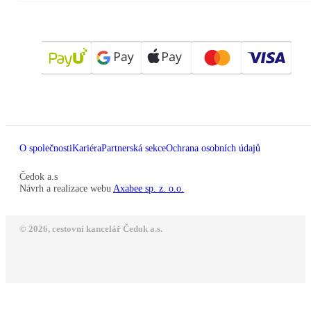
O společnosti
Kariéra
Partnerská sekce
Ochrana osobních údajů
Čedok a.s
Návrh a realizace webu
Axabee sp. z. o.o.
© 2026, cestovní kancelář Čedok a.s.