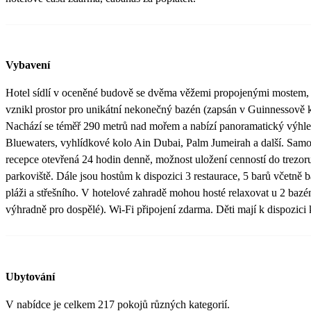
Vybavení
Hotel sídlí v oceněné budově se dvěma věžemi propojenými mostem,
vznikl prostor pro unikátní nekonečný bazén (zapsán v Guinnessově k
Nachází se téměř 290 metrů nad mořem a nabízí panoramatický výhle
Bluewaters, vyhlídkové kolo Ain Dubai, Palm Jumeirah a další. Samo
recepce otevřená 24 hodin denně, možnost uložení cenností do trezor
parkoviště. Dále jsou hostům k dispozici 3 restaurace, 5 barů včetně 
pláži a střešního. V hotelové zahradě mohou hosté relaxovat u 2 bazé
výhradně pro dospělé). Wi-Fi připojení zdarma. Děti mají k dispozici k
Ubytování
V nabídce je celkem 217 pokojů různých kategorií.