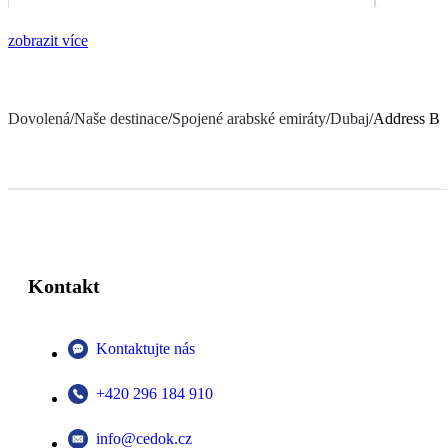
zobrazit více
Dovolená
/
Naše destinace
/
Spojené arabské emiráty
/
Dubaj
/
Address Be
Kontakt
Kontaktujte nás
+420 296 184 910
info@cedok.cz