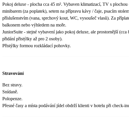
Pokoj deluxe - plocha cca 45 m². Vybaven klimatizací, TV s plochou
minibarem (za poplatek), setem na přípravu kávy / čaje, psacím stolem
příslušenstvím (vana, sprchový kout, WC, vysoušeč vlasů). Za příplat
balkonem nebo výhledem na moře.
JuniorSuite - stejné vybavení jako pokoj deluxe, ale prostornější (cca
přidání přistýlky až pro 2 osoby).
Přistýlky formou rozkládací pohovky.
Stravování
Bez stravy.
Snídaně.
Polopenze.
Přesné časy a místa podávání jídel obdrží klienti v hotelu při check-in