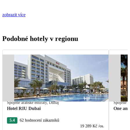
zobrazit více
Podobné hotely v regionu
Spojené arabské emiráty
,
Dubaj
Spojené a
Hotel RIU Dubai
One and
5.4
62 hodnocení zákazníků
19 289 Kč
/os.