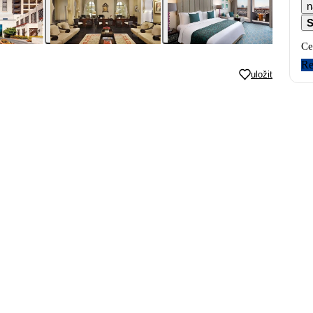
n
S
Ce
Re
uložit