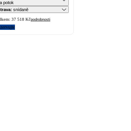
a potok
trava
:
snídaně
lkem:
37 518 Kč
podrobnosti
zervujte