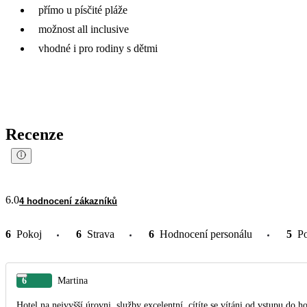
přímo u písčité pláže
možnost all inclusive
vhodné i pro rodiny s dětmi
Recenze
6.0
4 hodnocení zákazníků
6
Pokoj
6
Strava
6
Hodnocení personálu
5
P
6
Martina
Hotel na nejvyšší úrovni, služby excelentní, cítíte se vítáni od vstupu do hotelu až do odjezdu. Pokoj