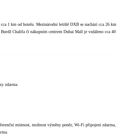
 cca 1 km od hotelu. Mezinárodní letiště DXB se nachází cca 26 km
 Burdž Chalífa či nákupním centrem Dubai Mall je vzdáleno cca 40
íky zdarma.
konferenční místnost, možnost výměny peněz; Wi-Fi připojení zdarma,
arma.