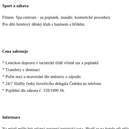
Sport a zábava
Fitness. Spa centrum - za poplatek; masáže, kosmetické procedury.
Pro děti hotelový dětský klub s bazénem a hřištěm.
Cena zahrnuje
* Leteckou dopravu v turistické třídě včetně tax a poplatků
* Transfery v destinaci
* Počet nocí a stravování dle smlouvy o zájezdu
* 24/7 Služby česky hovořícího delegáta Čedoku na telefonu
* Pojištění dle zákona č. 159/1999 Sb.
Informace
Na místě může být splatná povinná turistická taxa. Hradí se na hotelu při příj