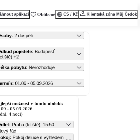
áhnout aplikaci
Oblíbené
CS / Kč
Klientská zóna Můj Čedok
Osoby
:
2 dospělí
dkud pojedete
:
Budapešť
letiště)
+2
élka pobytu
:
Nerozhoduje
ermín
:
01.09 - 05.09.2026
jlepší možnost v tomto období:
.09
-
05.09.2026
 dní, 4 noci)
dlet
:
Praha (letiště), 15:50
tový řád
okoj
:
Pokoj deluxe s výhledem