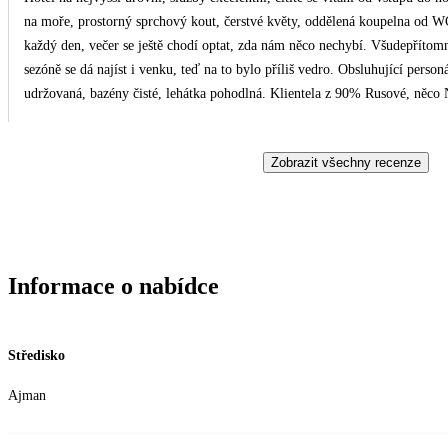
na moře, prostorný sprchový kout, čerstvé květy, oddělená koupelna od WC
každý den, večer se ještě chodí optat, zda nám něco nechybí. Všudepřítom
sezóně se dá najíst i venku, teď na to bylo příliš vedro. Obsluhující perso
udržovaná, bazény čisté, lehátka pohodlná. Klientela z 90% Rusové, něco 
moři, jinak taxi vás zaveze do "centra", což je Carefour.. Lze využít i bez
Služby delegáta nehodnotím, žádný tam nebyl, jen virtuální, kdo nemá zkuše
Zobrazit všechny recenze
vyhodí na terminál a dělej co umíš...jinak let s Emirates úžasný zážitek, to 
Informace o nabídce
Středisko
Ajman