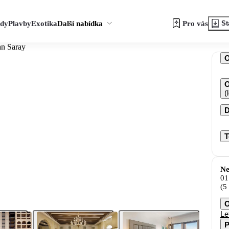
zdy
Plavby
Exotika
Další nabídka
Pro vás
St
an Saray
O
(
D
T
Ne
01
(5
O
Le
P