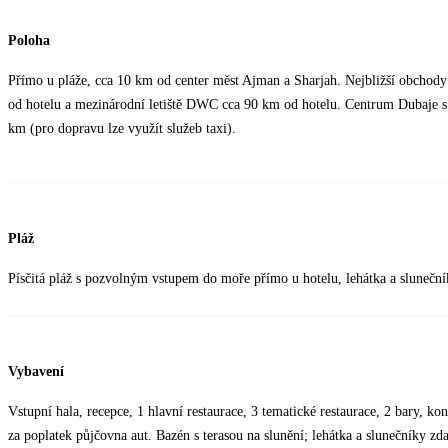
Poloha
Přímo u pláže, cca 10 km od center měst Ajman a Sharjah. Nejbližší obchody
od hotelu a mezinárodní letiště DWC cca 90 km od hotelu. Centrum Dubaje s
km (pro dopravu lze využít služeb taxi).
Pláž
Písčitá pláž s pozvolným vstupem do moře přímo u hotelu, lehátka a slunečn
Vybavení
Vstupní hala, recepce, 1 hlavní restaurace, 3 tematické restaurace, 2 bary, 
za poplatek půjčovna aut. Bazén s terasou na slunění; lehátka a slunečníky zd