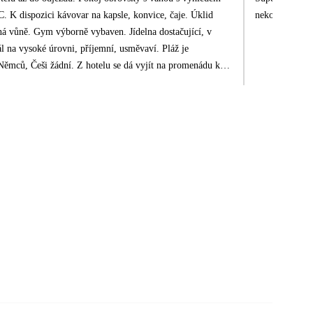
. K dispozici kávovar na kapsle, konvice, čaje. Úklid
nekomunikuje z
ná vůně. Gym výborně vybaven. Jídelna dostačující, v
nál na vysoké úrovni, příjemní, usměvaví. Pláž je
Němců, Češi žádní. Z hotelu se dá vyjít na promenádu k
platný svoz do Dubaje, tam jezdí ve 12h, zpět ve 20h.
nosti s cestováním, tak to je to docela náročné, zpět vás
ale víme, že...