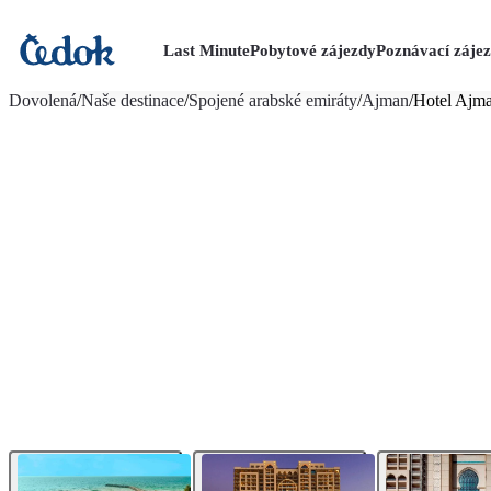
Last Minute
Pobytové zájezdy
Poznávací záje
více fotografií (23)
Dovolená
/
Naše destinace
/
Spojené arabské emiráty
/
Ajman
/
Hotel Ajm