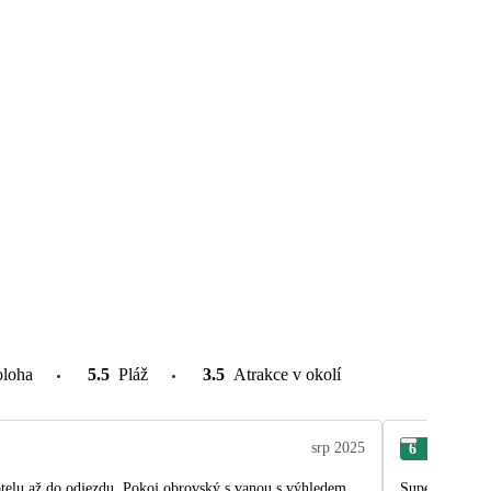
oloha
5.5
Pláž
3.5
Atrakce v okolí
srp 2025
6
Jiří
 obrovský s vanou s výhledem
Super, dobrý t