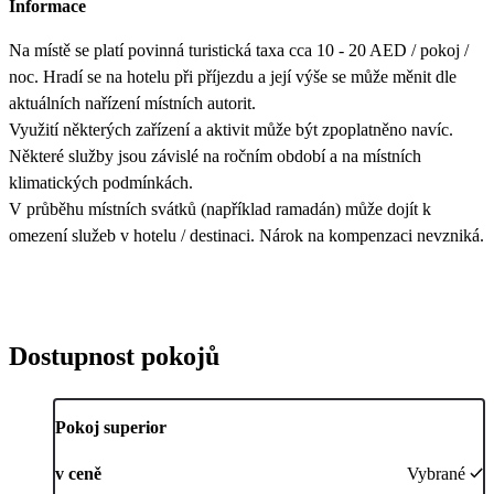
Informace
Na místě se platí povinná turistická taxa cca 10 - 20 AED / pokoj /
noc. Hradí se na hotelu při příjezdu a její výše se může měnit dle
aktuálních nařízení místních autorit.
Využití některých zařízení a aktivit může být zpoplatněno navíc.
Některé služby jsou závislé na ročním období a na místních
klimatických podmínkách.
V průběhu místních svátků (například ramadán) může dojít k
omezení služeb v hotelu / destinaci. Nárok na kompenzaci nevzniká.
Dostupnost pokojů
Pokoj superior
v ceně
Vybrané