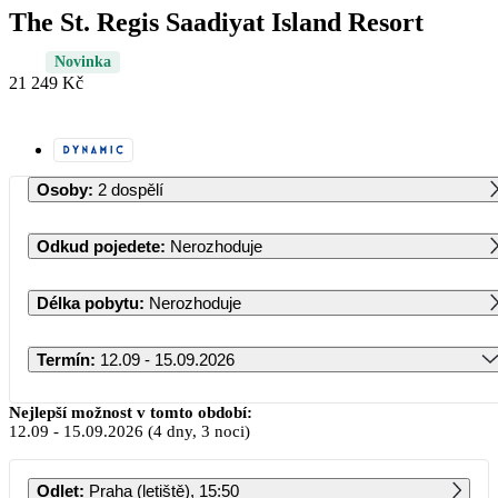
The St. Regis Saadiyat Island Resort
Novinka
21 249 Kč
Osoby
:
2 dospělí
Odkud pojedete
:
Nerozhoduje
Délka pobytu
:
Nerozhoduje
Termín
:
12.09 - 15.09.2026
Září 2026
Nejlepší možnost v tomto období:
12.09
-
15.09.2026
(4 dny, 3 noci)
PO
ÚT
ST
ČT
PÁ
SO
NE
Odlet
:
Praha (letiště), 15:50