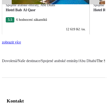
Spojené arabské emiráty
,
Abu Dhabi
Spojené a
Hotel Bab Al Qasr
Hotel R
5.5
6 hodnocení zákazníků
12 619 Kč
/os.
zobrazit více
Dovolená
/
Naše destinace
/
Spojené arabské emiráty
/
Abu Dhabi
/
The St
Kontakt