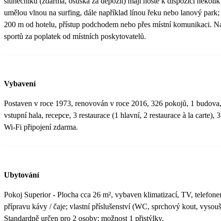
slunečníků (zdarma, osuška za depozit) mají hosté k dispozici několi
umělou vlnou na surfing, dále například línou řeku nebo lanový park;
200 m od hotelu, přístup podchodem nebo přes místní komunikaci. N
sportů za poplatek od místních poskytovatelů.
Vybavení
Postaven v roce 1973, renovován v roce 2016, 326 pokojů, 1 budova, 
vstupní hala, recepce, 3 restaurace (1 hlavní, 2 restaurace à la carte), 
Wi-Fi připojení zdarma.
Ubytování
Pokoj Superior - Plocha cca 26 m², vybaven klimatizací, TV, telefone
přípravu kávy / čaje; vlastní příslušenství (WC, sprchový kout, vysou
Standardně určen pro 2 osoby; možnost 1 přistýlky.