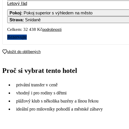
Letový řád
1
2
3
4
17 389
17 409
16 759
17 609
16 
Pokoj
:
Pokoj superior s výhledem na město
Strava
:
Snídaně
7
8
9
10
11
1
16 309
16 309
17 439
16 219
21 039
16 
Celkem:
32 438 Kč
podrobnosti
14
15
16
17
18
1
Rezervujte
18 699
20 289
17 609
16 219
26 759
21
22
23
24
25
2
uložit do oblíbených
28
29
30
Proč si vybrat tento hotel
privátní transfer v ceně
vhodný i pro rodiny s dětmi
plážový klub s několika bazény a línou řekou
ideální pro milovníky pohodlí a městské zábavy