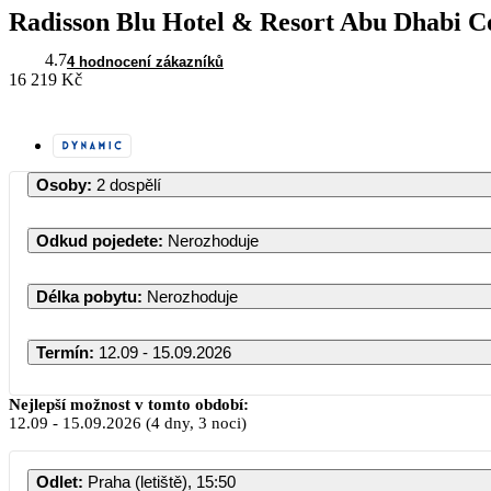
Radisson Blu Hotel & Resort Abu Dhabi C
4.7
4 hodnocení zákazníků
16 219 Kč
Osoby
:
2 dospělí
Odkud pojedete
:
Nerozhoduje
Délka pobytu
:
Nerozhoduje
Termín
:
12.09 - 15.09.2026
Září 2026
Nejlepší možnost v tomto období:
12.09
-
15.09.2026
(4 dny, 3 noci)
PO
ÚT
ST
ČT
PÁ
S
Odlet
:
Praha (letiště), 15:50