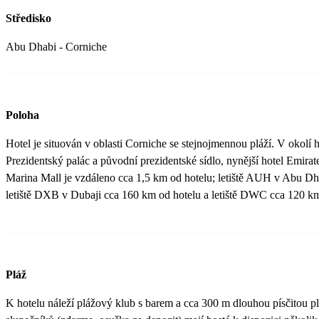
Středisko
Abu Dhabi - Corniche
Poloha
Hotel je situován v oblasti Corniche se stejnojmennou pláží. V okolí 
Prezidentský palác a původní prezidentské sídlo, nynější hotel Emira
Marina Mall je vzdáleno cca 1,5 km od hotelu; letiště AUH v Abu Dh
letiště DXB v Dubaji cca 160 km od hotelu a letiště DWC cca 120 km
Pláž
K hotelu náleží plážový klub s barem a cca 300 m dlouhou písčitou p