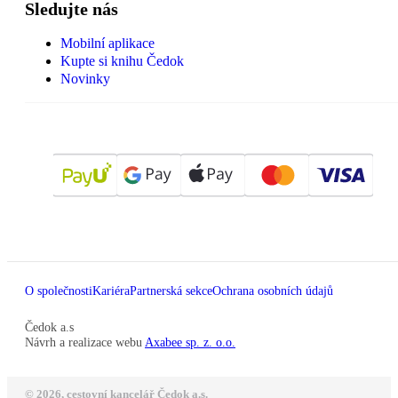
Sledujte nás
Mobilní aplikace
Kupte si knihu Čedok
Novinky
O společnosti
Kariéra
Partnerská sekce
Ochrana osobních údajů
Čedok a.s
Návrh a realizace webu
Axabee sp. z. o.o.
© 2026, cestovní kancelář Čedok a.s.