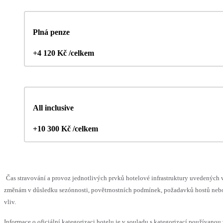
Plná penze
+4 120 Kč /celkem
All inclusive
+10 300 Kč /celkem
Čas stravování a provoz jednotlivých prvků hotelové infrastruktury uvedenýc
změnám v důsledku sezónnosti, povětrnostních podmínek, požadavků hostů nebo 
vliv.
Informace o oficiální kategorizaci hotelu je v souladu s kategorizací používanou