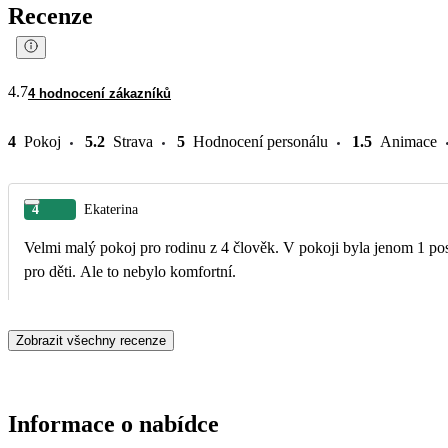
Recenze
4.7
4 hodnocení zákazníků
4
Pokoj
5.2
Strava
5
Hodnocení personálu
1.5
Animace
4
Ekaterina
Velmi malý pokoj pro rodinu z 4 člověk. V pokoji byla jenom 1 post
pro děti. Ale to nebylo komfortní.
Zobrazit všechny recenze
Informace o nabídce