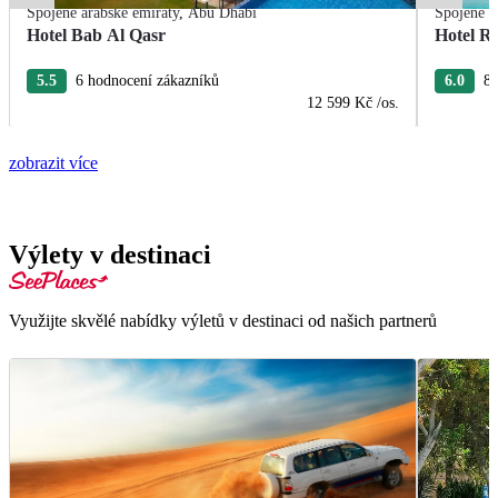
Spojené arabské emiráty
,
Abu Dhabi
Spojené a
Hotel Bab Al Qasr
Hotel R
5.5
6 hodnocení zákazníků
6.0
8 
12 599 Kč
/os.
zobrazit více
Výlety v destinaci
Využijte skvělé nabídky výletů v destinaci od našich partnerů