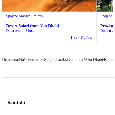
Spojené Arabské Emiráty
Spojené A
Desert Safari from Abu Dhabi
Prozkou
Doba trvání
:
8 hodin
Doba trvá
1 924 Kč
/os.
Dovolená
/
Naše destinace
/
Spojené arabské emiráty
/
Abu Dhabi
/
Radiss
Kontakt