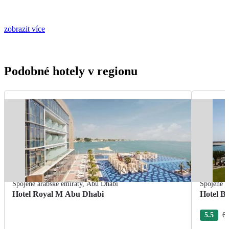
zobrazit více
Podobné hotely v regionu
Spojené arabské emiráty
,
Abu Dhabi
Spojené a
Hotel Royal M Abu Dhabi
Hotel B
5.5
6 