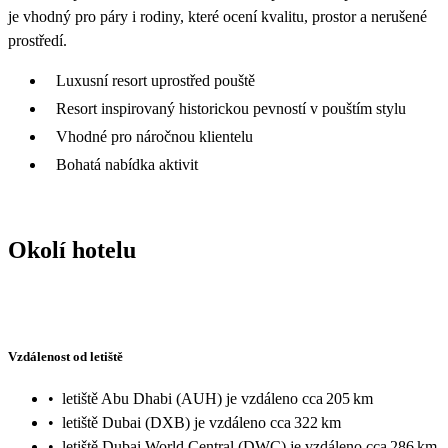
je vhodný pro páry i rodiny, které ocení kvalitu, prostor a nerušené
prostředí.
Luxusní resort uprostřed pouště
Resort inspirovaný historickou pevností v pouštím stylu
Vhodné pro náročnou klientelu
Bohatá nabídka aktivit
Okolí hotelu
Vzdálenost od letiště
•
letiště Abu Dhabi (AUH) je vzdáleno cca 205 km
•
letiště Dubai (DXB) je vzdáleno cca 322 km
•
letiště Dubai World Central (DWC) je vzdáleno cca 286 km