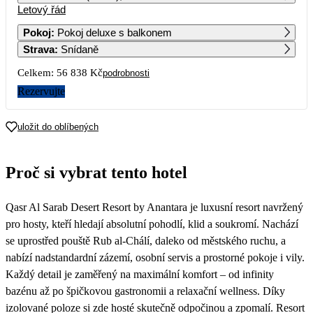
Letový řád
1
2
3
4
5
6
28 809
33 189
29 729
32 699
29 669
34 479
Pokoj
:
Pokoj deluxe s balkonem
Strava
:
Snídaně
7
8
9
10
11
12
13
27 739
27 739
32 699
29 559
36 129
28 419
34 329
Celkem:
56 838 Kč
podrobnosti
14
15
16
17
18
19
20
Rezervujte
30 149
30 479
37 179
32 659
36 579
32 909
38 499
21
22
23
24
25
26
27
uložit do oblíbených
30 629
29 979
38 109
33 059
38 109
30 669
38 229
28
29
30
Proč si vybrat tento hotel
32 059
34 919
46 769
Qasr Al Sarab Desert Resort by Anantara je luxusní resort navržený
pro hosty, kteří hledají absolutní pohodlí, klid a soukromí. Nachází
se uprostřed pouště Rub al-Chálí, daleko od městského ruchu, a
nabízí nadstandardní zázemí, osobní servis a prostorné pokoje i vily.
Každý detail je zaměřený na maximální komfort – od infinity
bazénu až po špičkovou gastronomii a relaxační wellness. Díky
izolované poloze si zde hosté skutečně odpočinou a zpomalí. Resort