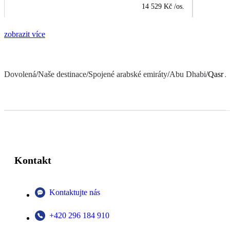
14 529 Kč
/os.
zobrazit více
Dovolená
/
Naše destinace
/
Spojené arabské emiráty
/
Abu Dhabi
/
Qasr A
Kontakt
Kontaktujte nás
+420 296 184 910