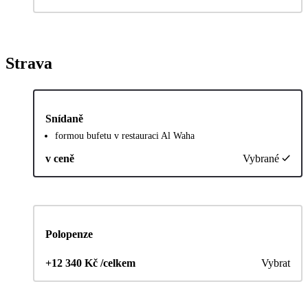
Strava
Snídaně
formou bufetu v restauraci Al Waha
v ceně
Vybrané
Polopenze
+12 340 Kč /celkem
Vybrat