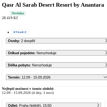
Qasr Al Sarab Desert Resort by Anantara
Novinka
28 419 Kč
Osoby
:
2 dospělí
Odkud pojedete
:
Nerozhoduje
Délka pobytu
:
Nerozhoduje
Termín
:
12.09 - 15.09.2026
Září 2026
Nejlepší možnost v tomto období:
12.09
-
15.09.2026
(4 dny, 3 noci)
PO
ÚT
ST
ČT
PÁ
SO
NE
Odlet
:
Praha (letiště), 15:50