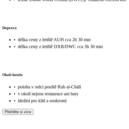
Doprava
•
délka cesty z letiště AUH cca 2h 30 min
•
délka cesty z letiště DXB/DWC cca 3h 30 min
Okolí hotelu
•
poloha v srdci pouště Rub al-Chálí
•
v okolí nejsou restaurace ani bary
•
ideální pro klid a soukromí
Přečtěte si více