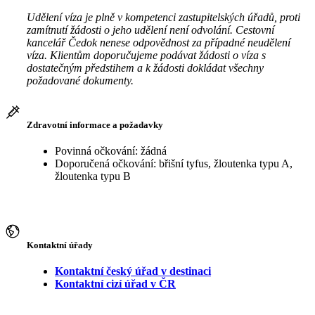
Udělení víza je plně v kompetenci zastupitelských úřadů, proti
zamítnutí žádosti o jeho udělení není odvolání. Cestovní
kancelář Čedok nenese odpovědnost za případné neudělení
víza. Klientům doporučujeme podávat žádosti o víza s
dostatečným předstihem a k žádosti dokládat všechny
požadované dokumenty.
Zdravotní informace a požadavky
Povinná očkování: žádná
Doporučená očkování: břišní tyfus, žloutenka typu A,
žloutenka typu B
Kontaktní úřady
Kontaktní český úřad v destinaci
Kontaktní cizí úřad v ČR