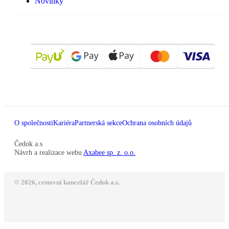
Novinky
O společnosti
Kariéra
Partnerská sekce
Ochrana osobních údajů
Čedok a.s
Návrh a realizace webu
Axabee sp. z. o.o.
© 2026, cestovní kancelář Čedok a.s.