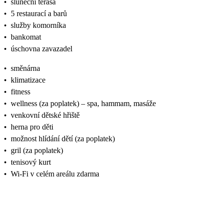
•
sluneční terasa
•
5 restaurací a barů
•
služby komorníka
•
bankomat
•
úschovna zavazadel
•
směnárna
•
klimatizace
•
fitness
•
wellness (za poplatek) – spa, hammam, masáže
•
venkovní dětské hřiště
•
herna pro děti
•
možnost hlídání dětí (za poplatek)
•
gril (za poplatek)
•
tenisový kurt
•
Wi‑Fi v celém areálu zdarma