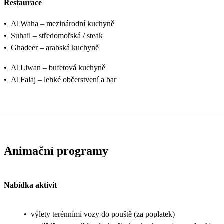
Restaurace
•
Al Waha – mezinárodní kuchyně
•
Suhail – středomořská / steak
•
Ghadeer – arabská kuchyně
•
Al Liwan – bufetová kuchyně
•
Al Falaj – lehké občerstvení a bar
Animační programy
Nabídka aktivit
•
výlety terénními vozy do pouště (za poplatek)