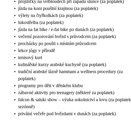
•
projížďky na velbloudech při západu slunce (za poplatek)
•
jízda na koni pouštní krajinou (za poplatek)
•
výlety na čtyřkolkách (za poplatek)
•
lukostřelba (za poplatek)
•
jízda na fat bike / e‑fat bike po dunách (za poplatek)
•
večerní pozorování hvězd s průvodcem (za poplatek)
•
procházky po poušti s místním průvodcem
•
lekce jógy v přírodě
•
tenisový kurt
•
kulinářské kurzy arabské kuchyně (za poplatek)
•
tradiční arabské lázně hammam a wellness procedury (za
poplatek)
•
programy pro děti v dětském klubu
•
zábavné aktivity pro teenagery (některé za poplatek)
•
falcon & saluki show – výuka sokolnictví a lovu (za poplatek
sezónně)
•
privátní večeře pod hvězdami v dunách (za poplatek)