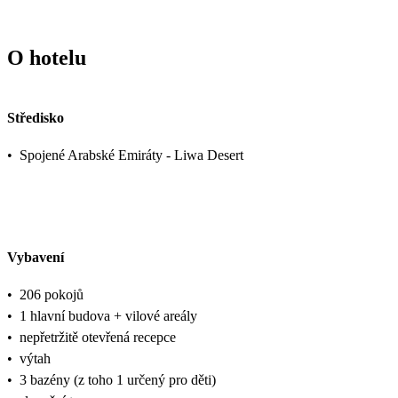
O hotelu
Středisko
•
Spojené Arabské Emiráty - Liwa Desert
Vybavení
•
206 pokojů
•
1 hlavní budova + vilové areály
•
nepřetržitě otevřená recepce
•
výtah
•
3 bazény (z toho 1 určený pro děti)