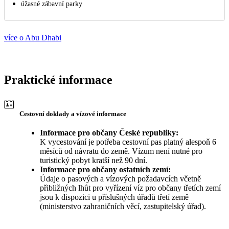
úžasné zábavní parky
více o Abu Dhabi
Praktické informace
Cestovní doklady a vízové informace
Informace pro občany České republiky:
K vycestování je potřeba cestovní pas platný alespoň 6
měsíců od návratu do země. Vízum není nutné pro
turistický pobyt kratší než 90 dní.
Informace pro občany ostatních zemí:
Údaje o pasových a vízových požadavcích včetně
přibližných lhůt pro vyřízení víz pro občany třetích zemí
jsou k dispozici u příslušných úřadů třetí země
(ministerstvo zahraničních věcí, zastupitelský úřad).