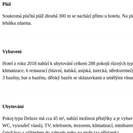
Pláž
Soukromá písčitá pláž dlouhá 300 m se nachází přímo u hotelu. Na plá
lehátka zdarma.
Vybavení
Hotel z roku 2018 nabízí k ubytování celkem 288 pokojů různých typ
klimatizace, 6 restaurací (hlavní, italská, asijská, turecká, středozemní
3 bazény, bar u bazénu, dětský bazén se skluzavkami a umělými vlna
Ubytování
Pokoj typu Deluxe má cca 45 m², nabízí možnost přistýlky a je vybav
WC, vysoušeč vlasů), TV, telefonem, trezorem, klimatizací, minibare
čaje/kávy; s výhledem do zahrady nebo na moře (za příplatek).