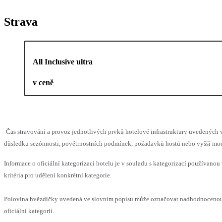
Strava
All Inclusive ultra
v ceně
Čas stravování a provoz jednotlivých prvků hotelové infrastruktury uvedenýc
důsledku sezónnosti, povětrnostních podmínek, požadavků hostů nebo vyšší moci,
Informace o oficiální kategorizaci hotelu je v souladu s kategorizací používanou
kritéria pro udělení konkrétní kategorie.
Polovina hvězdičky uvedená ve slovním popisu může označovat nadhodnocenou
oficiální kategorií.