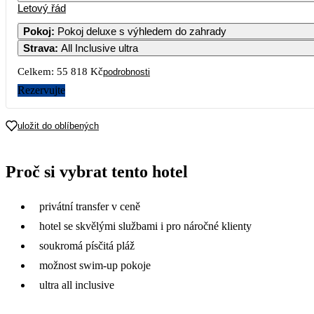
Letový řád
1
2
3
4
26 909
33 839
26 039
32 76
Pokoj
:
Pokoj deluxe s výhledem do zahrady
Strava
:
All Inclusive ultra
7
8
9
10
11
27 909
26 469
34 189
26 979
34 71
Celkem:
55 818 Kč
podrobnosti
14
15
16
17
18
Rezervujte
27 949
29 279
33 569
27 019
32 66
21
22
23
24
25
uložit do oblíbených
28 289
29 449
33 609
29 989
32 98
28
29
30
Proč si vybrat tento hotel
27 049
28 189
36 089
privátní transfer v ceně
hotel se skvělými službami i pro náročné klienty
soukromá písčitá pláž
možnost swim-up pokoje
ultra all inclusive