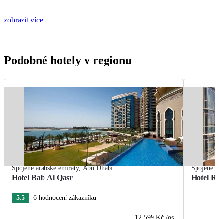
zobrazit více
Podobné hotely v regionu
Spojené arabské emiráty
,
Abu Dhabi
Spojené a
Hotel Bab Al Qasr
Hotel R
5.5
6 hodnocení zákazníků
12 599 Kč
/os.