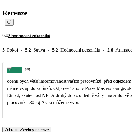
Recenze
6.0
8 hodnocení zákazníků
5
Pokoj
5.2
Strava
5.2
Hodnocení personálu
2.6
Animac
6
Jiří
ocenil bych větší informovanost vašich pracovníků, před odjezdem j
máme vstup do salónků. Odpověď ano, v Praze Masters lounge, sk
Etihad, skutečnost NE. A druhý dotaz ohledně váhy - na smlouvě 25 kg, od Etihad - 35 kg a váš
pracovník - 30 kg Asi si můžeme vybrat.
Zobrazit všechny recenze