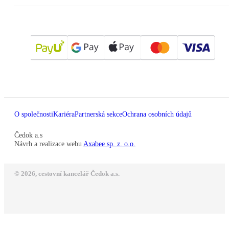
O společnosti
Kariéra
Partnerská sekce
Ochrana osobních údajů
Čedok a.s
Návrh a realizace webu
Axabee sp. z. o.o.
© 2026, cestovní kancelář Čedok a.s.