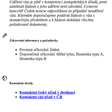
Udělení víza je plně v kompetenci zastupitelských úřadů, proti
zamítnutí žádosti o jeho udělení není odvolání. Cestovní
kancelář Čedok nenese odpovědnost za případné neudělení
víza. Klientům doporučujeme podávat žádosti o víza s
dostatečným předstihem a k žádosti dokládat všechny
požadované dokumenty.
Zdravotní informace a požadavky
Povinná očkování: žádná
Doporučená očkování: břišní tyfus, žloutenka typu A,
žloutenka typu B
Kontaktní úřady
Kontaktní český úřad v destinaci
Kontaktní cizí úřad v ČR