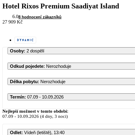
Hotel Rixos Premium Saadiyat Island
6.0
8 hodnocení zákazníků
27 909 Kč
Osoby
:
2 dospělí
Odkud pojedete
:
Nerozhoduje
Délka pobytu
:
Nerozhoduje
Termín
:
07.09 - 10.09.2026
Září 2026
Nejlepší možnost v tomto období:
07.09
-
10.09.2026
(4 dny, 3 noci)
PO
ÚT
ST
ČT
PÁ
Odlet
:
Vídeň (letiště), 13:40