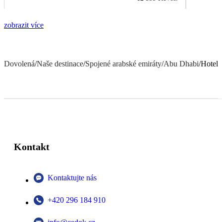
zobrazit více
Dovolená
/
Naše destinace
/
Spojené arabské emiráty
/
Abu Dhabi
/
Hotel 
Kontakt
Kontaktujte nás
+420 296 184 910