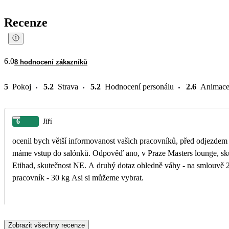
Recenze
6.0
8 hodnocení zákazníků
5
Pokoj
5.2
Strava
5.2
Hodnocení personálu
2.6
Animac
6
Jiří
ocenil bych větší informovanost vašich pracovníků, před odjezdem j
máme vstup do salónků. Odpověď ano, v Praze Masters lounge, sk
Etihad, skutečnost NE. A druhý dotaz ohledně váhy - na smlouvě 25 kg, od Etihad - 35 kg a váš
pracovník - 30 kg Asi si můžeme vybrat.
Zobrazit všechny recenze