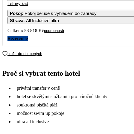
Letový řád
1
2
3
4
26 909
33 839
27 229
32 76
Pokoj
:
Pokoj deluxe s výhledem do zahrady
Strava
:
All Inclusive ultra
7
8
9
10
11
26 439
26 439
34 189
26 949
34 71
Celkem:
53 818 Kč
podrobnosti
14
15
16
17
18
Rezervujte
27 929
29 279
33 569
28 209
32 66
21
22
23
24
25
uložit do oblíbených
28 289
29 449
34 879
29 989
32 98
28
29
30
Proč si vybrat tento hotel
27 049
28 189
36 089
privátní transfer v ceně
hotel se skvělými službami i pro náročné klienty
soukromá písčitá pláž
možnost swim-up pokoje
ultra all inclusive