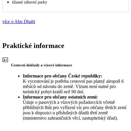
úžasné zábavní parky
více o Abu Dhabi
Praktické informace
Cestovní doklady a vízové informace
Informace pro občany České republiky:
K vycestování je potřeba cestovní pas platný alespoň 6
měsíců od návratu do země. Vízum není nutné pro
turistický pobyt kratší než 90 dní.
Informace pro občany ostatních zemí:
Údaje o pasových a vízových požadavcích včetně
přibližných lhůt pro vyřízení víz pro občany třetích zemí
jsou k dispozici u příslušných úřadů třetí země
(ministerstvo zahraničních věcí, zastupitelský úřad).