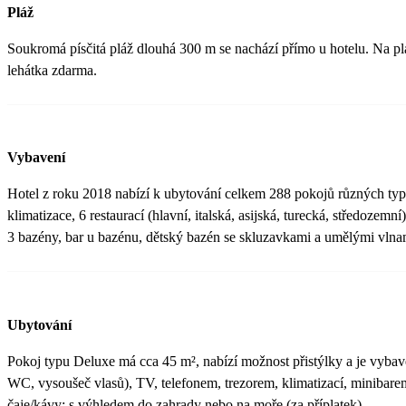
Pláž
Soukromá písčitá pláž dlouhá 300 m se nachází přímo u hotelu. Na plá
lehátka zdarma.
Vybavení
Hotel z roku 2018 nabízí k ubytování celkem 288 pokojů různých typ
klimatizace, 6 restaurací (hlavní, italská, asijská, turecká, středozemní
3 bazény, bar u bazénu, dětský bazén se skluzavkami a umělými vlna
Ubytování
Pokoj typu Deluxe má cca 45 m², nabízí možnost přistýlky a je vybav
WC, vysoušeč vlasů), TV, telefonem, trezorem, klimatizací, minibare
čaje/kávy; s výhledem do zahrady nebo na moře (za příplatek).