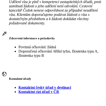
Udělení víza je plně v kompetenci zastupitelských úřadů, proti
zamítnutí žádosti o jeho udělení není odvolání. Cestovní
kancelář Čedok nenese odpovědnost za případné neudělení
víza. Klientům doporučujeme podávat žádosti o víza s
dostatečným předstihem a k žádosti dokládat všechny
požadované dokumenty.
Zdravotní informace a požadavky
Povinná očkování: žádná
Doporučená očkování: břišní tyfus, žloutenka typu A,
žloutenka typu B
Kontaktní úřady
Kontaktní český úřad v destinaci
Kontaktní cizí úřad v ČR