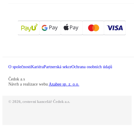
O společnosti
Kariéra
Partnerská sekce
Ochrana osobních údajů
Čedok a.s
Návrh a realizace webu
Axabee sp. z. o.o.
© 2026, cestovní kancelář Čedok a.s.