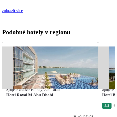
zobrazit více
Podobné hotely v regionu
Spojené arabské emiráty
,
Abu Dhabi
Spojené a
Hotel Royal M Abu Dhabi
Hotel B
5.5
6 
14 529 Kč
/os.