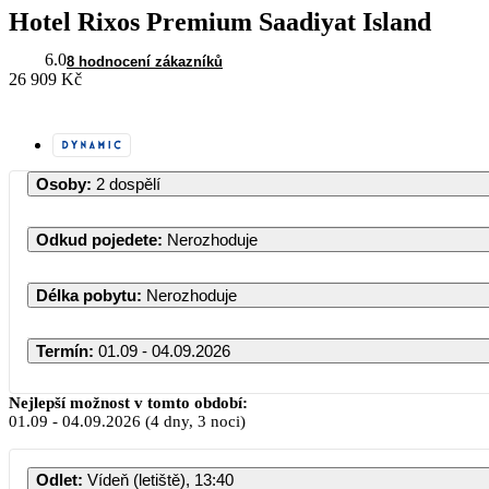
Hotel Rixos Premium Saadiyat Island
6.0
8 hodnocení zákazníků
26 909 Kč
Osoby
:
2 dospělí
Odkud pojedete
:
Nerozhoduje
Délka pobytu
:
Nerozhoduje
Termín
:
01.09 - 04.09.2026
Září 2026
Nejlepší možnost v tomto období:
01.09
-
04.09.2026
(4 dny, 3 noci)
PO
ÚT
ST
ČT
PÁ
Odlet
:
Vídeň (letiště), 13:40