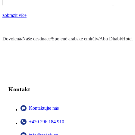
zobrazit více
Dovolená
/
Naše destinace
/
Spojené arabské emiráty
/
Abu Dhabi
/
Hotel 
Kontakt
Kontaktujte nás
+420 296 184 910