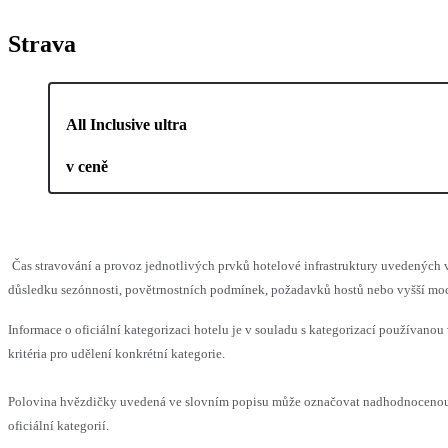
Strava
All Inclusive ultra
v ceně
Čas stravování a provoz jednotlivých prvků hotelové infrastruktury uvedenýc
důsledku sezónnosti, povětrnostních podmínek, požadavků hostů nebo vyšší moci,
Informace o oficiální kategorizaci hotelu je v souladu s kategorizací používanou
kritéria pro udělení konkrétní kategorie.
Polovina hvězdičky uvedená ve slovním popisu může označovat nadhodnocenou
oficiální kategorií.