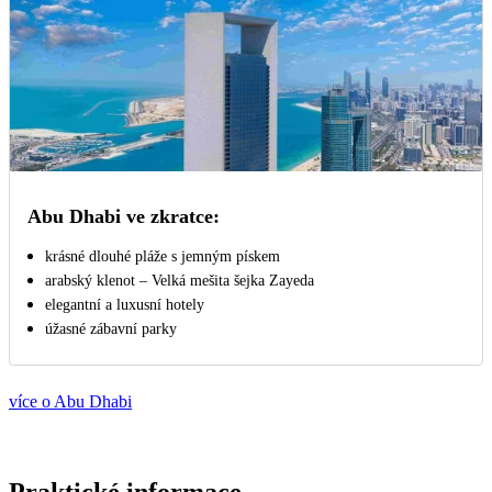
Abu Dhabi ve zkratce:
krásné dlouhé pláže s jemným pískem
arabský klenot – Velká mešita šejka Zayeda
elegantní a luxusní hotely
úžasné zábavní parky
více o Abu Dhabi
Praktické informace