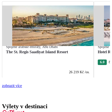
Spojené arabské emiráty
,
Abu Dhabi
Spojené a
The St. Regis Saadiyat Island Resort
Hotel R
6.0
8 
26 219 Kč
/os.
zobrazit více
Výlety v destinaci