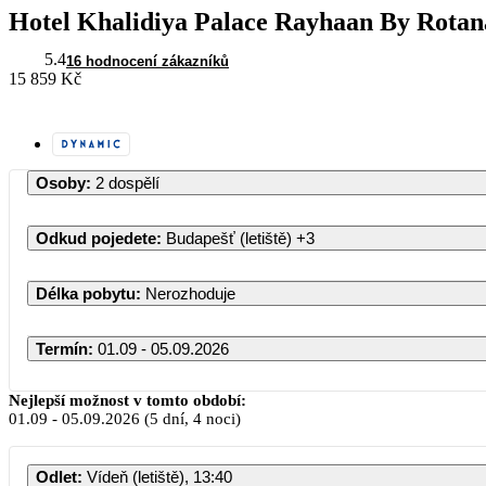
Hotel Khalidiya Palace Rayhaan By Rotan
5.4
16 hodnocení zákazníků
15 859 Kč
Osoby
:
2 dospělí
Odkud pojedete
:
Budapešť (letiště)
+3
Délka pobytu
:
Nerozhoduje
Termín
:
01.09 - 05.09.2026
Nejlepší možnost v tomto období:
01.09
-
05.09.2026
(5 dní, 4 noci)
PO
ÚT
Odlet
:
Vídeň (letiště), 13:40