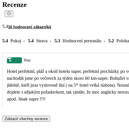
Recenze
5.4
16 hodnocení zákazníků
5.4
Pokoj
5.4
Strava
5.3
Hodnocení personálu
5.2
Poloha
6
Petr
Hotel perfektní, pláž a okolí hotelu super, perfektní procházky po 
nachodili jsme po večerech za týden skoro 60 km-super. Bohužel vada na kráse je práce hotelového personálu, počínaje recepcí a konče pracovníky v
jídelně, kteří jsou vysloveně líní ( na 5* hotel velká slabota). Neus
dojdete s nějakým požadavkem, tak zjistíte, že moc anglicky nerozu
apod. Jinak super !!!!
Zobrazit všechny recenze