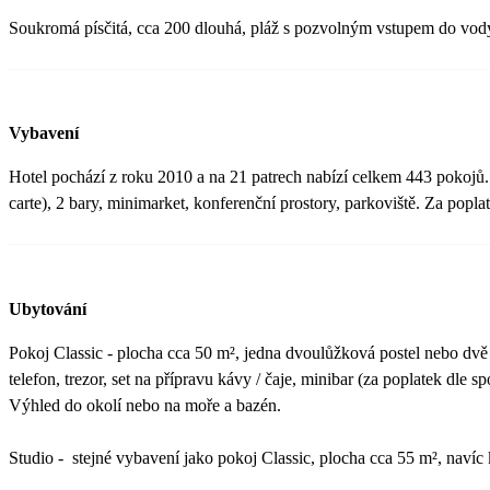
Soukromá písčitá, cca 200 dlouhá, pláž s pozvolným vstupem do vody 
Vybavení
Hotel pochází z roku 2010 a na 21 patrech nabízí celkem 443 pokojů. 1
carte), 2 bary, minimarket, konferenční prostory, parkoviště. Za poplat
Ubytování
Pokoj Classic - plocha cca 50 m², jedna dvoulůžková postel nebo dvě 
telefon, trezor, set na přípravu kávy / čaje, minibar (za poplatek dle s
Výhled do okolí nebo na moře a bazén.
Studio - stejné vybavení jako pokoj Classic, plocha cca 55 m², navíc 