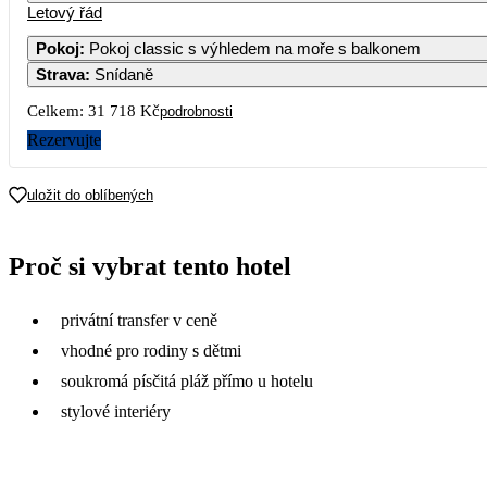
Letový řád
1
15 85
Pokoj
:
Pokoj classic s výhledem na moře s balkonem
Strava
:
Snídaně
7
8
14 919
16 19
Celkem:
31 718 Kč
podrobnosti
14
15
Rezervujte
16 439
18 20
21
22
uložit do oblíbených
16 539
17 69
28
29
Proč si vybrat tento hotel
16 249
18 01
privátní transfer v ceně
vhodné pro rodiny s dětmi
soukromá písčitá pláž přímo u hotelu
stylové interiéry