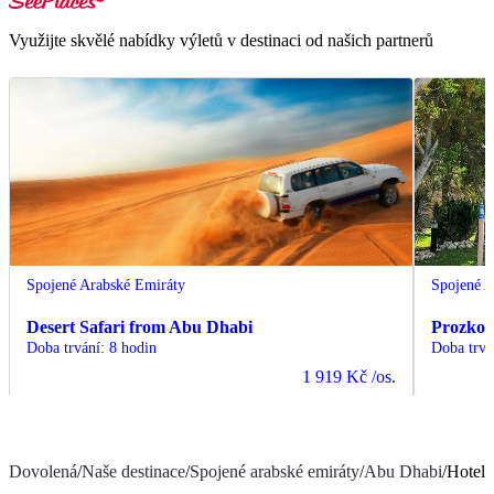
Využijte skvělé nabídky výletů v destinaci od našich partnerů
Spojené Arabské Emiráty
Spojené A
Desert Safari from Abu Dhabi
Prozkou
Doba trvání
:
8 hodin
Doba trvá
1 919 Kč
/os.
Dovolená
/
Naše destinace
/
Spojené arabské emiráty
/
Abu Dhabi
/
Hotel 