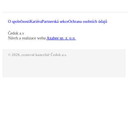
O společnosti
Kariéra
Partnerská sekce
Ochrana osobních údajů
Čedok a.s
Návrh a realizace webu
Axabee sp. z. o.o.
© 2026, cestovní kancelář Čedok a.s.